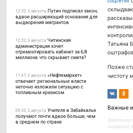
с
соцсетях
склыдваю
Путин подписал закон,
12:33, 5 августа
вдвое расширяющий основания для
рассказыв
выдворения мигрантов
интенсив
контроли
Читинская
12:32, 5 августа
Татьяна 
администрация хочет
отремонтировать кабинет за 6,8
оштрафов
миллиона: что скрывает смета?
Позже ст
«Нефтемаркет»
чистоту 
11:47, 5 августа
отвечает: региональные власти
неточно изложили ситуацию с
топливным кризисом
Важные и
Учителя в Забайкалье
09:33, 5 августа
получают почти вдвое больше, чем
Заметили 
в среднем по стране
нажмите кл