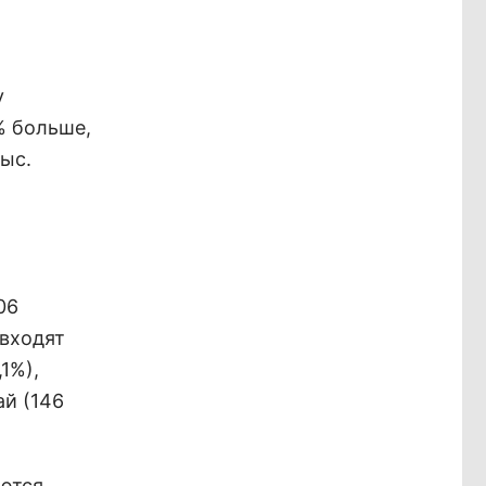
у
% больше,
тыс.
06
 входят
1%),
ай (146
ются