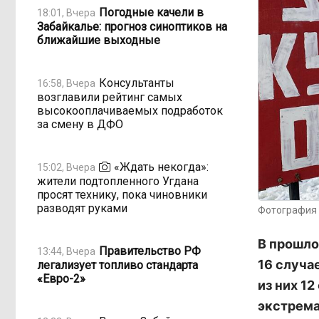
Погодные качели в
18:01, Вчера
Забайкалье: прогноз синоптиков на
ближайшие выходные
Консультанты
16:58, Вчера
возглавили рейтинг самых
высокооплачиваемых подработок
за смену в ДФО
«Ждать некогда»:
15:02, Вчера
жители подтопленного Угдана
просят технику, пока чиновники
разводят руками
Фотография 
В прошло
Правительство РФ
13:44, Вчера
16 случа
легализует топливо стандарта
«Евро-2»
из них 12
экстрема