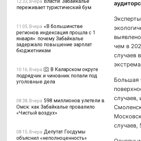
Власти: Забайкалье
12:33, Вчера
аудиторс
переживает туристический бум
Эксперты
«В большинстве
11:05, Вчера
экологич
регионов индексация прошла с 1
выявлено 
января»: почему Забайкалье
задержало повышение зарплат
чем в 202
бюджетникам
случаев в
экстрема
В Каларском округе
10:16, Вчера
подрядчик и чиновник попали под
Большая 
уголовные дела
поверхно
случаев, 
598 миллионов улетели в
08:38, Вчера
Омск: как Забайкалье провалило
Смоленска
«Чистый воздух»
Московск
случаев, 
Депутат Госдумы
08:15, Вчера
объяснил «неполноценность»
Основным