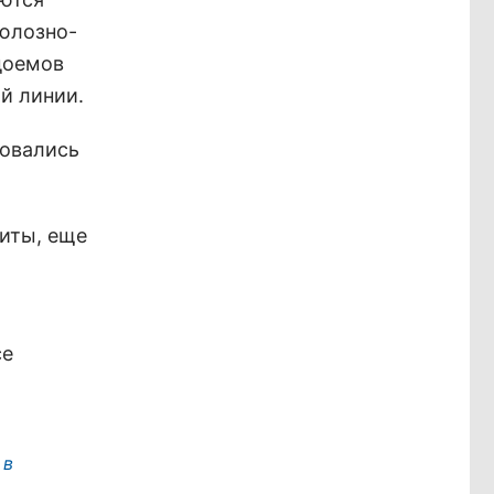
юлозно-
доемов
ой линии.
ловались
иты, еще
се
 в