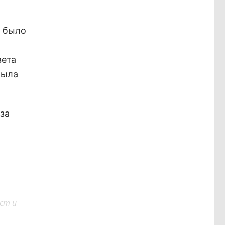
е было
вета
была
за
ст и