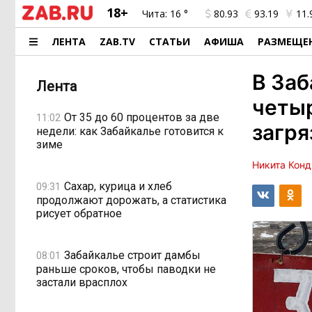
18+
Чита:
16 °
80.93
93.19
11.
ЛЕНТА
ZAB.TV
СТАТЬИ
АФИША
РАЗМЕЩЕ
В Заб
Лента
четыр
От 35 до 60 процентов за две
11:02
загря
недели: как Забайкалье готовится к
зиме
Никита Конд
Сахар, курица и хлеб
09:31
продолжают дорожать, а статистика
рисует обратное
Забайкалье строит дамбы
08:01
раньше сроков, чтобы паводки не
застали врасплох