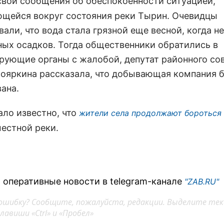
вои сообщения об обеспокоенности ситуацией,
щейся вокруг состояния реки Тырин. Очевидцы
али, что вода стала грязной еще весной, когда н
ных осадков. Тогда общественники обратились в
рующие органы с жалобой, депутат районного со
Бояркина рассказала, что добывающая компания 
ана.
ало известно, что
жители села продолжают бороться
местной реки.
 оперативные новости в telegram-канале
"ZAB.RU"
ошибку? Сообщите, пожалуйста, редакции. Выделите тек
авиши «Ctrl» и «Пробел»