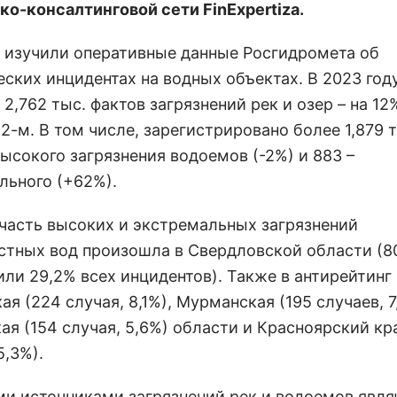
ко-консалтинговой сети FinExpertiza.
 изучили оперативные данные Росгидромета об
еских инцидентах на водных объектах. В 2023 год
2,762 тыс. фактов загрязнений рек и озер – на 12
2-м. В том числе, зарегистрировано более 1,879 
ысокого загрязнения водоемов (-2%) и 883 –
льного (+62%).
часть высоких и экстремальных загрязнений
стных вод произошла в Свердловской области (8
или 29,2% всех инцидентов). Также в антирейтинг
я (224 случая, 8,1%), Мурманская (195 случаев, 7,
ая (154 случая, 5,6%) области и Красноярский кр
5,3%).
и источниками загрязнений рек и водоемов явля