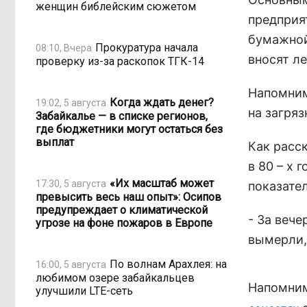
женщин библейским сюжетом
предприя
бумажной
Прокуратура начала
08:10, Вчера
вносят л
проверку из-за раскопок ТГК-14
Напомним
Когда ждать денег?
19:02, 5 августа
на загря
Забайкалье — в списке регионов,
где бюджетники могут остаться без
выплат
Как расс
в 80 – х 
«Их масштаб может
17:30, 5 августа
показате
превысить весь наш опыт»: Осипов
предупреждает о климатической
- За вече
угрозе на фоне пожаров в Европе
вымерли,
По волнам Арахлея: на
16:00, 5 августа
любимом озере забайкальцев
Напомним
улучшили LTE-сеть