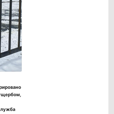
трировано
 ущербом,
служба