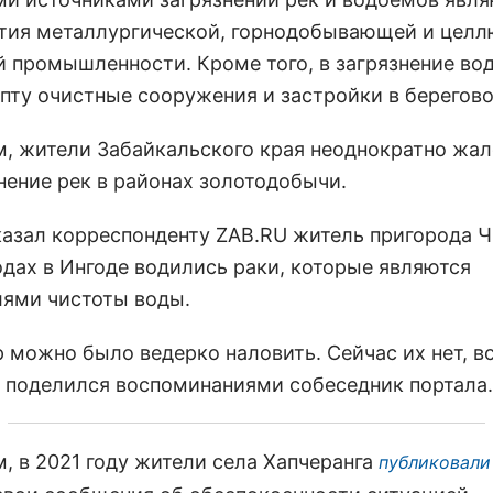
тия металлургической, горнодобывающей и целл
 промышленности. Кроме того, в загрязнение во
епту очистные сооружения и застройки в берегов
, жители Забайкальского края неоднократно жа
знение рек в районах золотодобычи.
казал корреспонденту ZAB.RU житель пригорода Ч
годах в Ингоде водились раки, которые являются
лями чистоты воды.
р можно было ведерко наловить. Сейчас их нет, в
 поделился воспоминаниями собеседник портала.
, в 2021 году жители села Хапчеранга
публиковали