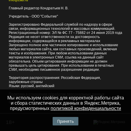
Главный редактор Кондратьев Н. В.
Учредитель - ООО "Событие"
Зарегистрировано Федеральной службой по надзору в сфере
связи, информационных технологий и массовых коммуникаций.
Регистрационный номер: ЭЛ № ФС 77 - 75882 от 24 июня 2019 года
Редакция не несет ответственности за достоверность
информации, содержащейся в рекламных материалах
Запрещено полное или частичное копирование и использование
любых материалов сайта, как составных произведений, включая
тексты и изображения. При любом использовании данных
материалов в электронных СМИ, ссылка на данный сайт
обязательна. Объем цитирования информации не должен
превышать цель цитирования. При использовании в печатных
СМИ, необходимо письменное разрешение редакции.
Территория распространения: Российская Федерация,
зарубежные страны
Языки: русский, английский
Политика в отношении обработки персональных данных
Мы используем cookies для корректной работы сайта
© 2007 - 2026
Портал Читы и Забайкальского края
и сбора статистических данных в Яндекс.Метрика,
предусмотренных
политикой конфиденциальности
Принять
18+