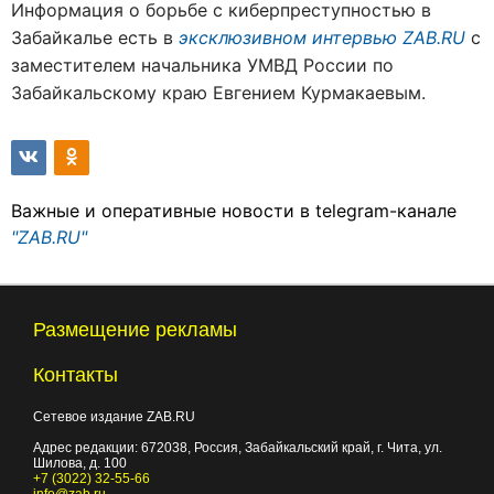
Информация о борьбе с киберпреступностью в
Забайкалье есть в
эксклюзивном интервью ZAB.RU
с
заместителем начальника УМВД России по
Забайкальскому краю Евгением Курмакаевым.
Важные и оперативные новости в telegram-канале
"ZAB.RU"
Размещение рекламы
Контакты
Сетевое издание ZAB.RU
Адрес редакции:
672038
, Россия, Забайкальский край, г.
Чита
,
ул.
Шилова, д. 100
+7 (3022) 32-55-66
info@zab.ru