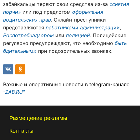
забайкальцы теряют свои средства из-за
«снятия
порчи»
или под предлогом
оформления
водительских прав
. Онлайн-преступники
представляются
работниками администрации
,
Роспотребнадзором
или
полицией
. Полицейские
регулярно предупреждают, что необходимо
быть
бдительными
при подозрительных звонках.
Важные и оперативные новости в telegram-канале
"ZAB.RU"
Размещение рекламы
Контакты