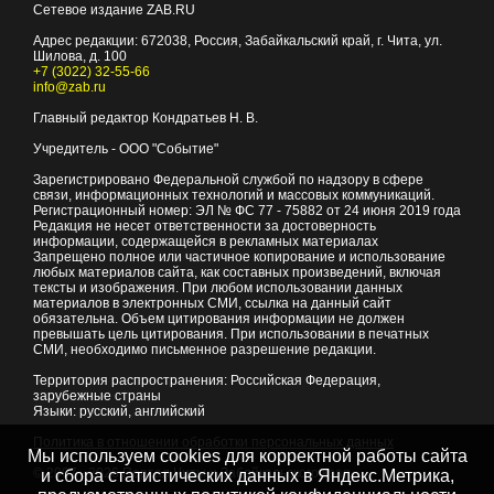
Сетевое издание ZAB.RU
Адрес редакции:
672038
, Россия, Забайкальский край, г.
Чита
,
ул.
Шилова, д. 100
+7 (3022) 32-55-66
info@zab.ru
Главный редактор Кондратьев Н. В.
Учредитель - ООО "Событие"
Зарегистрировано Федеральной службой по надзору в сфере
связи, информационных технологий и массовых коммуникаций.
Регистрационный номер: ЭЛ № ФС 77 - 75882 от 24 июня 2019 года
Редакция не несет ответственности за достоверность
информации, содержащейся в рекламных материалах
Запрещено полное или частичное копирование и использование
любых материалов сайта, как составных произведений, включая
тексты и изображения. При любом использовании данных
материалов в электронных СМИ, ссылка на данный сайт
обязательна. Объем цитирования информации не должен
превышать цель цитирования. При использовании в печатных
СМИ, необходимо письменное разрешение редакции.
Территория распространения: Российская Федерация,
зарубежные страны
Языки: русский, английский
Политика в отношении обработки персональных данных
Мы используем cookies для корректной работы сайта
© 2007 - 2026
Портал Читы и Забайкальского края
и сбора статистических данных в Яндекс.Метрика,