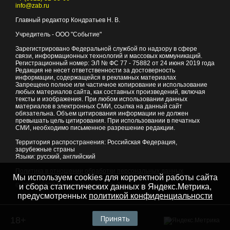
info@zab.ru
Главный редактор Кондратьев Н. В.
Учредитель - ООО "Событие"
Зарегистрировано Федеральной службой по надзору в сфере
связи, информационных технологий и массовых коммуникаций.
Регистрационный номер: ЭЛ № ФС 77 - 75882 от 24 июня 2019 года
Редакция не несет ответственности за достоверность
информации, содержащейся в рекламных материалах
Запрещено полное или частичное копирование и использование
любых материалов сайта, как составных произведений, включая
тексты и изображения. При любом использовании данных
материалов в электронных СМИ, ссылка на данный сайт
обязательна. Объем цитирования информации не должен
превышать цель цитирования. При использовании в печатных
СМИ, необходимо письменное разрешение редакции.
Территория распространения: Российская Федерация,
зарубежные страны
Языки: русский, английский
Политика в отношении обработки персональных данных
Мы используем cookies для корректной работы сайта
© 2007 - 2026
Портал Читы и Забайкальского края
и сбора статистических данных в Яндекс.Метрика,
предусмотренных
политикой конфиденциальности
Принять
18+