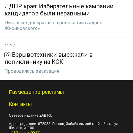
ЛДПР края: Избирательные кампании
кандидатов были неравными
«Были неоднократные провокации в адрес
Жириновского»
11:22
Взрывотехники выезжали в
поликлинику на КСК
Проводилась эвакуация
Размещение рекламы
Контакты
Сетевое издание ZAB.RU
Адрес редакции:
672038
, Россия, Забайкальский край, г.
Чита
,
ул.
Шилова, д. 100
+7 (3022) 32-55-66