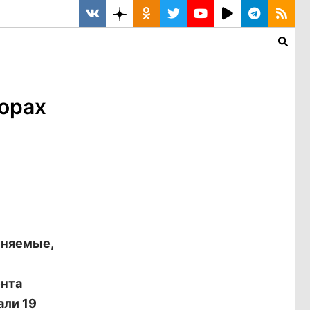
орах
иняемые,
ента
али 19