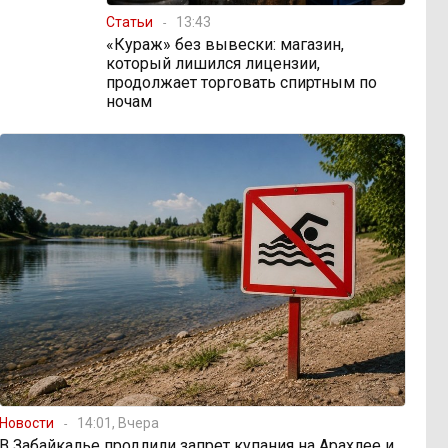
Статьи
13:43
«Кураж» без вывески: магазин,
который лишился лицензии,
продолжает торговать спиртным по
ночам
Новости
14:01, Вчера
В Забайкалье продлили запрет купания на Арахлее и