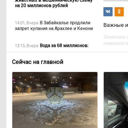
животных в мошенническую схему
на 20 миллионов рублей
В Забайкалье продлили
14:01, Вчера
Важные и
запрет купания на Арахлее и Кеноне
Заметили 
нажмите кл
Вода за 68 миллионов:
13:15, Вчера
ТГК-14 заплатит государству за
пользование Кеноном и Ингодой
Сейчас на главной
Этно-парк, который до
12:33, Вчера
сих пор не готов, работает почти три
года: что не так с Сухотино?
От 35 до 60 процентов за
11:02, Вчера
две недели: как Забайкалье
готовится к зиме