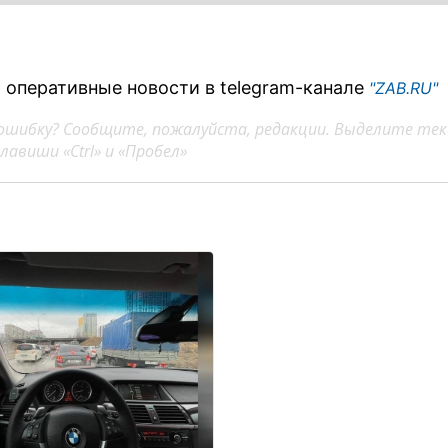
 оперативные новости в telegram-канале
"ZAB.RU"
ошибку? Сообщите, пожалуйста, редакции. Выделите тек
авиши «Ctrl» и «Пробел»