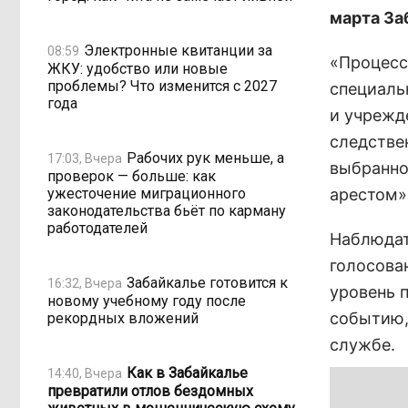
марта За
Электронные квитанции за
08:59
«Процесс
ЖКУ: удобство или новые
проблемы? Что изменится с 2027
специаль
года
и учрежд
следстве
Рабочих рук меньше, а
17:03, Вчера
выбранно
проверок — больше: как
ужесточение миграционного
арестом»
законодательства бьёт по карману
работодателей
Наблюдат
голосова
Забайкалье готовится к
16:32, Вчера
уровень 
новому учебному году после
событию, 
рекордных вложений
службе.
Как в Забайкалье
14:40, Вчера
превратили отлов бездомных