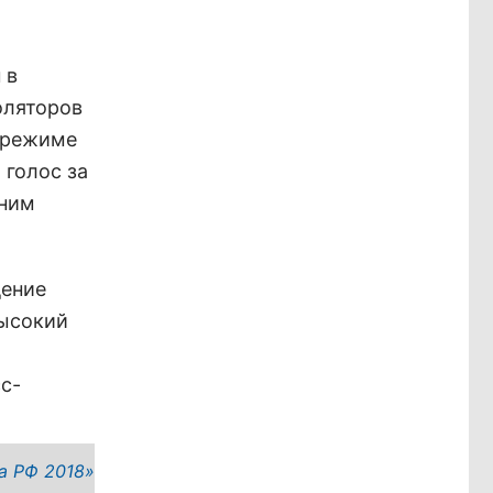
 в
оляторов
в режиме
 голос за
шним
дение
высокий
с-
а РФ 2018»