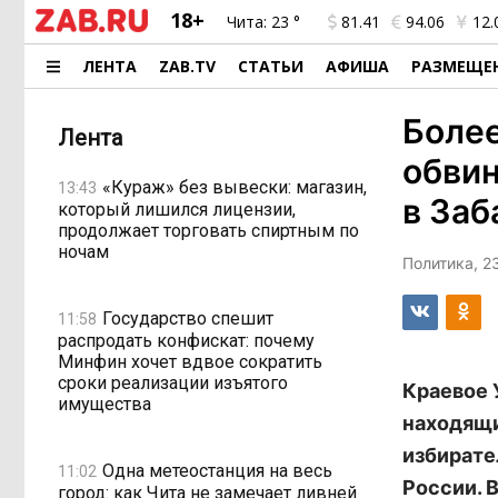
18+
Чита:
23 °
81.41
94.06
12.
ЛЕНТА
ZAB.TV
СТАТЬИ
АФИША
РАЗМЕЩЕ
Боле
Лента
обвин
«Кураж» без вывески: магазин,
13:43
в Заб
который лишился лицензии,
продолжает торговать спиртным по
ночам
Политика, 2
Государство спешит
11:58
распродать конфискат: почему
Минфин хочет вдвое сократить
сроки реализации изъятого
Краевое 
имущества
находящи
избирате
Одна метеостанция на весь
11:02
России. 
город: как Чита не замечает ливней