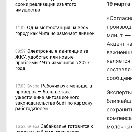
19 марта
сроки реализации изъятого
имущества
«Согласн
производ
Одна метеостанция на весь
11:02
город: как Чита не замечает ливней
млн. т. —
Акцент н
Электронные квитанции за
08:59
важнейше
ЖКУ: удобство или новые
является
проблемы? Что изменится с 2027
года
составля
сообщени
Рабочих рук меньше, а
17:03, Вчера
проверок — больше: как
Эксперты 
ужесточение миграционного
ближайши
законодательства бьёт по карману
работодателей
сохранит
компенса
Забайкалье готовится к
молочных
16:32, Вчера