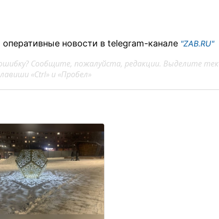
 оперативные новости в telegram-канале
"ZAB.RU"
ошибку? Сообщите, пожалуйста, редакции. Выделите тек
авиши «Ctrl» и «Пробел»