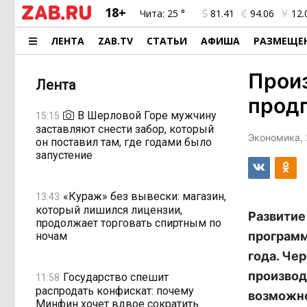
18+
Чита:
25 °
81.41
94.06
12.
ЛЕНТА
ZAB.TV
СТАТЬИ
АФИША
РАЗМЕЩЕ
Произ
Лента
прод
В Шерловой Горе мужчину
15:15
заставляют снести забор, который
Экономика, 
он поставил там, где годами было
запустение
«Кураж» без вывески: магазин,
13:43
который лишился лицензии,
Развитие
продолжает торговать спиртным по
программ
ночам
года. Че
производ
Государство спешит
11:58
распродать конфискат: почему
возможно
Минфин хочет вдвое сократить