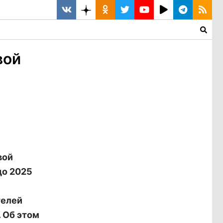
вой
вой
до 2025
телей
 Об этом