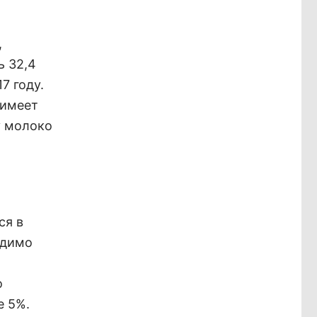
,
ь 32,4
7 году.
 имеет
у молоко
ся в
одимо
о
е 5%.