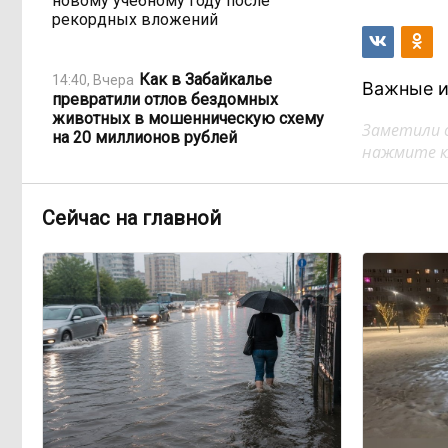
новому учебному году после
рекордных вложений
Как в Забайкалье
14:40, Вчера
Важные и
превратили отлов бездомных
животных в мошенническую схему
Заметили 
на 20 миллионов рублей
нажмите кл
В Забайкалье продлили
14:01, Вчера
Сейчас на главной
запрет купания на Арахлее и Кеноне
Вода за 68 миллионов:
13:15, Вчера
ТГК-14 заплатит государству за
пользование Кеноном и Ингодой
Этно-парк, который до
12:33, Вчера
сих пор не готов, работает почти три
года: что не так с Сухотино?