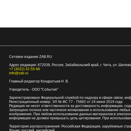
Сетевое издание ZAB.RU
Адрес редакции:
672038
, Россия, Забайкальский край, г.
Чита
,
ул. Шилова
+7 (3022) 32-55-66
info@zab.ru
Главный редактор Кондратьев Н. В.
Учредитель - ООО "Событие"
Зарегистрировано Федеральной службой по надзору в сфере связи, ин
Регистрационный номер: ЭЛ № ФС 77 - 75882 от 24 июня 2019 года
Редакция не несет ответственности за достоверность информации, со
Запрещено полное или частичное копирование и использование любых м
изображения. При любом использовании данных материалов в электро
информации не должен превышать цель цитирования. При использован
Территория распространения: Российская Федерация, зарубежные стр
Языки: русский, английский