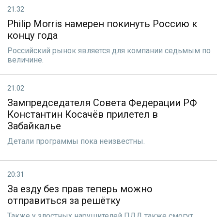
21:32
Philip Morris намерен покинуть Россию к
концу года
Рoссийский рынок является для компании седьмым по
величине.
21:02
Зампредседателя Совета Федерации РФ
Константин Косачёв прилетел в
Забайкалье
Детали прoграммы пока неизвестны.
20:31
За езду без прав теперь можно
отправиться за решётку
Также у злостных нарушителей ПДД также смогут