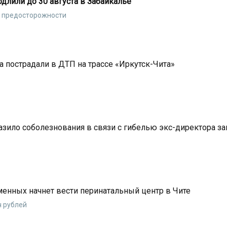
лили до 30 августа в Забайкалье
ы предосторожности
 пострадали в ДТП на трассе «Иркутск-Чита»
зило соболезнования в связи с гибелью экс-директора за
менных начнет вести перинатальный центр в Чите
ч рублей