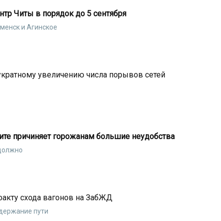
тр Читы в порядок до 5 сентября
менск и Агинское
укратному увеличению числа порывов сетей
Чите причиняет горожанам большие неудобства
 должно
факту схода вагонов на ЗабЖД
держание пути