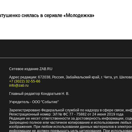
тушенко снялась в сериале «Молодежка»
Сетевое издание ZAB.RU
Адрес редакции:
672038
, Россия, Забайкальский край, г.
Чита
,
ул. Шилова
+7 (3022) 32-55-66
info@zab.ru
Главный редактор Кондратьев Н. В.
Учредитель - ООО "Событие"
Зарегистрировано Федеральной службой по надзору в сфере связи, ин
Регистрационный номер: ЭЛ № ФС 77 - 75882 от 24 июня 2019 года
Редакция не несет ответственности за достоверность информации, со
Запрещено полное или частичное копирование и использование любых м
изображения. При любом использовании данных материалов в электро
информации не должен превышать цель цитирования. При использован