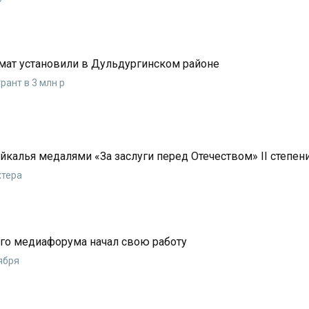
ат установили в Дульдургинском районе
ант в 3 млн р
йкалья медалями «За заслуги перед Отечеством» II степен
хтера
го медиафорума начал свою работу
ября