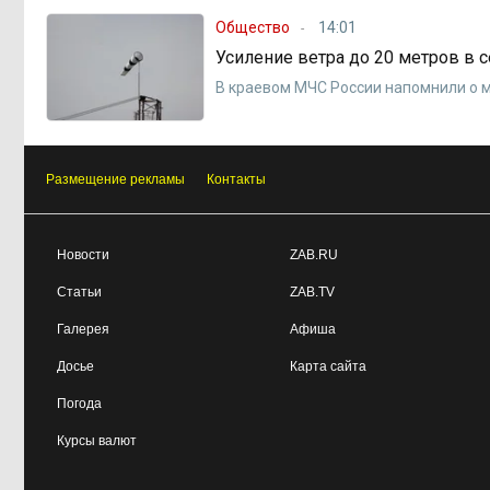
Общество
14:01
Усиление ветра до 20 метров в 
В краевом МЧС России напомнили о 
Размещение рекламы
Контакты
Новости
ZAB.RU
Статьи
ZAB.TV
Галерея
Афиша
Досье
Карта сайта
Погода
Курсы валют