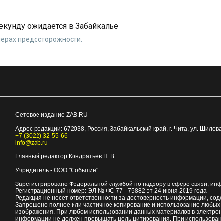
секунду ожидается в Забайкалье
мерах предосторожности.
Сетевое издание ZAB.RU
Адрес редакции:
672038
, Россия, Забайкальский край, г.
Чита
,
ул. Шилова
+7 (3022) 32-55-66
info@zab.ru
Главный редактор Кондратьев Н. В.
Учредитель - ООО "Событие"
Зарегистрировано Федеральной службой по надзору в сфере связи, ин
Регистрационный номер: ЭЛ № ФС 77 - 75882 от 24 июня 2019 года
Редакция не несет ответственности за достоверность информации, со
Запрещено полное или частичное копирование и использование любых м
изображения. При любом использовании данных материалов в электро
информации не должен превышать цель цитирования. При использован