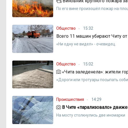
Виновник крупного пожара з
По его вине произошёл пожар на площ
Общество
15:32
Всего 11 машин убирают Читу от
«Ни одну не видел» - очевидец.
Общество
15:02
«Чита заледенела»: жители го
«Дороги или тротуары посыпать соби
Происшествия
14:29
В Чите «парализовало» движе
На мосту столкнулись две иномарки