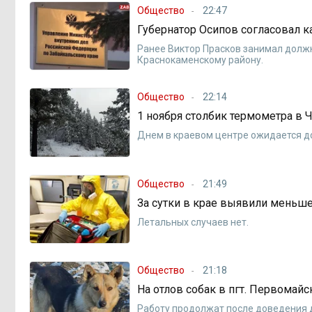
Общество
22:47
Губернатор Осипов согласовал к
Ранее Виктор Прасков занимал долж
Краснокаменскому району.
Общество
22:14
1 ноября столбик термометра в 
Днем в краевом центре ожидается до
Общество
21:49
За сутки в крае выявили меньш
Летальных случаев нет.
Общество
21:18
На отлов собак в пгт. Первомайс
Работу продолжат после доведения 