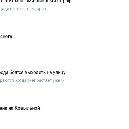
аплатит многомиллионный штраф
ади в 5 тысяч гектаров.
 снега
рода боятся выходить на улицу
раются, когда снег растает уже?»
ние на Ковыльной