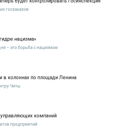
теперь будет контролировать Госинспекция
их госзаказов
«гидре нацизма»
дня – это борьба с нацизмом
и в колоннах по площади Ленина
нтру Читы
ь управляющих компаний
ватов предприятий