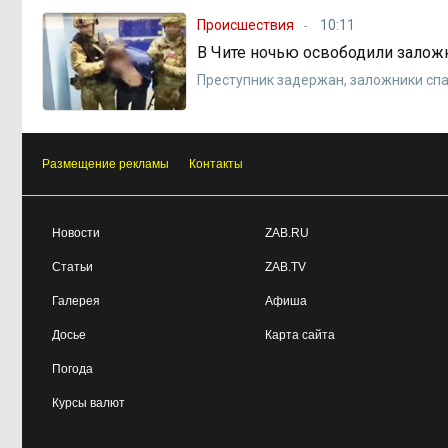
Происшествия
10:11
В Чите ночью освободили залож
Преступник задержан, заложники сп
Размещение рекламы
Контакты
Новости
ZAB.RU
Статьи
ZAB.TV
Галерея
Афиша
Досье
Карта сайта
Погода
Курсы валют