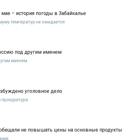
мае – история погоды в Забайкалье
имуму температур не ожидается
Россию под другим именем
ругим именем
озбуждено уголовное дело
я прокуратура
 обещали не повышать цены на основные продукты
ания