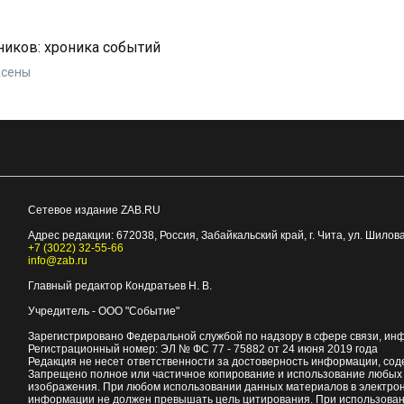
ников: хроника событий
асены
Сетевое издание ZAB.RU
Адрес редакции:
672038
, Россия, Забайкальский край, г.
Чита
,
ул. Шилова
+7 (3022) 32-55-66
info@zab.ru
Главный редактор Кондратьев Н. В.
Учредитель - ООО "Событие"
Зарегистрировано Федеральной службой по надзору в сфере связи, ин
Регистрационный номер: ЭЛ № ФС 77 - 75882 от 24 июня 2019 года
Редакция не несет ответственности за достоверность информации, со
Запрещено полное или частичное копирование и использование любых м
изображения. При любом использовании данных материалов в электро
информации не должен превышать цель цитирования. При использован