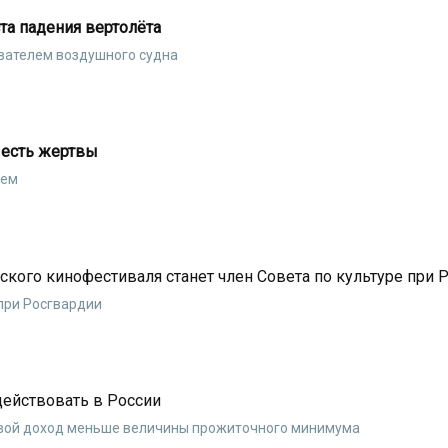
та падения вертолёта
ователем воздушного судна
, есть жертвы
шем
кого кинофестиваля станет член Совета по культуре при 
 при Росгвардии
действовать в России
евой доход меньше величины прожиточного минимума