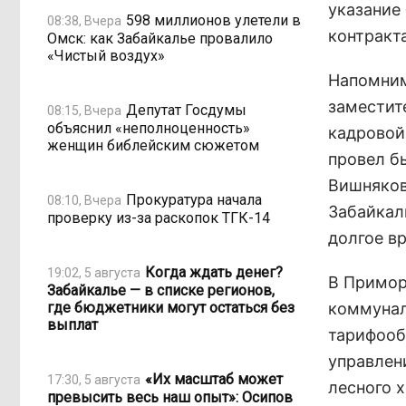
указание
598 миллионов улетели в
08:38, Вчера
контракт
Омск: как Забайкалье провалило
«Чистый воздух»
Напомним
заместит
Депутат Госдумы
08:15, Вчера
объяснил «неполноценность»
кадровой
женщин библейским сюжетом
провел б
Вишняков
Прокуратура начала
08:10, Вчера
Забайкал
проверку из-за раскопок ТГК-14
долгое вр
Когда ждать денег?
19:02, 5 августа
В Примор
Забайкалье — в списке регионов,
где бюджетники могут остаться без
коммунал
выплат
тарифооб
управлен
«Их масштаб может
17:30, 5 августа
лесного 
превысить весь наш опыт»: Осипов