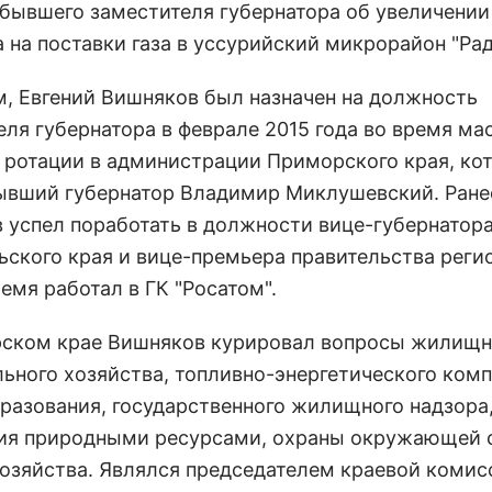
 бывшего заместителя губернатора об увеличении
а на поставки газа в уссурийский микрорайон "Ра
, Евгений Вишняков был назначен на должность
еля губернатора в феврале 2015 года во время м
 ротации в администрации Приморского края, ко
ывший губернатор Владимир Миклушевский. Ране
 успел поработать в должности вице-губернатор
ьского края и вице-премьера правительства регио
емя работал в ГК "Росатом".
ском крае Вишняков курировал вопросы жилищн
ьного хозяйства, топливно-энергетического комп
разования, государственного жилищного надзора
ия природными ресурсами, охраны окружающей 
хозяйства. Являлся председателем краевой комис