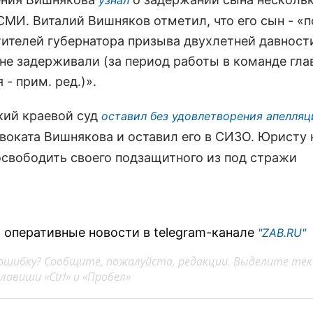
узнал
 СМИ. Виталий Вишняков отметил, что его сын - «
тителей губернатора призыва двухлетней давност
 не задерживали (за период работы в команде гла
- прим. ред.)».
ий краевой суд
оставил без удовлетворения апелля
воката Вишнякова и оставил его в СИЗО. Юристу 
освободить своего подзащитного из под стражи
 оперативные новости в telegram-канале
"ZAB.RU"
ошибку? Сообщите, пожалуйста, редакции. Выделите тек
авиши «Ctrl» и «Пробел»