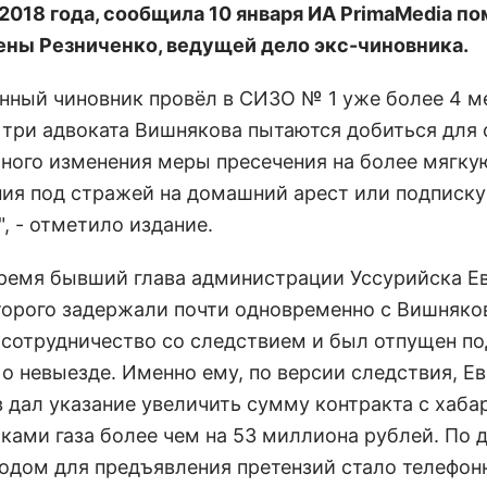
 2018 года, сообщила 10 января ИА PrimaMedia п
ены Резниченко, ведущей дело экс-чиновника.
нный чиновник провёл в СИЗО № 1 уже более 4 м
 три адвоката Вишнякова пытаются добиться для 
ного изменения меры пресечения на более мягкую
ия под стражей на домашний арест или подписку
, - отметило издание.
время бывший глава администрации Уссурийска Е
торого задержали почти одновременно с Вишняко
 сотрудничество со следствием и был отпущен по
о невыезде. Именно ему, по версии следствия, Е
 дал указание увеличить сумму контракта с хаб
ками газа более чем на 53 миллиона рублей. По 
одом для предъявления претензий стало телефон