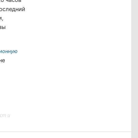
последний
и,
вы
ционную
не
ст и