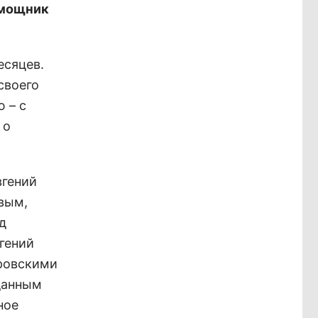
омощник
есяцев.
своего
 – с
 о
вгений
вым,
д
вгений
аровскими
данным
ное