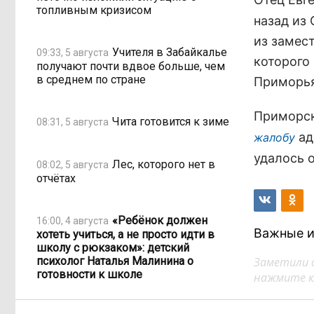
топливным кризисом
назад из
из замес
Учителя в Забайкалье
09:33, 5 августа
которого
получают почти вдвое больше, чем
в среднем по стране
Приморья 
Приморск
Чита готовится к зиме
08:31, 5 августа
ад
жалобу
удалось 
Лес, которого нет в
08:02, 5 августа
отчётах
«Ребёнок должен
16:00, 4 августа
Важные и
хотеть учиться, а не просто идти в
школу с рюкзаком»: детский
психолог Наталья Малинина о
Заметили 
готовности к школе
нажмите кл