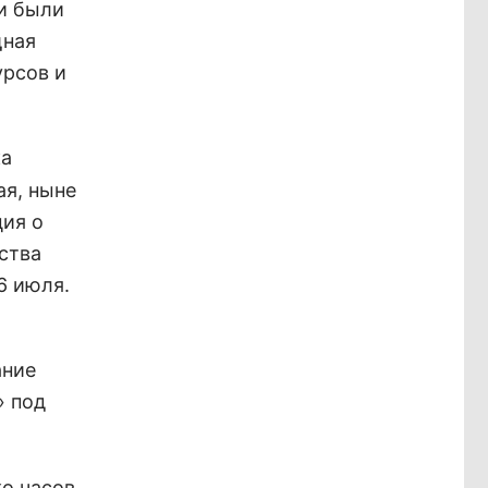
и были
щная
урсов и
ка
ая, ныне
ия о
ства
6 июля.
ание
» под
о часов