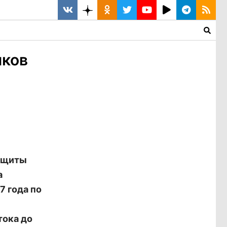
яков
защиты
а
7 года по
тока до