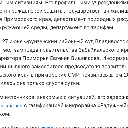
йным ситуациям. Его профильными учреждениям
ент гражданской защиты, государственная жили
я Приморского края, департамент природных рес
кружающей среды, департамент по тарифам.
, 27 июня Фрунзенский районный суд Владивосто
л экс-зампреда правительства Забайкальского кр
ернатора Приморья Евгения Вишнякова. Информац
ии бывшего заместителя председателя правитель
ьского края в приморских СМИ появилась днем 2
илась она только спустя сутки.
м источников, знакомых с ситуацией, его задерж
с газификацией микрорайна «Радужный
ь связано
ком.
ения Вишнякова
о задержании сына нескольк