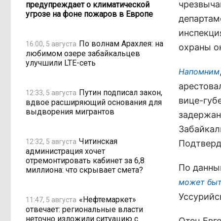
чрезвыча
предупреждает о климатической
угрозе на фоне пожаров в Европе
департам
инспекци
По волнам Арахлея: на
16:00, 5 августа
охраны о
любимом озере забайкальцев
улучшили LTE-сеть
Напомним
арестова
Путин подписал закон,
12:33, 5 августа
вице-губ
вдвое расширяющий основания для
выдворения мигрантов
задержан
Забайкал
Читинская
12:32, 5 августа
Подтверд
администрация хочет
отремонтировать кабинет за 6,8
По данны
миллиона: что скрывает смета?
может быт
Уссурийс
«Нефтемаркет»
11:47, 5 августа
отвечает: региональные власти
неточно изложили ситуацию с
Отец Евг