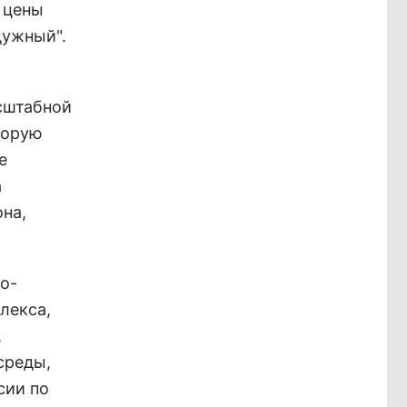
 цены
дужный".
асштабной
торую
е
а
на,
о-
лекса,
,
среды,
сии по