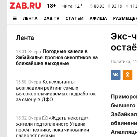
18+
Чита:
12 °
80.93
93.19
11.
ЛЕНТА
ZAB.TV
СТАТЬИ
АФИША
РАЗМЕЩЕ
Экс-ч
Лента
остаё
Погодные качели в
18:01, Вчера
Забайкалье: прогноз синоптиков на
Политика, 11
ближайшие выходные
Консультанты
16:58, Вчера
возглавили рейтинг самых
высокооплачиваемых подработок
Приморск
за смену в ДФО
бывшего 
Забайкал
«Ждать некогда»:
15:02, Вчера
обвинени
жители подтопленного Угдана
просят технику, пока чиновники
Апелляци
разводят руками