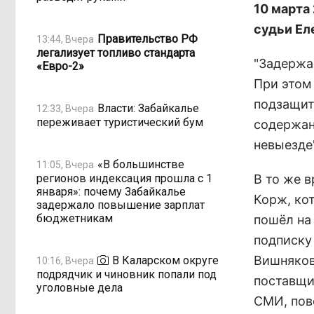
10 марта
судьи Ел
Правительство РФ
13:44, Вчера
легализует топливо стандарта
"Задержа
«Евро-2»
При этом
подзащит
Власти: Забайкалье
12:33, Вчера
переживает туристический бум
содержан
невыезде"
«В большинстве
11:05, Вчера
регионов индексация прошла с 1
В то же 
января»: почему Забайкалье
Корж, ко
задержало повышение зарплат
бюджетникам
пошёл на
подписку 
Вишняков
В Каларском округе
10:16, Вчера
подрядчик и чиновник попали под
поставщи
уголовные дела
СМИ, пов