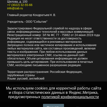
Шилова, д. 100
+7 (3022) 32-55-66
info@zab.ru
Главный редактор Кондратьев Н. В.
Учредитель - ООО "Событие"
Зарегистрировано Федеральной службой по надзору в сфере
связи, информационных технологий и массовых коммуникаций.
Регистрационный номер: ЭЛ № ФС 77 - 75882 от 24 июня 2019 года
Редакция не несет ответственности за достоверность
информации, содержащейся в рекламных материалах
Запрещено полное или частичное копирование и использование
любых материалов сайта, как составных произведений, включая
тексты и изображения. При любом использовании данных
материалов в электронных СМИ, ссылка на данный сайт
обязательна. Объем цитирования информации не должен
превышать цель цитирования. При использовании в печатных
СМИ, необходимо письменное разрешение редакции.
Территория распространения: Российская Федерация,
зарубежные страны
Языки: русский, английский
Политика в отношении обработки персональных данных
Мы используем cookies для корректной работы сайта
© 2007 - 2026
Портал Читы и Забайкальского края
и сбора статистических данных в Яндекс.Метрика,
предусмотренных
политикой конфиденциальности