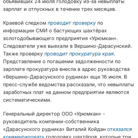
объявивших 24 июля голодовку из-за невыплаты
зарплат и отпускных в течение трех месяцев.
Краевой следком
проводит проверку
по
информации СМИ о бастующих шахтёрах
золотодобывающего предприятия «Урюмкан».
Следователи уже выехали в Вершино-Дарасунский.
Также проверку
проводит прокуратура края
.
Представление о погашении задолженности по
зарплате прокуратура внесла в адрес руководства
«Вершино-Дарасунского рудника» еще 16 июля. В
пресс-службе ведомства рассказали, что невыплаты
заработных плат на данном предприятии являются
систематическими.
Генеральный директор ООО «Урюмкан» -
руководитель компании-собственника
«Дарасунского рудника» Виталий Койдан
отказался
комментировать
голодовку шахтёров, которые три