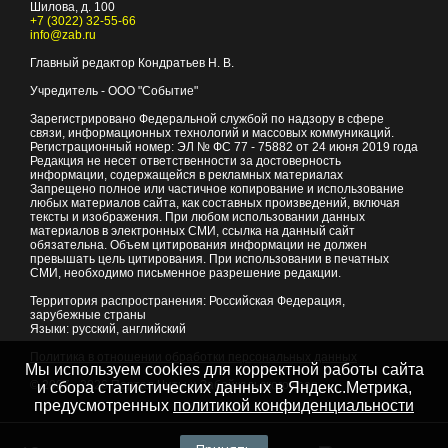
Шилова, д. 100
+7 (3022) 32-55-66
info@zab.ru
Главный редактор Кондратьев Н. В.
Учредитель - ООО "Событие"
Зарегистрировано Федеральной службой по надзору в сфере
связи, информационных технологий и массовых коммуникаций.
Регистрационный номер: ЭЛ № ФС 77 - 75882 от 24 июня 2019 года
Редакция не несет ответственности за достоверность
информации, содержащейся в рекламных материалах
Запрещено полное или частичное копирование и использование
любых материалов сайта, как составных произведений, включая
тексты и изображения. При любом использовании данных
материалов в электронных СМИ, ссылка на данный сайт
обязательна. Объем цитирования информации не должен
превышать цель цитирования. При использовании в печатных
СМИ, необходимо письменное разрешение редакции.
Территория распространения: Российская Федерация,
зарубежные страны
Языки: русский, английский
Политика в отношении обработки персональных данных
Мы используем cookies для корректной работы сайта
© 2007 - 2026
Портал Читы и Забайкальского края
и сбора статистических данных в Яндекс.Метрика,
предусмотренных
политикой конфиденциальности