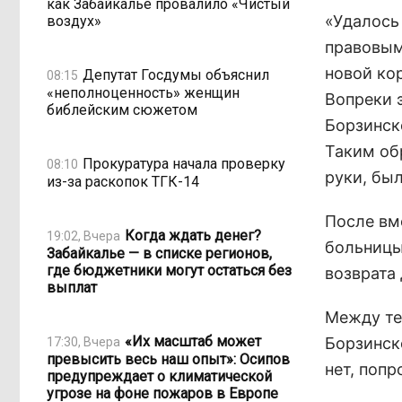
как Забайкалье провалило «Чистый
«Удалось
воздух»
правовым
новой ко
Депутат Госдумы объяснил
08:15
«неполноценность» женщин
Вопреки э
библейским сюжетом
Борзинск
Таким об
Прокуратура начала проверку
08:10
руки, бы
из-за раскопок ТГК-14
После вм
Когда ждать денег?
19:02, Вчера
больницы
Забайкалье — в списке регионов,
где бюджетники могут остаться без
возврата
выплат
Между те
«Их масштаб может
Борзинск
17:30, Вчера
превысить весь наш опыт»: Осипов
нет, поп
предупреждает о климатической
угрозе на фоне пожаров в Европе