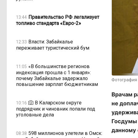
Правительство РФ легализует
13:44
топливо стандарта «Евро-2»
Власти: Забайкалье
12:33
переживает туристический бум
«В большинстве регионов
11:05
индексация прошла с 1 января»:
почему Забайкалье задержало
Фотография 
повышение зарплат бюджетникам
Врачам р
В Каларском округе
не допла
10:16
подрядчик и чиновник попали под
удержива
уголовные дела
Госдумы 
данному 
598 миллионов улетели в Омск:
08:38