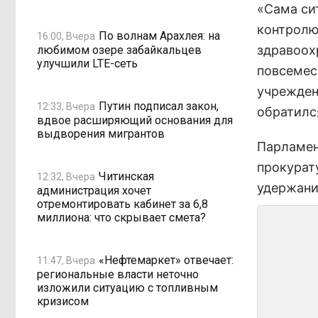
«Сама си
контролю
По волнам Арахлея: на
16:00, Вчера
здравоох
любимом озере забайкальцев
улучшили LTE-сеть
повсемес
учрежден
Путин подписал закон,
12:33, Вчера
обратилс
вдвое расширяющий основания для
выдворения мигрантов
Парламен
прокурат
Читинская
12:32, Вчера
удержани
администрация хочет
отремонтировать кабинет за 6,8
миллиона: что скрывает смета?
«Нефтемаркет» отвечает:
11:47, Вчера
региональные власти неточно
изложили ситуацию с топливным
кризисом