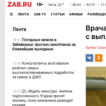
18+
Чита:
20 °
80.93
93.19
11.
ЛЕНТА
ZAB.TV
СТАТЬИ
АФИША
РАЗМЕЩЕ
Врача
Лента
с вып
Погодные качели в
18:01
Забайкалье: прогноз синоптиков на
Артём Сазо
ближайшие выходные
Консультанты возглавили
16:58
рейтинг самых
высокооплачиваемых подработок
за смену в ДФО
«Ждать некогда»: жители
15:02
подтопленного Угдана просят
технику, пока чиновники разводят
руками