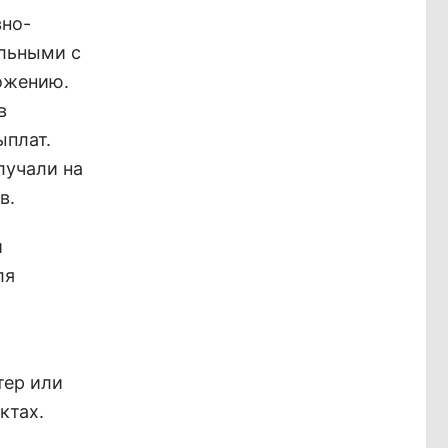
вно-
ольными с
ожению.
в
ыплат.
лучали на
в.
й
ля
тер или
ктах.