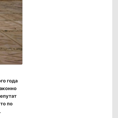
го года
законно
депутат
то по
.