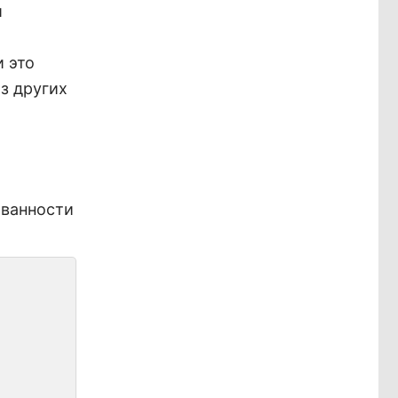
и
 это
з других
ованности