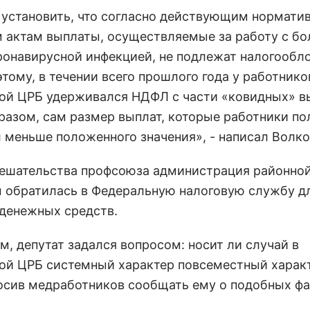
 установить, что согласно действующим нормати
 актам выплаты, осуществляемые за работу с б
ронавирусной инфекцией, не подлежат налогообл
тому, в течении всего прошлого года у работнико
ой ЦРБ удерживался НДФЛ с части «ковидных» в
разом, сам размер выплат, которые работники по
л меньше положенного значения», - написал Волко
ешательства профсоюза администрация районно
 обратилась в Федеральную налоговую службу д
 денежных средств.
м, депутат задался вопросом: носит ли случай в
ой ЦРБ системный характер повсеместный харак
росив медработников сообщать ему о подобных фа