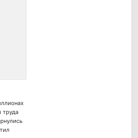
миллионах
ы труда
ернулись
атил