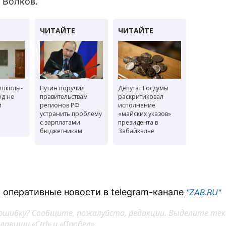
 Волков.
 школы-
Путин поручил
Депутат Госдумы
од не
правительствам
раскритиковал
и
регионов РФ
исполнение
устранить проблему
«майских указов»
с зарплатами
президента в
бюджетникам
Забайкалье
 оперативные новости в telegram-канале
"ZAB.RU"
ошибку? Сообщите, пожалуйста, редакции. Выделите тек
авиши «Ctrl» и «Пробел»