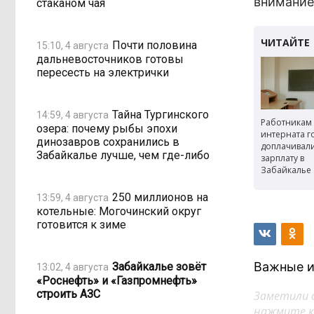
внимание
стаканом чая
Почти половина
15:10, 4 августа
дальневосточников готовы
пересесть на электрички
Тайна Тургинского
14:59, 4 августа
Работникам
озера: почему рыбы эпохи
интерната г
динозавров сохранились в
доплачивал
Забайкалье лучше, чем где-либо
зарплату в
Забайкалье
250 миллионов на
13:59, 4 августа
котельные: Могочинский округ
готовится к зиме
Важные и
Забайкалье зовёт
13:02, 4 августа
«Роснефть» и «Газпромнефть»
строить АЗС
Заметили 
нажмите кл