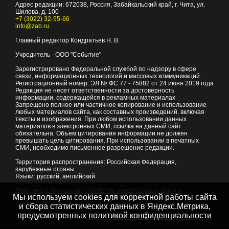
Адрес редакции:
672038
, Россия, Забайкальский край, г.
Чита
,
ул.
Шилова, д. 100
+7 (3022) 32-55-66
info@zab.ru
Главный редактор Кондратьев Н. В.
Учредитель - ООО "Событие"
Зарегистрировано Федеральной службой по надзору в сфере
связи, информационных технологий и массовых коммуникаций.
Регистрационный номер: ЭЛ № ФС 77 - 75882 от 24 июня 2019 года
Редакция не несет ответственности за достоверность
информации, содержащейся в рекламных материалах
Запрещено полное или частичное копирование и использование
любых материалов сайта, как составных произведений, включая
тексты и изображения. При любом использовании данных
материалов в электронных СМИ, ссылка на данный сайт
обязательна. Объем цитирования информации не должен
превышать цель цитирования. При использовании в печатных
СМИ, необходимо письменное разрешение редакции.
Территория распространения: Российская Федерация,
зарубежные страны
Языки: русский, английский
Политика в отношении обработки персональных данных
Мы используем cookies для корректной работы сайта
© 2007 - 2026
Портал Читы и Забайкальского края
и сбора статистических данных в Яндекс.Метрика,
предусмотренных
политикой конфиденциальности