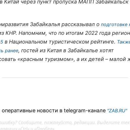
в Китай через пункт пропуска МАПП Забайкальск
.
мразвития Забайкалья рассказывал о
подготовке 
з КНР. Напомним, что по итогам 2022 года регио
в Национальном туристическом рейтинге.
85
Также
, гостей из Китая в Забайкалье хотят
ь ранее
совать «красным туризмом», а их детей – малой
 оперативные новости в telegram-канале
"ZAB.RU"
ошибку? Сообщите, пожалуйста, редакции. Выделите тек
авиши «Ctrl» и «Пробел»