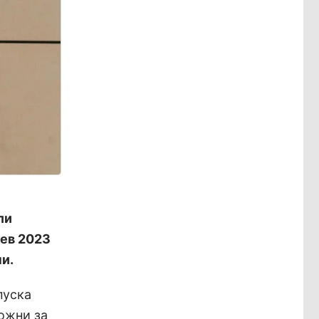
ли
цев 2023
и.
пуска
ожни за