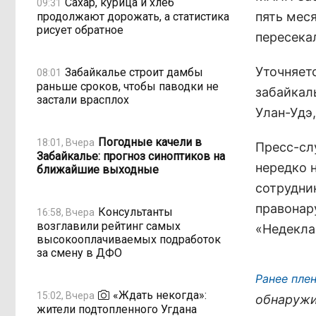
Сахар, курица и хлеб
09:31
пять меся
продолжают дорожать, а статистика
рисует обратное
пересекал
Уточняетс
Забайкалье строит дамбы
08:01
раньше сроков, чтобы паводки не
забайкал
застали врасплох
Улан-Удэ,
Погодные качели в
18:01, Вчера
Пресс-сл
Забайкалье: прогноз синоптиков на
нередко 
ближайшие выходные
сотрудни
правонару
Консультанты
16:58, Вчера
возглавили рейтинг самых
«Недекла
высокооплачиваемых подработок
за смену в ДФО
Ранее пле
«Ждать некогда»:
15:02, Вчера
обнаружи
жители подтопленного Угдана