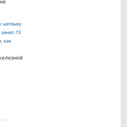
 на
к наплыву
н
занял 73
, как
 железной
ст и