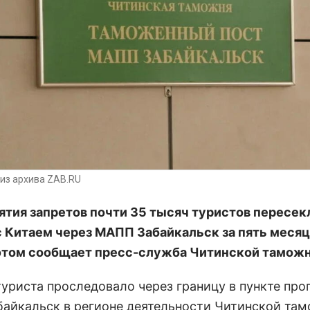
из архива ZAB.RU
ятия запретов почти 35 тысяч туристов пересек
с Китаем через МАПП Забайкальск за пять меся
 этом сообщает пресс-служба Читинской таможн
туриста проследовало через границу в пункте про
айкальск в регионе деятельности Читинской там