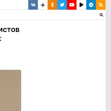
истов
к