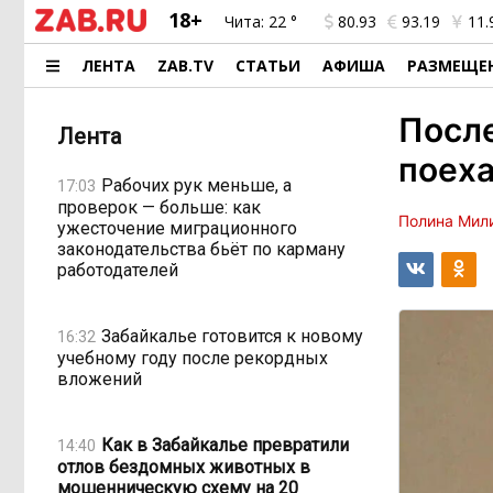
18+
Чита:
22 °
80.93
93.19
11.
ЛЕНТА
ZAB.TV
СТАТЬИ
АФИША
РАЗМЕЩЕ
После
Лента
поеха
Рабочих рук меньше, а
17:03
проверок — больше: как
Полина Мил
ужесточение миграционного
законодательства бьёт по карману
работодателей
Забайкалье готовится к новому
16:32
учебному году после рекордных
вложений
Как в Забайкалье превратили
14:40
отлов бездомных животных в
мошенническую схему на 20