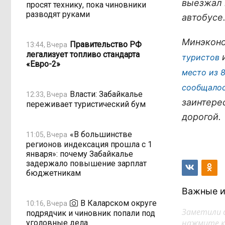
выезжал 
просят технику, пока чиновники
разводят руками
автобусе
Минэконо
Правительство РФ
13:44, Вчера
легализует топливо стандарта
и
туристов
«Евро-2»
место из 
сообщалос
Власти: Забайкалье
12:33, Вчера
заинтере
переживает туристический бум
дорогой.
«В большинстве
11:05, Вчера
регионов индексация прошла с 1
января»: почему Забайкалье
задержало повышение зарплат
бюджетникам
Важные и
В Каларском округе
10:16, Вчера
Заметили 
подрядчик и чиновник попали под
нажмите кл
уголовные дела