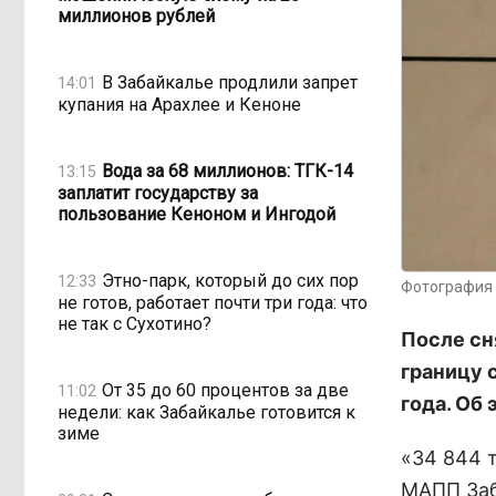
миллионов рублей
В Забайкалье продлили запрет
14:01
купания на Арахлее и Кеноне
Вода за 68 миллионов: ТГК-14
13:15
заплатит государству за
пользование Кеноном и Ингодой
Этно-парк, который до сих пор
12:33
Фотография 
не готов, работает почти три года: что
не так с Сухотино?
После сн
границу 
От 35 до 60 процентов за две
11:02
года. Об
недели: как Забайкалье готовится к
зиме
«34 844 
МАПП Заб