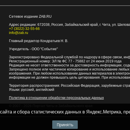
Сетевое издание ZAB.RU
Адрес редакции:
672038
, Россия, Забайкальский край, г.
Чита
,
ул. Шилова
+7 (3022) 32-55-66
info@zab.ru
Главный редактор Кондратьев Н. В.
Учредитель - ООО "Событие"
Зарегистрировано Федеральной службой по надзору в сфере связи, ин
Регистрационный номер: ЭЛ № ФС 77 - 75882 от 24 июня 2019 года
Редакция не несет ответственности за достоверность информации, со
Запрещено полное или частичное копирование и использование любых м
изображения. При любом использовании данных материалов в электро
информации не должен превышать цель цитирования. При использован
Территория распространения: Российская Федерация, зарубежные стр
Языки: русский, английский
Политика в отношении обработки персональных данных
© 2007 - 2026
Портал Читы и Забайкальского края
 сайта и сбора статистических данных в Яндекс.Метрика, 
Принять