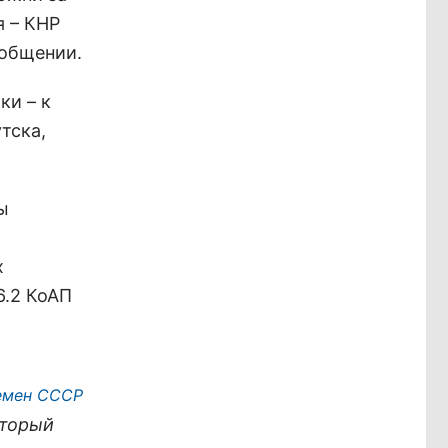
я – КНР
ообщении.
ки – к
тска,
ы
х
6.2 КоАП
ремен СССР
оторый