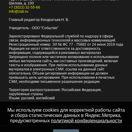
Шилова, д. 100
+7 (3022) 32-55-66
info@zab.ru
Главный редактор Кондратьев Н. В.
Учредитель - ООО "Событие"
Зарегистрировано Федеральной службой по надзору в сфере
связи, информационных технологий и массовых коммуникаций.
Регистрационный номер: ЭЛ № ФС 77 - 75882 от 24 июня 2019 года
Редакция не несет ответственности за достоверность
информации, содержащейся в рекламных материалах
Запрещено полное или частичное копирование и использование
любых материалов сайта, как составных произведений, включая
тексты и изображения. При любом использовании данных
материалов в электронных СМИ, ссылка на данный сайт
обязательна. Объем цитирования информации не должен
превышать цель цитирования. При использовании в печатных
СМИ, необходимо письменное разрешение редакции.
Территория распространения: Российская Федерация,
зарубежные страны
Языки: русский, английский
Политика в отношении обработки персональных данных
Мы используем cookies для корректной работы сайта
© 2007 - 2026
Портал Читы и Забайкальского края
и сбора статистических данных в Яндекс.Метрика,
предусмотренных
политикой конфиденциальности