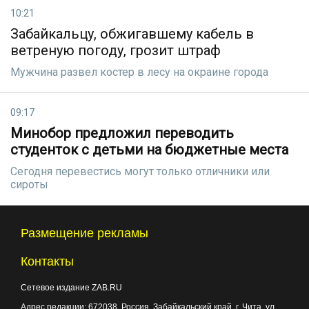
10:21
Забайкальцу, обжигавшему кабель в
ветреную погоду, грозит штраф
Мужчина развел костер в лесу на окраине города
09:17
Минобор предложил переводить
студенток с детьми на бюджетные места
Сегодня перевестись могут только отличники или
сироты
Размещение рекламы
Контакты
Сетевое издание ZAB.RU
Адрес редакции:
672038
, Россия, Забайкальский край, г.
Чита
,
ул.