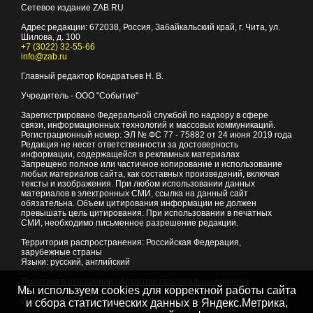
Сетевое издание ZAB.RU
Адрес редакции:
672038
, Россия, Забайкальский край, г.
Чита
,
ул.
Шилова, д. 100
+7 (3022) 32-55-66
info@zab.ru
Главный редактор Кондратьев Н. В.
Учредитель - ООО "Событие"
Зарегистрировано Федеральной службой по надзору в сфере
связи, информационных технологий и массовых коммуникаций.
Регистрационный номер: ЭЛ № ФС 77 - 75882 от 24 июня 2019 года
Редакция не несет ответственности за достоверность
информации, содержащейся в рекламных материалах
Запрещено полное или частичное копирование и использование
любых материалов сайта, как составных произведений, включая
тексты и изображения. При любом использовании данных
материалов в электронных СМИ, ссылка на данный сайт
обязательна. Объем цитирования информации не должен
превышать цель цитирования. При использовании в печатных
СМИ, необходимо письменное разрешение редакции.
Территория распространения: Российская Федерация,
зарубежные страны
Языки: русский, английский
Политика в отношении обработки персональных данных
Мы используем cookies для корректной работы сайта
© 2007 - 2026
Портал Читы и Забайкальского края
и сбора статистических данных в Яндекс.Метрика,