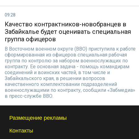
09:28
Качество контрактников-новобранцев в
Забайкалье будет оценивать специальная
группа офицеров
В Восточном военном округе (ВВО) приступила к работе
сформированная из офицеров специальная рабочая
группа по контролю за набором военнослужащих по
контракту. Ее основная задача - помощь командирам
соединений и воинских частей, в том числе и
Забайкальского края, в решении вопросов
качественного комплектовании подразделений
военнослужащими по контракту, сообщили «Забмедиа»
в пресс-службе ВВО.
Размещение рекламы
Контакты