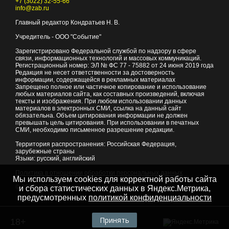
+7 (3022) 32-55-66
info@zab.ru
Главный редактор Кондратьев Н. В.
Учредитель - ООО "Событие"
Зарегистрировано Федеральной службой по надзору в сфере
связи, информационных технологий и массовых коммуникаций.
Регистрационный номер: ЭЛ № ФС 77 - 75882 от 24 июня 2019 года
Редакция не несет ответственности за достоверность
информации, содержащейся в рекламных материалах
Запрещено полное или частичное копирование и использование
любых материалов сайта, как составных произведений, включая
тексты и изображения. При любом использовании данных
материалов в электронных СМИ, ссылка на данный сайт
обязательна. Объем цитирования информации не должен
превышать цель цитирования. При использовании в печатных
СМИ, необходимо письменное разрешение редакции.
Территория распространения: Российская Федерация,
зарубежные страны
Языки: русский, английский
Политика в отношении обработки персональных данных
Мы используем cookies для корректной работы сайта
© 2007 - 2026
Портал Читы и Забайкальского края
и сбора статистических данных в Яндекс.Метрика,
предусмотренных
политикой конфиденциальности
Принять
18+