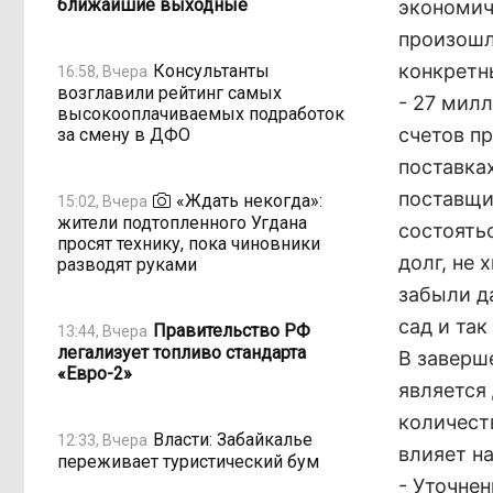
ближайшие выходные
экономич
произошло
конкретн
Консультанты
16:58, Вчера
возглавили рейтинг самых
- 27 мил
высокооплачиваемых подработок
счетов п
за смену в ДФО
поставка
поставщи
«Ждать некогда»:
15:02, Вчера
жители подтопленного Угдана
состоятьс
просят технику, пока чиновники
долг, не
разводят руками
забыли д
сад и так
Правительство РФ
13:44, Вчера
легализует топливо стандарта
В заверш
«Евро-2»
является
количест
Власти: Забайкалье
12:33, Вчера
влияет н
переживает туристический бум
- Уточнен