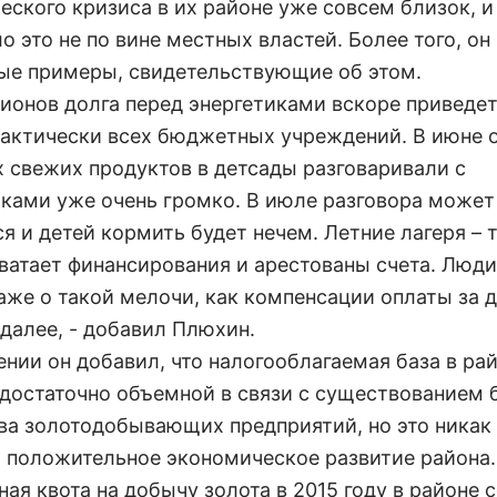
еского кризиса в их районе уже совсем близок, и
 это не по вине местных властей. Более того, он
ые примеры, свидетельствующие об этом.
лионов долга перед энергетиками вскоре приведет
рактически всех бюджетных учреждений. В июне 
х свежих продуктов в детсады разговаривали с
ками уже очень громко. В июле разговора может
я и детей кормить будет нечем. Летние лагеря – 
 хватает финансирования и арестованы счета. Люд
аже о такой мелочи, как компенсации оплаты за 
 далее, - добавил Плюхин.
ении он добавил, что налогооблагаемая база в ра
 достаточно объемной в связи с существованием
ва золотодобывающих предприятий, но это никак
а положительное экономическое развитие района.
ная квота на добычу золота в 2015 году в районе 