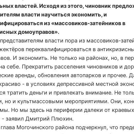
ьных властей. Исходя из этого, чиновник предл
ителям власти научиться экономить, и
ифицироваться из «массовиков-затейников в
исных домоуправов».
 представителям власти пора из массовиков-зате
жектёров переквалифицироваться в антикризисн
ов. И экономить. Не только на районах, но, в пе
 на себе. Прекратить расселения чиновников и до
ские аренды, обновления автопарков и прочее. Да
 красиво - в условиях депрессивной местной эко
ся тратить деньги и привлекать внимание. Не тол
, но и культмассовыми мероприятиями. Они, кон
мы. Но мы здесь на периферии далеки от краевых
, - заявил Дмитрий Плюхин.
 глава Могочинского района подчеркнул, что пред