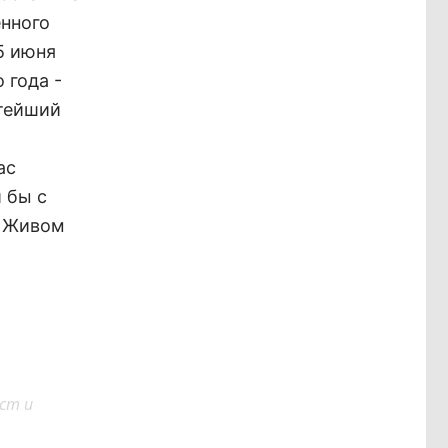
енного
5 июня
 года -
атейший
ас
 бы с
 Живом
ст и