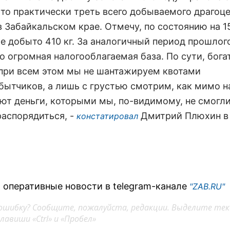
 Это практически треть всего добываемого драгоц
в Забайкальском крае. Отмечу, по состоянию на 1
же добыто 410 кг. За аналогичный период прошлого
то огромная налогооблагаемая база. По сути, бог
 при всем этом мы не шантажируем квотами
бытчиков, а лишь с грустью смотрим, как мимо н
ют деньги, которыми мы, по-видимому, не смогли
распорядиться, -
Дмитрий Плюхин в
констатировал
 оперативные новости в telegram-канале
"ZAB.RU"
ошибку? Сообщите, пожалуйста, редакции. Выделите тек
авиши «Ctrl» и «Пробел»