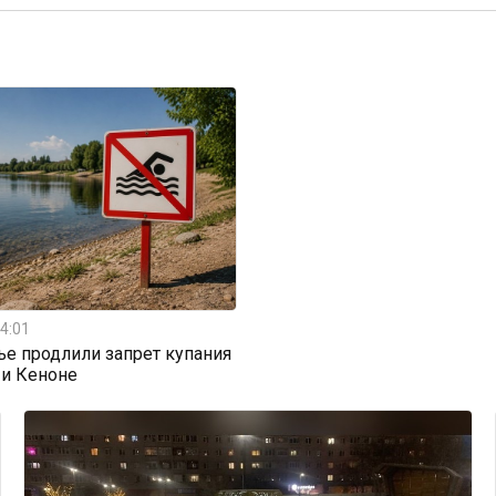
4:01
ье продлили запрет купания
 и Кеноне