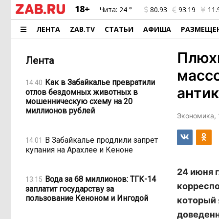
18+
Чита:
24 °
80.93
93.19
11.
ЛЕНТА
ZAB.TV
СТАТЬИ
АФИША
РАЗМЕЩЕ
Плюхи
Лента
массо
Как в Забайкалье превратили
14:40
анти
отлов бездомных животных в
мошенническую схему на 20
миллионов рублей
Экономика, 
В Забайкалье продлили запрет
14:01
купания на Арахлее и Кеноне
24 июня 
Вода за 68 миллионов: ТГК-14
13:15
корреспо
заплатит государству за
пользование Кеноном и Ингодой
который 
доведенн