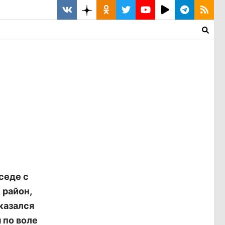
седе с
 район,
казался
 по воле