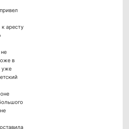
 привел
 к аресту
о
 не
тоже в
и уже
детский
йоне
 большого
 не
составила