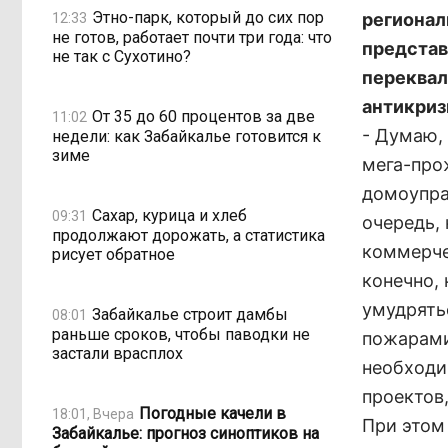
Этно-парк, который до сих пор
регионал
12:33
не готов, работает почти три года: что
представ
не так с Сухотино?
переквал
антикриз
От 35 до 60 процентов за две
11:02
- Думаю,
недели: как Забайкалье готовится к
зиме
мега-про
домоуправ
Сахар, курица и хлеб
09:31
очередь,
продолжают дорожать, а статистика
коммерче
рисует обратное
конечно,
умудрять
Забайкалье строит дамбы
08:01
раньше сроков, чтобы паводки не
пожарами
застали врасплох
необходи
проектов
Погодные качели в
18:01, Вчера
При этом
Забайкалье: прогноз синоптиков на