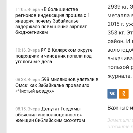
2939 кг.
«В большинстве
11:05, Вчера
металла 
регионов индексация прошла с 1
января»: почему Забайкалье
2015 г. у
задержало повышение зарплат
бюджетникам
353 кг. Э
район. И
золотодо
В Каларском округе
10:16, Вчера
подрядчик и чиновник попали под
выкачива
уголовные дела
пользой 
журнале.
598 миллионов улетели в
08:38, Вчера
Омск: как Забайкалье провалило
«Чистый воздух»
Важные и
Депутат Госдумы
08:15, Вчера
объяснил «неполноценность»
Заметили 
женщин библейским сюжетом
нажмите кл