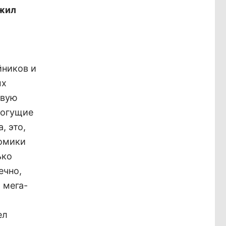
ожил
йников и
ых
рвую
рогущие
, это,
номики
ько
ечно,
 мега-
ел