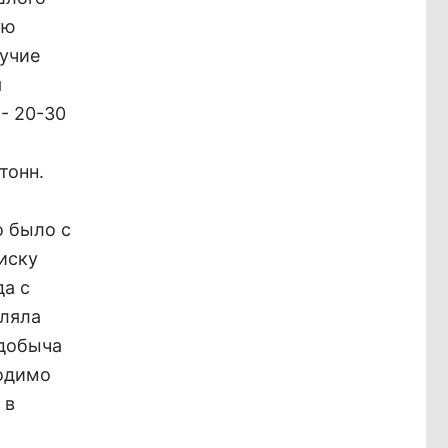
ую
лучие
я
- 20-30
тонн.
о было с
иску
да с
вляла
 добыча
ходимо
 в