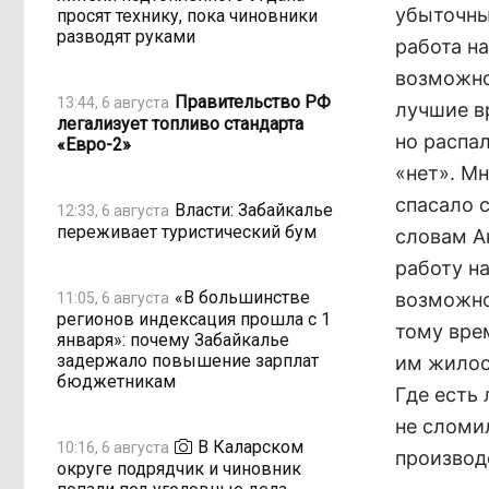
убыточны
просят технику, пока чиновники
разводят руками
работа н
возможно
Правительство РФ
13:44, 6 августа
лучшие в
легализует топливо стандарта
но распа
«Евро-2»
«нет». М
спасало 
Власти: Забайкалье
12:33, 6 августа
переживает туристический бум
словам Ан
работу н
«В большинстве
возможно
11:05, 6 августа
регионов индексация прошла с 1
тому врем
января»: почему Забайкалье
задержало повышение зарплат
им жилось
бюджетникам
Где есть 
не сломи
В Каларском
10:16, 6 августа
производ
округе подрядчик и чиновник