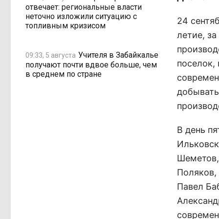
отвечает: региональные власти
неточно изложили ситуацию с
24 сентя
топливным кризисом
летие, за
производ
Учителя в Забайкалье
09:33, 5 августа
поселок,
получают почти вдвое больше, чем
в среднем по стране
современ
добывать
производс
В день п
Ильковск
Шеметов,
Поляков,
Павел Ба
Александ
современ