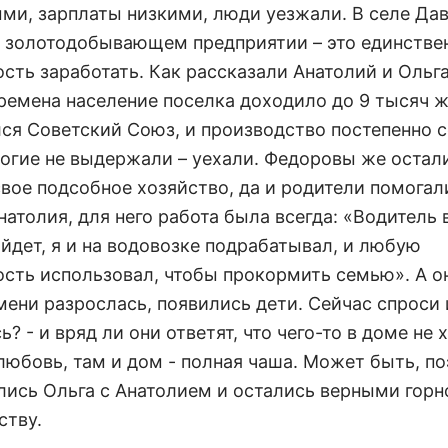
ми, зарплаты низкими, люди уезжали. В селе Да
а золотодобывающем предприятии – это единстве
сть заработать. Как рассказали Анатолий и Ольга
ремена население поселка доходило до 9 тысяч ж
лся Советский Союз, и производство постепенно 
ногие не выдержали – уехали. Федоровы же остал
свое подсобное хозяйство, да и родители помогал
атолия, для него работа была всегда: «Водитель 
айдет, я и на водовозке подрабатывал, и любую
сть использовал, чтобы прокормить семью». А о
ени разрослась, появились дети. Сейчас спроси и
? - и вряд ли они ответят, что чего-то в доме не 
любовь, там и дом - полная чаша. Может быть, п
лись Ольга с Анатолием и остались верными гор
ству.