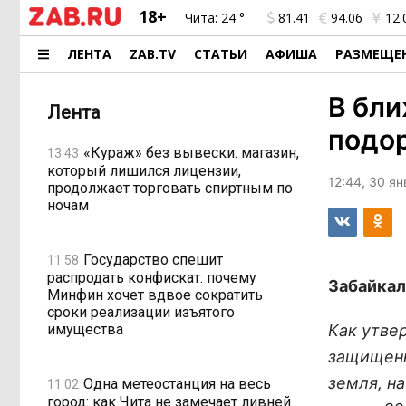
18+
Чита:
24 °
81.41
94.06
12.
ЛЕНТА
ZAB.TV
СТАТЬИ
АФИША
РАЗМЕЩЕ
В бли
Лента
подор
«Кураж» без вывески: магазин,
13:43
который лишился лицензии,
12:44, 30 я
продолжает торговать спиртным по
ночам
Государство спешит
11:58
распродать конфискат: почему
Забайкал
Минфин хочет вдвое сократить
сроки реализации изъятого
имущества
Как утве
защищенн
земля, н
Одна метеостанция на весь
11:02
город: как Чита не замечает ливней