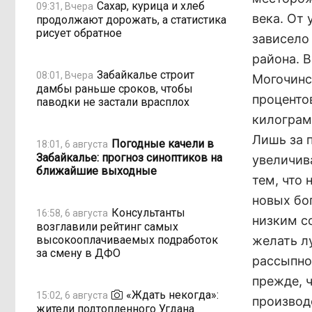
Сахар, курица и хлеб
09:31, Вчера
века. От
продолжают дорожать, а статистика
рисует обратное
зависело
района. 
Забайкалье строит
08:01, Вчера
Могочинс
дамбы раньше сроков, чтобы
процентов
паводки не застали врасплох
килограмм
Лишь за 
Погодные качели в
18:01, 6 августа
Забайкалье: прогноз синоптиков на
увеличива
ближайшие выходные
тем, что
новых бо
Консультанты
16:58, 6 августа
низким с
возглавили рейтинг самых
высокооплачиваемых подработок
желать л
за смену в ДФО
рассыпно
прежде, 
«Ждать некогда»:
15:02, 6 августа
производ
жители подтопленного Угдана