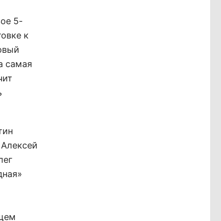
ое 5-
товке к
овый
а самая
чит
ь
тин
 Алексей
лег
дная»
ющем