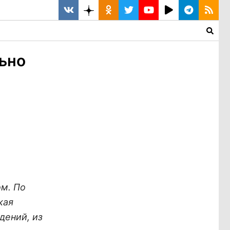
ьно
ом. По
кая
дений, из