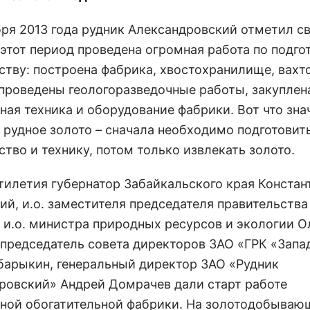
бря 2013 года рудник Александровский отметил св
 этот период проведена огромная работа по подго
ству: построена фабрика, хвостохранилище, вахт
 проведены геологоразведочные работы, закуплен
ная техника и оборудование фабрики. Вот что зна
 рудное золото – сначала необходимо подготовит
тво и технику, потом только извлекать золото.
ятилетия губернатор Забайкальского края Констан
ий, и.о. заместителя председателя правительства
 и.о. министра природных ресурсов и экологии О
 председатель совета директоров ЗАО «ГРК «Запа
барыкин, генеральный директор ЗАО «Рудник
ровский» Андрей Домрачев дали старт работе
ной обогатительной фабрики. На золотодобыва