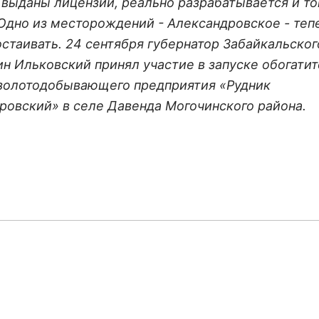
0 выданы лицензии, реально разрабатывается и то
Одно из месторождений - Александровское - теп
остаивать. 24 сентября губернатор Забайкальског
ин Ильковский принял участие в запуске обогати
золотодобывающего предприятия «Рудник
ровский» в селе Давенда Могочинского района.