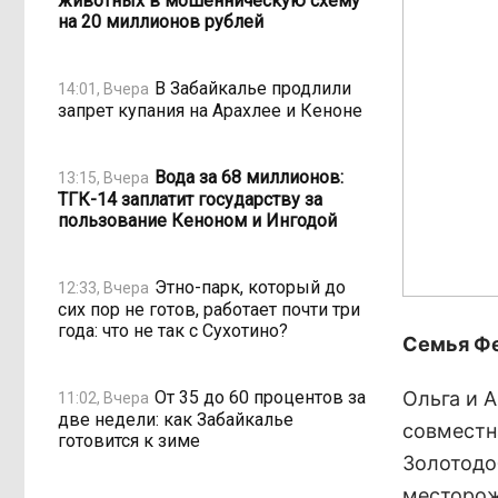
животных в мошенническую схему
на 20 миллионов рублей
В Забайкалье продлили
14:01, Вчера
запрет купания на Арахлее и Кеноне
Вода за 68 миллионов:
13:15, Вчера
ТГК-14 заплатит государству за
пользование Кеноном и Ингодой
Этно-парк, который до
12:33, Вчера
сих пор не готов, работает почти три
года: что не так с Сухотино?
Семья Ф
От 35 до 60 процентов за
Ольга и 
11:02, Вчера
две недели: как Забайкалье
совместн
готовится к зиме
Золотодо
месторож