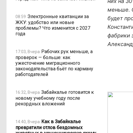
них на 3
меньше. 
Электронные квитанции за
08:59
будет пр
ЖКУ: удобство или новые
Констант
проблемы? Что изменится с 2027
года
фабрики 
Александ
Рабочих рук меньше, а
17:03, Вчера
проверок — больше: как
ужесточение миграционного
законодательства бьёт по карману
работодателей
Забайкалье готовится к
16:32, Вчера
новому учебному году после
рекордных вложений
Как в Забайкалье
14:40, Вчера
превратили отлов бездомных