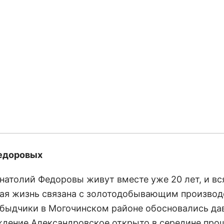
едоровых
Анатолий Федоровы живут вместе уже 20 лет, и вс
ая жизнь связана с золотодобывающим производ
быдчики в Могочинском районе обосновались дав
дение Александровское открыто в середине про