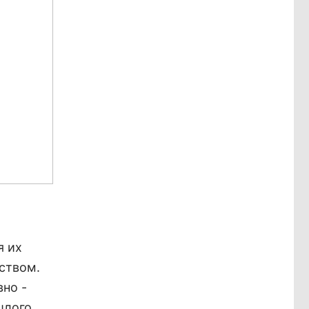
я их
ством.
но -
шлого