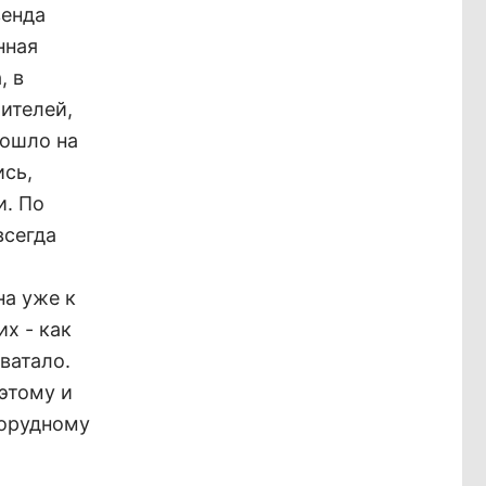
венда
нная
, в
ителей,
сошло на
ись,
и. По
всегда
на уже к
х - как
хватало.
оэтому и
норудному