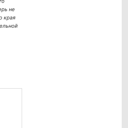
го
ерь не
о края
тельной