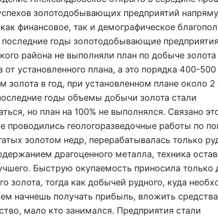
 успехов золотодобывающих предприятий напрям
 как финансовое, так и демографическое благопо
В последние годы золотодобывающие предприяти
кого района не выполняли план по добыче золота 
 от установленного плана, а это порядка 400-500
 золота в год, при установленном плане около 2 
последние годы объемы добычи золота стали
ться, но план на 100% не выполнялся. Связано эт
 не проводились геологоразведочные работы по по
гатых золотом недр, перерабатывалась только ру
одержанием драгоценного металла, техника оста
учшего. Быструю окупаемость приносила только
го золота, тогда как добычей рудного, куда необ
чем начнешь получать прибыль, вложить средства
ство, мало кто занимался. Предприятия стали