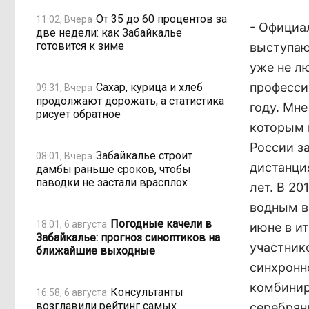
От 35 до 60 процентов за
11:02, Вчера
- Официа
две недели: как Забайкалье
готовится к зиме
выступаю
уже не л
професси
Сахар, курица и хлеб
09:31, Вчера
продолжают дорожать, а статистика
году. Мн
рисует обратное
которым 
России за
Забайкалье строит
08:01, Вчера
дистанци
дамбы раньше сроков, чтобы
паводки не застали врасплох
лет. В 20
водным в
Погодные качели в
18:01, 6 августа
июне в и
Забайкалье: прогноз синоптиков на
участник
ближайшие выходные
синхронно
комбинир
Консультанты
16:58, 6 августа
возглавили рейтинг самых
серебрян