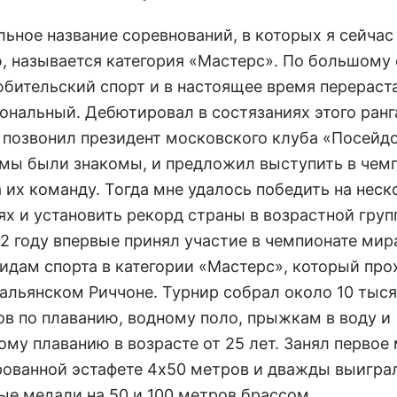
льное название соревнований, в которых я сейчас
, называется категория «Мастерс». По большому 
юбительский спорт и в настоящее время перераст
ональный. Дебютировал в состязаниях этого ранг
е позвонил президент московского клуба «Посейдо
мы были знакомы, и предложил выступить в чем
 их команду. Тогда мне удалось победить на неск
ях и установить рекорд страны в возрастной груп
12 году впервые принял участие в чемпионате мир
идам спорта в категории «Мастерс», который про
тальянском Риччоне. Турнир собрал около 10 тыс
ов по плаванию, водному поло, прыжкам в воду и
му плаванию в возрасте от 25 лет. Занял первое 
ованной эстафете 4х50 метров и дважды выигра
ые медали на 50 и 100 метров брассом.