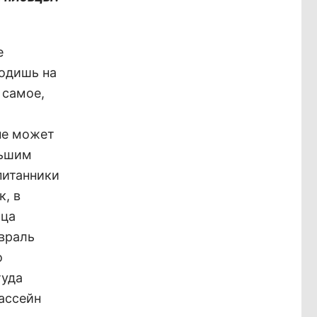
е
ходишь на
 самое,
 не может
льшим
питанники
к, в
яца
евраль
о
туда
бассейн