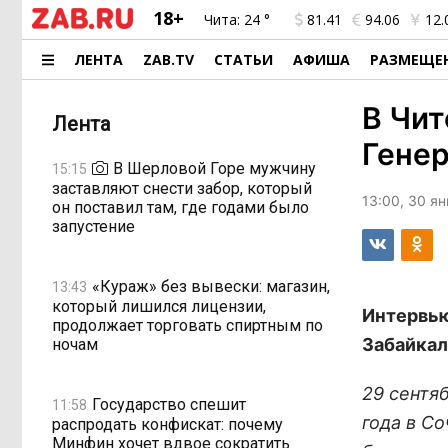
18+
Чита:
24 °
81.41
94.06
12.
ЛЕНТА
ZAB.TV
СТАТЬИ
АФИША
РАЗМЕЩЕ
В Чит
Лента
Генер
В Шерловой Горе мужчину
15:15
заставляют снести забор, который
13:00, 30 я
он поставил там, где годами было
запустение
«Кураж» без вывески: магазин,
13:43
который лишился лицензии,
Интервью
продолжает торговать спиртным по
Забайкал
ночам
29 сентя
Государство спешит
11:58
года в Со
распродать конфискат: почему
Минфин хочет вдвое сократить