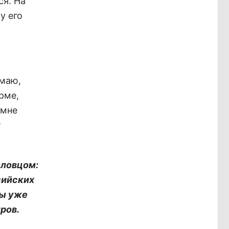
ся. На
у его
умаю,
рме,
 мне
т
пловцом:
сийских
вы уже
ров.