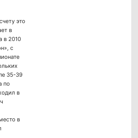
счету это
ает в
а в 2010
н», с
пионате
ольких
пе 35-39
а по
ходил в
яч
место в
л