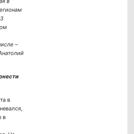
ая в
регионам
83
ном
числе –
 Анатолий
ронести
та в
невался,
 в