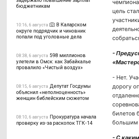
задержало повышение зарплат
чемпиона
бюджетникам
цель ста
участники
В Каларском
10:16, 6 августа
деятельно
округе подрядчик и чиновник
попали под уголовные дела
собратьс
- Предус
598 миллионов
08:38, 6 августа
улетели в Омск: как Забайкалье
«Мастер
провалило «Чистый воздух»
- Нет. У
Депутат Госдумы
дорогу о
08:15, 6 августа
объяснил «неполноценность»
отдаленно
женщин библейским сюжетом
соревнов
билетов 
Прокуратура начала
08:10, 6 августа
большим 
проверку из-за раскопок ТГК-14
- С каки