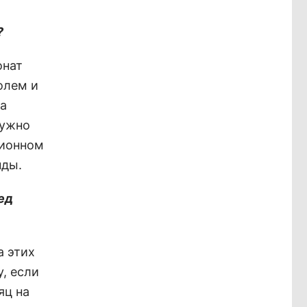
?
онат
олем и
та
Нужно
ционном
нды.
ед
а этих
у, если
яц на