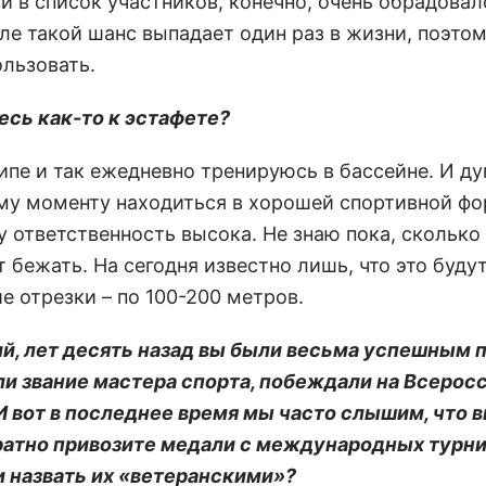
и в список участников, конечно, очень обрадовал
ле такой шанс выпадает один раз в жизни, поэтом
ользовать.
тесь как-то к эстафете?
ципе и так ежедневно тренируюсь в бассейне. И д
ому моменту находиться в хорошей спортивной фо
у ответственность высока. Не знаю пока, сколько
 бежать. На сегодня известно лишь, что это буду
е отрезки – по 100-200 метров.
ий, лет десять назад вы были весьма успешным 
и звание мастера спорта, побеждали на Всерос
 И вот в последнее время мы часто слышим, что 
атно привозите медали с международных турни
 назвать их «ветеранскими»?