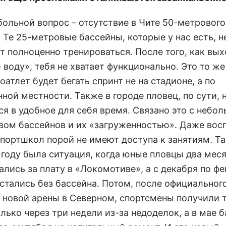
больной вопрос – отсутствие в Чите 50-метрового
 Те 25-метровые бассейны, которые у нас есть, н
т полноценно тренироваться. После того, как вы
воду», тебя не хватает функционально. Это то же
оатлет будет бегать спринт не на стадионе, а по
ной местности. Также в городе пловец, по сути,
ся в удобное для себя время. Связано это с небо
вом бассейнов и их «загруженностью». Даже вос
портшкол порой не имеют доступа к занятиям. Та
году была ситуация, когда юные пловцы два мес
ались за плату в «Локомотиве», а с декабря по ф
стались без бассейна. Потом, после официальног
 новой арены в Северном, спортсмены получили 
лько через три недели из-за недоделок, а в мае 