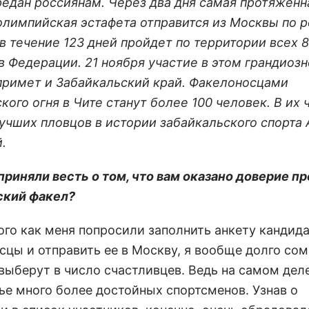
редан россиянам. Через два дня самая протяженн
олимпийская эстафета отправится из Москвы по 
 в течение 123 дней пройдет по территории всех 
в Федерации. 21 ноября участие в этом грандиоз
примет и Забайкальский край. Факелоносцами
ого огня в Чите станут более 100 человек. В их 
лучших пловцов в истории забайкальского спорта
.
сприняли весть о том, что вам оказано доверие п
ский факел?
ого как меня попросили заполнить анкету кандида
сцы и отправить ее в Москву, я вообще долго сом
выберут в число счастливцев. Ведь на самом деле
ье много более достойных спортсменов. Узнав о