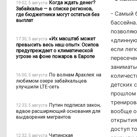
Когда ждать денег?
19:02, 5 августа
Забайкалье — в списке регионов,
- Самый 
где бюджетники могут остаться без
выплат
бассейна.
позволяю
«Их масштаб может
17:30, 5 августа
«длинную 
превысить весь наш опыт»: Осипов
если легк
предупреждает о климатической
угрозе на фоне пожаров в Европе
пересечен
занимать
По волнам Арахлея: на
16:00, 5 августа
количест
любимом озере забайкальцев
детских с
улучшили LTE-сеть
прошлом 
трениров
Путин подписал закон,
12:33, 5 августа
вообще о
вдвое расширяющий основания для
выдворения мигрантов
открытия
доступ то
Читинская
12:32, 5 августа