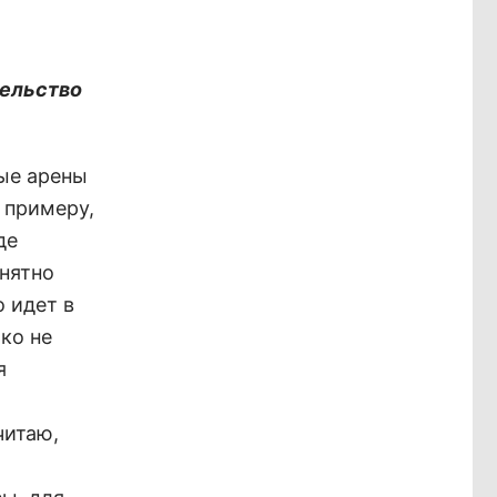
тельство
ные арены
к примеру,
де
онятно
 идет в
ко не
я
читаю,