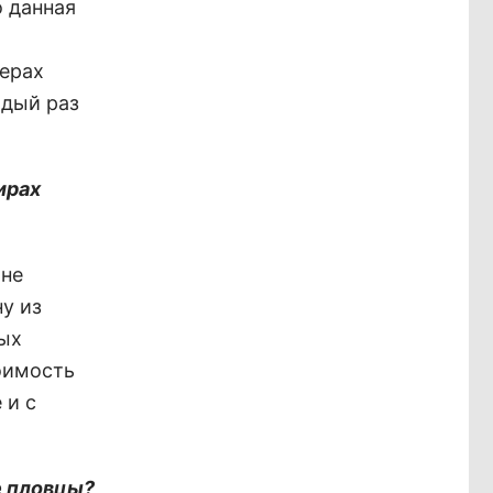
о данная
ферах
ждый раз
ирах
Мне
у из
ных
тоимость
 и с
е пловцы?