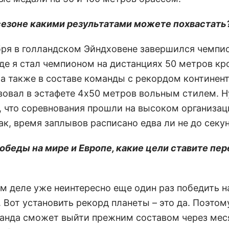
 сезоне какими результатами можете похвастать
ября в голландском Эйндховене завершился чемпи
где я стал чемпионом на дистанциях 50 метров кр
 а также в составе команды с рекордом континен
вовал в эстафете 4х50 метров вольным стилем. 
, что соревнования прошли на высоком организа
ак, время заплывов расписано едва ли не до секу
победы на мире и Европе, какие цели ставите пер
ом деле уже неинтересно еще один раз победить н
 Вот установить рекорд планеты – это да. Поэтом
анда сможет выйти прежним составом через мес