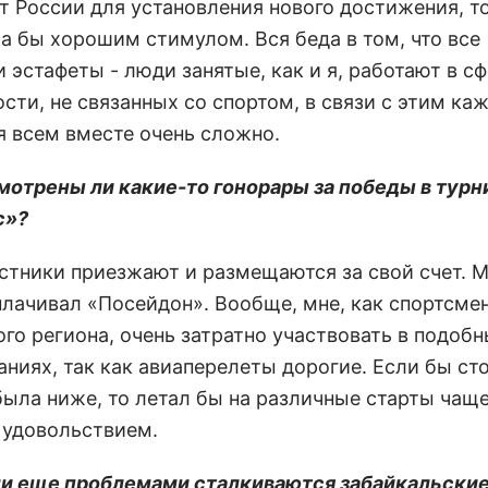
т России для установления нового достижения, т
ла бы хорошим стимулом. Вся беда в том, что все
 эстафеты - люди занятые, как и я, работают в с
сти, не связанных со спортом, в связи с этим ка
я всем вместе очень сложно.
мотрены ли какие-то гонорары за победы в турн
с»?
частники приезжают и размещаются за свой счет. 
плачивал «Посейдон». Вообще, мне, как спортсмен
го региона, очень затратно участвовать в подоб
аниях, так как авиаперелеты дорогие. Если бы с
была ниже, то летал бы на различные старты чаще
удовольствием.
ми еще проблемами сталкиваются забайкальски