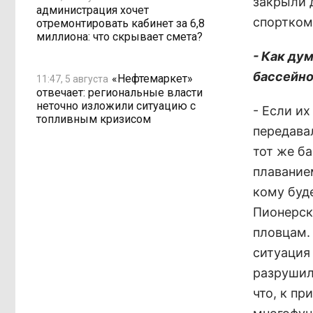
закрыли 
администрация хочет
спортком
отремонтировать кабинет за 6,8
миллиона: что скрывает смета?
- Как ду
бассейно
«Нефтемаркет»
11:47, 5 августа
отвечает: региональные власти
неточно изложили ситуацию с
- Если и
топливным кризисом
передавал
тот же б
плавание
кому буд
Пионерско
пловцам.
ситуация
разрушили
что, к п