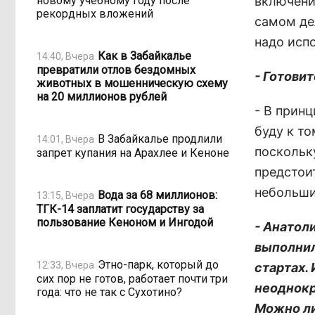
новому учебному году после
включени
рекордных вложений
самом де
надо исп
Как в Забайкалье
14:40, Вчера
превратили отлов бездомных
- Готови
животных в мошенническую схему
на 20 миллионов рублей
- В прин
буду к т
В Забайкалье продлили
14:01, Вчера
поскольк
запрет купания на Арахлее и Кеноне
предстоит
небольши
Вода за 68 миллионов:
13:15, Вчера
ТГК-14 заплатит государству за
пользование Кеноном и Ингодой
- Анатол
выполнил
Этно-парк, который до
12:33, Вчера
стартах.
сих пор не готов, работает почти три
неоднокр
года: что не так с Сухотино?
Можно ли