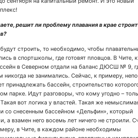
до сентября на капитальный ремонт. И это новый
плекс!
маете, решит ли проблему плавания в крае строи
в?
х будут строить, то необходимо, чтобы плаватель
ись в спортшколы, где готовят пловцов. В Чите, 
ассейн в Северном отдали на баланс ДЮСШ № 9, г
м никогда не занимались. Сейчас, к примеру, неп
ет принадлежать бассейн, строительство которого
м парке. Идут разговоры, что кому угодно – толь
 Такая вот логика у властей. Такая же немыслима
 и со снесенным бассейном «Дельфин», который
, а взамен него восемь лет ничего не строили. С
римеру, в Чите, в каждом районе необходимы