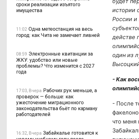
будет пе
сроки реализации изъятого
истории 
имущества
России и
субъекто
Одна метеостанция на весь
11:02
город: как Чита не замечает ливней
действе 
олимпийск
Электронные квитанции за
08:59
один из 
ЖКУ: удобство или новые
Высоцкий
проблемы? Что изменится с 2027
года
- Как во
олимпий
Рабочих рук меньше, а
17:03, Вчера
проверок — больше: как
ужесточение миграционного
- После т
законодательства бьёт по карману
факелоно
работодателей
что меня 
Забайкал
Забайкалье готовится к
16:32, Вчера