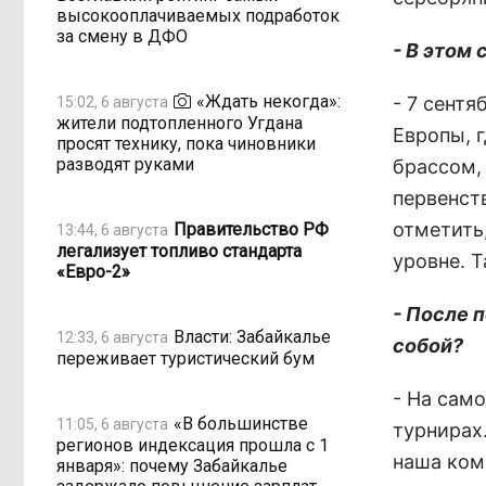
высокооплачиваемых подработок
за смену в ДФО
- В этом
«Ждать некогда»:
- 7 сент
15:02, 6 августа
жители подтопленного Угдана
Европы, 
просят технику, пока чиновники
разводят руками
брассом,
первенст
отметить
Правительство РФ
13:44, 6 августа
легализует топливо стандарта
уровне. Т
«Евро-2»
- После 
Власти: Забайкалье
12:33, 6 августа
собой?
переживает туристический бум
- На сам
«В большинстве
11:05, 6 августа
турнирах.
регионов индексация прошла с 1
наша ком
января»: почему Забайкалье