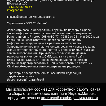
Адрес редакции:
672038
, Россия, Забайкальский край, г.
Чита
,
ул.
Шилова, д. 100
+7 (3022) 32-55-66
info@zab.ru
Главный редактор Кондратьев Н. В.
Учредитель - ООО "Событие"
Зарегистрировано Федеральной службой по надзору в сфере
связи, информационных технологий и массовых коммуникаций.
Регистрационный номер: ЭЛ № ФС 77 - 75882 от 24 июня 2019 года
Редакция не несет ответственности за достоверность
информации, содержащейся в рекламных материалах
Запрещено полное или частичное копирование и использование
любых материалов сайта, как составных произведений, включая
тексты и изображения. При любом использовании данных
материалов в электронных СМИ, ссылка на данный сайт
обязательна. Объем цитирования информации не должен
превышать цель цитирования. При использовании в печатных
СМИ, необходимо письменное разрешение редакции.
Территория распространения: Российская Федерация,
зарубежные страны
Языки: русский, английский
Политика в отношении обработки персональных данных
Мы используем cookies для корректной работы сайта
© 2007 - 2026
Портал Читы и Забайкальского края
и сбора статистических данных в Яндекс.Метрика,
предусмотренных
политикой конфиденциальности