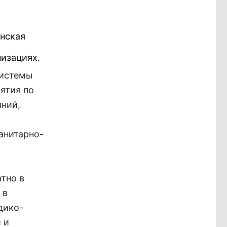
инская
изациях.
системы
ятия по
яний,
анитарно-
тно в
 в
дико-
 и