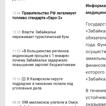
Информац
медицинс
Правительство РФ легализует
13:44
топливо стандарта «Евро-2»
Государс
«Забайка
Власти: Забайкалье
12:33
переживает туристический бум
обязател
года. Фу
«В большинстве регионов
осуществ
11:05
индексация прошла с 1 января»:
земельны
почему Забайкалье задержало
повышение зарплат бюджетникам
финансов
которого
«Забайка
В Каларском округе
10:16
подрядчик и чиновник попали под
уголовные дела
В течени
устойчив
598 миллионов улетели в Омск:
08:38
оказывае