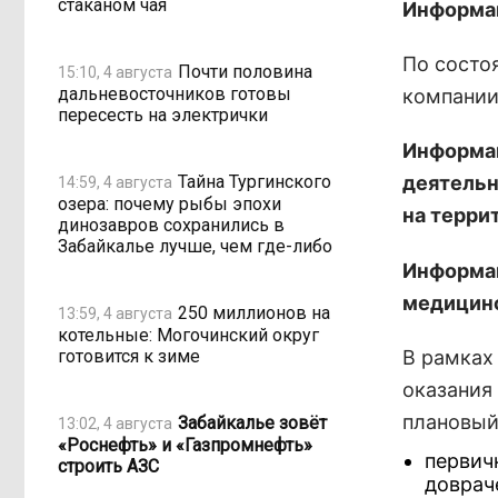
стаканом чая
Информац
По состо
Почти половина
15:10, 4 августа
дальневосточников готовы
компании
пересесть на электрички
Информац
Тайна Тургинского
деятельн
14:59, 4 августа
озера: почему рыбы эпохи
на терри
динозавров сохранились в
Забайкалье лучше, чем где-либо
Информац
медицин
250 миллионов на
13:59, 4 августа
котельные: Могочинский округ
готовится к зиме
В рамках
оказания
плановый
Забайкалье зовёт
13:02, 4 августа
«Роснефть» и «Газпромнефть»
первич
строить АЗС
доврач