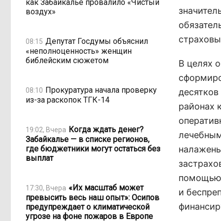
как Забайкалье провалило «Чистый
значител
воздух»
обязател
страховы
Депутат Госдумы объяснил
08:15
«неполноценность» женщин
библейским сюжетом
В целях 
сформиро
Прокуратура начала проверку
08:10
десятков
из-за раскопок ТГК-14
районах 
оператив
Когда ждать денег?
19:02, Вчера
лечебным
Забайкалье — в списке регионов,
где бюджетники могут остаться без
налажены
выплат
застрахо
помощью 
«Их масштаб может
17:30, Вчера
и беспре
превысить весь наш опыт»: Осипов
финансир
предупреждает о климатической
угрозе на фоне пожаров в Европе