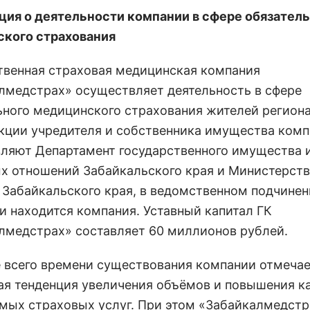
ия о деятельности компании в сфере обязатель
кого страхования
твенная страховая медицинская компания
лмедстрах» осуществляет деятельность в сфере
ьного медицинского страхования жителей региона
нкции учредителя и собственника имущества ком
ляют Департамент государственного имущества 
х отношений Забайкальского края и Министерст
 Забайкальского края, в ведомственном подчине
 и находится компания. Уставный капитал ГК
лмедстрах» составляет 60 миллионов рублей.
е всего времени существования компании отмеча
ая тенденция увеличения объёмов и повышения к
мых страховых услуг. При этом «Забайкалмедстр