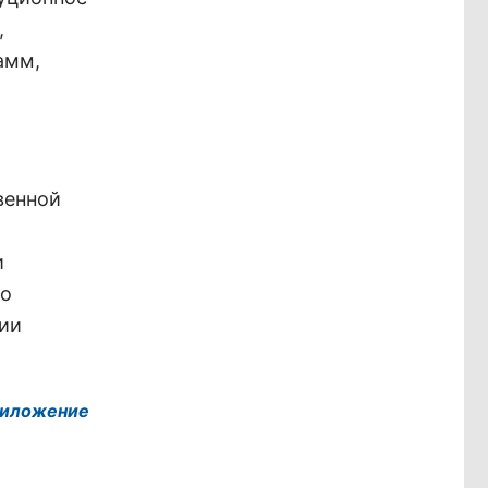
,
амм,
венной
и
во
нии
иложение