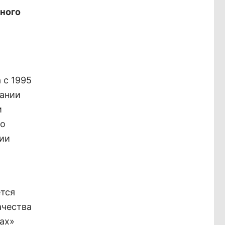
ного
 с 1995
пании
и
во
нии
ется
ачества
ах»