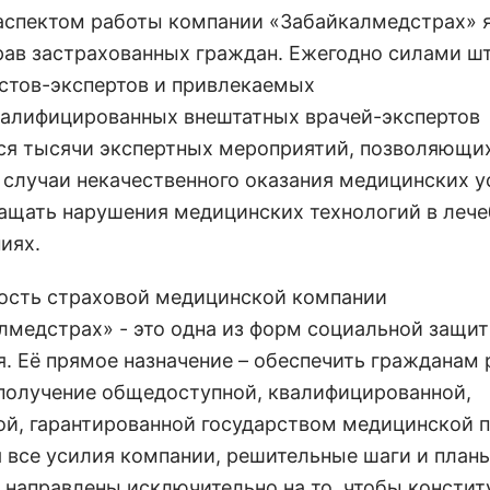
спектом работы компании «Забайкалмедстрах» 
рав застрахованных граждан. Ежегодно силами ш
стов-экспертов и привлекаемых
алифицированных внештатных врачей-экспертов
ся тысячи экспертных мероприятий, позволяющи
 случаи некачественного оказания медицинских у
ащать нарушения медицинских технологий в леч
иях.
ость страховой медицинской компании
лмедстрах» - это одна из форм социальной защи
я. Её прямое назначение – обеспечить гражданам
 получение общедоступной, квалифицированной,
ой, гарантированной государством медицинской 
я все усилия компании, решительные шаги и план
 направлены исключительно на то, чтобы консти