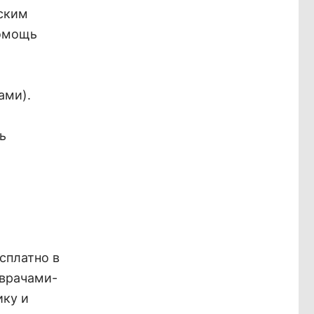
ским
помощь
ами).
ь
сплатно в
 врачами-
ику и