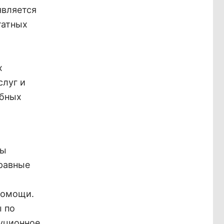
является
татных
х
слуг и
ебных
ты
 равные
помощи.
ы по
туционное