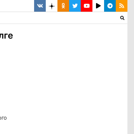
лге
ого