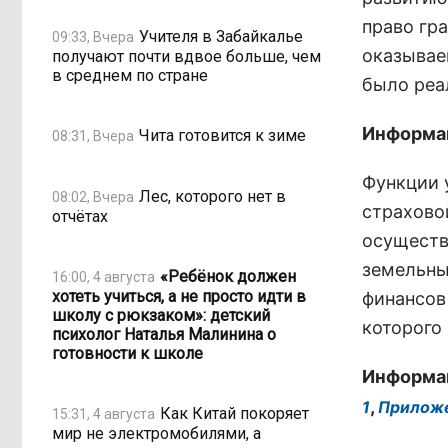
право гр
Учителя в Забайкалье
09:33, Вчера
оказывае
получают почти вдвое больше, чем
в среднем по стране
было реа
Информац
Чита готовится к зиме
08:31, Вчера
Функции 
Лес, которого нет в
08:02, Вчера
страхово
отчётах
осуществ
земельны
«Ребёнок должен
16:00, 4 августа
хотеть учиться, а не просто идти в
финансов
школу с рюкзаком»: детский
которого
психолог Наталья Малинина о
готовности к школе
Информац
,
1
Приложе
Как Китай покоряет
15:31, 4 августа
мир не электромобилями, а