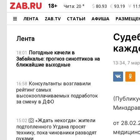
18+
Чита:
20 °
80.93
93.19
11.
ЛЕНТА
ZAB.TV
СТАТЬИ
АФИША
РАЗМЕЩЕ
Судеб
Лента
кажд
Погодные качели в
18:01
Забайкалье: прогноз синоптиков на
13:34, 7 ма
ближайшие выходные
Консультанты возглавили
16:58
рейтинг самых
высокооплачиваемых подработок
(Публику
за смену в ДФО
Минздрав
«Ждать некогда»: жители
15:02
от 28.02
подтопленного Угдана просят
медицинс
технику, пока чиновники разводят
руками