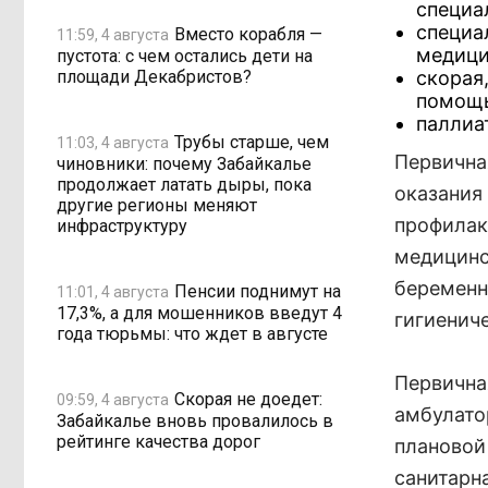
специа
специа
Вместо корабля —
11:59, 4 августа
медици
пустота: с чем остались дети на
площади Декабристов?
скорая
помощь
паллиа
Трубы старше, чем
11:03, 4 августа
Первична
чиновники: почему Забайкалье
продолжает латать дыры, пока
оказания
другие регионы меняют
профилак
инфраструктуру
медицинс
беременн
Пенсии поднимут на
11:01, 4 августа
17,3%, а для мошенников введут 4
гигиенич
года тюрьмы: что ждет в августе
Первична
Скорая не доедет:
09:59, 4 августа
амбулато
Забайкалье вновь провалилось в
рейтинге качества дорог
плановой
санитарн