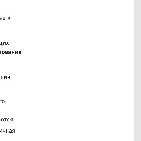
ых в
щих
хования
ения
го
ются:
ичная