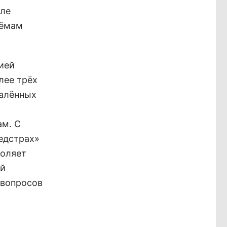
оле
ъёмам
ией
лее трёх
далённых
ам. С
едстрах»
воляет
ой
 вопросов