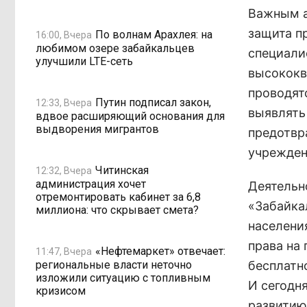
Важным а
защита п
По волнам Арахлея: на
16:00, Вчера
любимом озере забайкальцев
специали
улучшили LTE-сеть
высококв
проводят
Путин подписал закон,
12:33, Вчера
выявлять
вдвое расширяющий основания для
выдворения мигрантов
предотвр
учрежден
Читинская
12:32, Вчера
администрация хочет
Деятельн
отремонтировать кабинет за 6,8
«Забайка
миллиона: что скрывает смета?
населени
права на
«Нефтемаркет» отвечает:
11:47, Вчера
региональные власти неточно
бесплатн
изложили ситуацию с топливным
И сегодн
кризисом
развитию