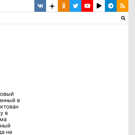
ковый
анный в
ектован
у в
мма
тный
да на