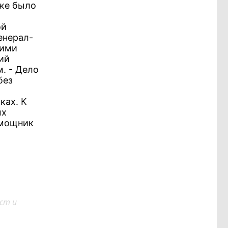
уже было
ой
енерал-
кими
ий
. - Дело
без
ках. К
ых
омощник
ст и