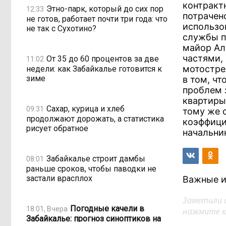
контракт
Этно-парк, который до сих пор
12:33
потрачено
не готов, работает почти три года: что
использо
не так с Сухотино?
службы п
майор Ал
частями,
От 35 до 60 процентов за две
11:02
мотостре
недели: как Забайкалье готовится к
зиме
в том, ч
проблем 
квартиры
Сахар, курица и хлеб
09:31
тому же 
продолжают дорожать, а статистика
коэффици
рисует обратное
начальни
Забайкалье строит дамбы
08:01
раньше сроков, чтобы паводки не
застали врасплох
Важные и
Заметили 
Погодные качели в
18:01, Вчера
нажмите кл
Забайкалье: прогноз синоптиков на