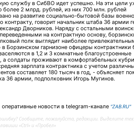
ную службу в СибВО идет успешно. На эти цели 
 более 2 млрд. рублей, из них 700 млн. рублей
вано на развитие социально-бытовой базы военн
о контракту, говорит начальник штаба 36 армии г
ександр Дворников. Наряду с остальными воинс
 переведенными на контрактную основу, борзинск
лковый полк выглядит наиболее привлекательным
то в Борзинском гарнизоне офицеры контрактники 
заселяются в 1,2 и 3 комнатные благоустроенные
, а солдаты проживают в комфортабельных кубри
средняя зарплата контрактника с учетом различн
ентов составляет 180 тысяч в год, - объясняет п
ка 36 армии, подполковник Игорь Мугинов.
 оперативные новости в telegram-канале
"ZAB.RU"
ошибку? Сообщите, пожалуйста, редакции. Выделите тек
авиши «Ctrl» и «Пробел»