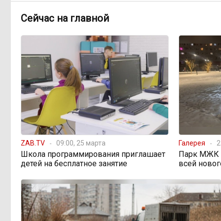
ближайшие выходные
Сейчас на главной
Консультанты
16:58, Вчера
возглавили рейтинг самых
высокооплачиваемых подработок
за смену в ДФО
«Ждать некогда»:
15:02, Вчера
жители подтопленного Угдана
просят технику, пока чиновники
разводят руками
ZAB.TV
09:00, 25 марта
Галерея
2
Правительство РФ
13:44, Вчера
Школа программирования приглашает
Парк МЖК в
легализует топливо стандарта
детей на бесплатное занятие
всей новог
«Евро-2»
Власти: Забайкалье
12:33, Вчера
переживает туристический бум