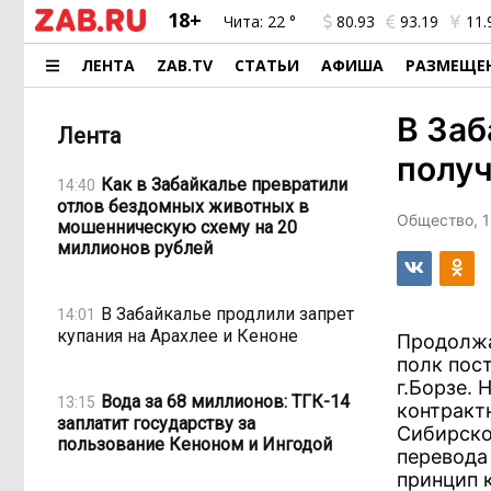
18+
Чита:
22 °
80.93
93.19
11.
ЛЕНТА
ZAB.TV
СТАТЬИ
АФИША
РАЗМЕЩЕ
В Заб
Лента
получ
Как в Забайкалье превратили
14:40
отлов бездомных животных в
Общество, 1
мошенническую схему на 20
миллионов рублей
В Забайкалье продлили запрет
14:01
купания на Арахлее и Кеноне
Продолжа
полк пос
г.Борзе.
Вода за 68 миллионов: ТГК-14
13:15
контрактн
заплатит государству за
Сибирско
пользование Кеноном и Ингодой
перевода
принцип 