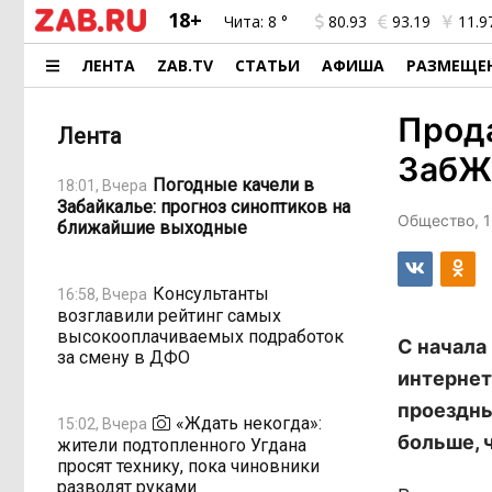
18+
Чита:
8 °
80.93
93.19
11.9
ЛЕНТА
ZAB.TV
СТАТЬИ
АФИША
РАЗМЕЩЕ
Прод
Лента
ЗабЖД
Погодные качели в
18:01, Вчера
Забайкалье: прогноз синоптиков на
Общество, 1
ближайшие выходные
Консультанты
16:58, Вчера
возглавили рейтинг самых
высокооплачиваемых подработок
С начала
за смену в ДФО
интернет
проездны
«Ждать некогда»:
15:02, Вчера
больше, 
жители подтопленного Угдана
просят технику, пока чиновники
разводят руками