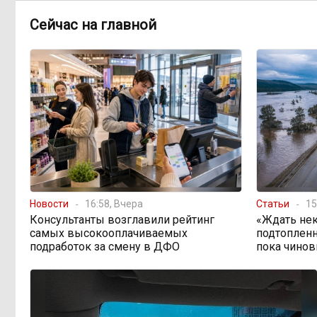
598 миллионов улетели в
08:38, Вчера
Сейчас на главной
Омск: как Забайкалье провалило
«Чистый воздух»
Депутат Госдумы
08:15, Вчера
объяснил «неполноценность»
женщин библейским сюжетом
Прокуратура начала
08:10, Вчера
проверку из-за раскопок ТГК-14
Новости
16:58, Вчера
Статьи
15
Когда ждать денег?
19:02, 5 августа
Консультанты возглавили рейтинг
«Ждать нек
Забайкалье — в списке регионов,
самых высокооплачиваемых
подтопленн
где бюджетники могут остаться без
подработок за смену в ДФО
пока чинов
выплат
«Их масштаб может
17:30, 5 августа
превысить весь наш опыт»: Осипов