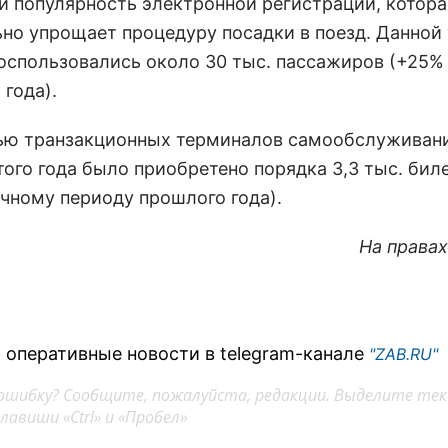
и популярность электронной регистрации, котора
ьно упрощает процедуру посадки в поезд. Данной 
воспользовались около 30 тыс. пассажиров (+25%
года).
ю транзакционных терминалов самообслуживани
того года было приобретено порядка 3,3 тыс. бил
ичному периоду прошлого года).
На права
 оперативные новости в telegram-канале
"ZAB.RU"
ошибку? Сообщите, пожалуйста, редакции. Выделите тек
авиши «Ctrl» и «Пробел»