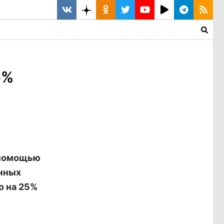
5%
с помощью
онных
о на 25%