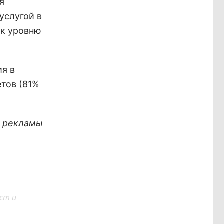
я
услугой в
 к уровню
я в
етов (81%
х рекламы
ст и