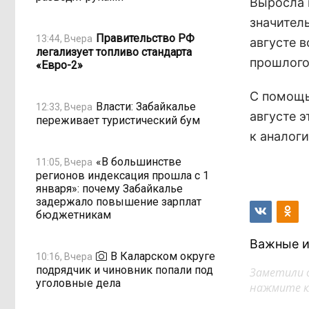
Выросла 
значител
Правительство РФ
13:44, Вчера
августе 
легализует топливо стандарта
прошлого 
«Евро-2»
С помощь
Власти: Забайкалье
12:33, Вчера
августе э
переживает туристический бум
к аналог
«В большинстве
11:05, Вчера
регионов индексация прошла с 1
января»: почему Забайкалье
задержало повышение зарплат
бюджетникам
Важные и
В Каларском округе
10:16, Вчера
подрядчик и чиновник попали под
Заметили 
уголовные дела
нажмите кл