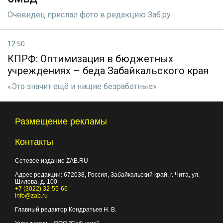
Очевидец прислал фото в редакцию Заб.ру
12:50
КПРФ: Оптимизация в бюджетных
учреждениях – беда Забайкальского края
«Это значит ещё и нищие безработные»
Размещение рекламы
Контакты
Сетевое издание ZAB.RU
Адрес редакции:
672038
, Россия, Забайкальский край, г.
Чита
,
ул.
Шилова, д. 100
+7 (3022) 32-55-66
info@zab.ru
Главный редактор Кондратьев Н. В.