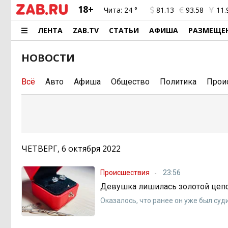
18+
Чита:
24 °
81.13
93.58
11.
ЛЕНТА
ZAB.TV
СТАТЬИ
АФИША
РАЗМЕЩЕ
НОВОСТИ
Всё
Авто
Афиша
Общество
Политика
Прои
ЧЕТВЕРГ, 6 октября 2022
Происшествия
23:56
Девушка лишилась золотой цеп
Оказалось, что ранее он уже был суд