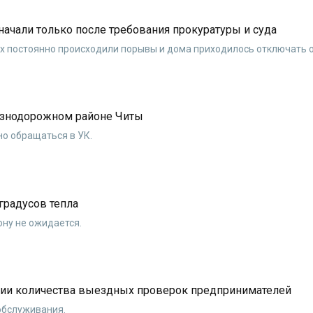
 начали только после требования прокуратуры и суда
ах постоянно происходили порывы и дома приходилось отключать 
езнодорожном районе Читы
но обращаться в УК.
 градусов тепла
ону не ожидается.
нии количества выездных проверок предпринимателей
обслуживания.