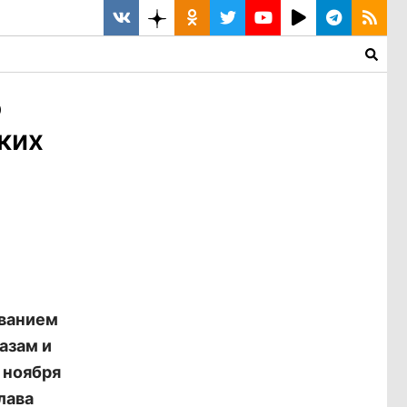
о
ких
ованием
азам и
 ноября
лава