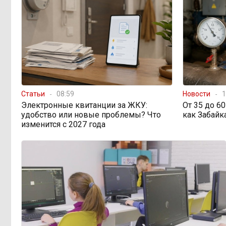
просят технику, пока чиновники
разводят руками
Правительство РФ
13:44, 6 августа
легализует топливо стандарта
«Евро-2»
Статьи
08:59
Власти: Забайкалье
Новости
1
12:33, 6 августа
переживает туристический бум
Электронные квитанции за ЖКУ:
От 35 до 6
удобство или новые проблемы? Что
как Забайк
изменится с 2027 года
«В большинстве
11:05, 6 августа
регионов индексация прошла с 1
января»: почему Забайкалье
задержало повышение зарплат
бюджетникам
В Каларском
10:16, 6 августа
округе подрядчик и чиновник
попали под уголовные дела