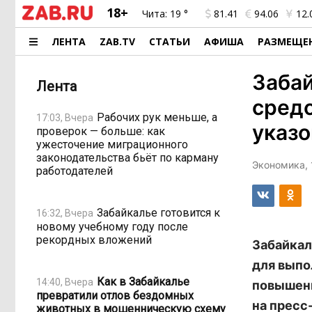
18+
Чита:
19 °
81.41
94.06
12.
ЛЕНТА
ZAB.TV
СТАТЬИ
АФИША
РАЗМЕЩЕ
Заба
Лента
средс
Рабочих рук меньше, а
17:03, Вчера
указо
проверок — больше: как
ужесточение миграционного
законодательства бьёт по карману
Экономика, 
работодателей
Забайкалье готовится к
16:32, Вчера
новому учебному году после
рекордных вложений
Забайкал
для выпо
Как в Забайкалье
14:40, Вчера
повышени
превратили отлов бездомных
на пресс
животных в мошенническую схему