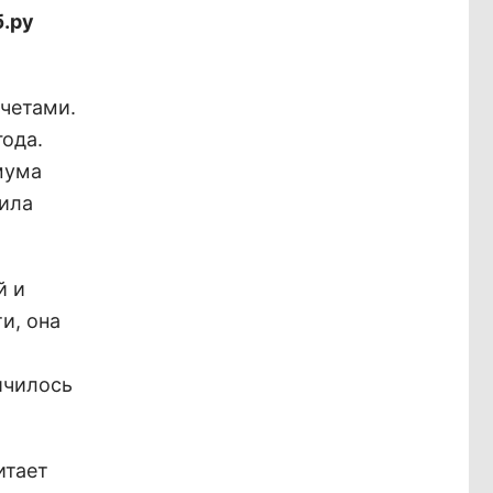
б.ру
четами.
ода.
мума
ила
й и
и, она
ичилось
итает