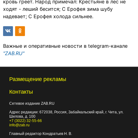
кровь греет. Народ примечал: Крестьяне в лес не
ходят - леший бесится; С Ерофея зима шубу
надевает; С Ерофея холода сильнее.
Важные и оперативные новости в telegram-канале
"ZAB.RU"
Размещение рекламы
Контакты
Сетевое издание ZAB.RU
Адрес редакции:
672038
, Россия, Забайкальский край, г.
Чита
,
ул.
Шилова, д. 100
+7 (3022) 32-55-66
info@zab.ru
Главный редактор Кондратьев Н. В.