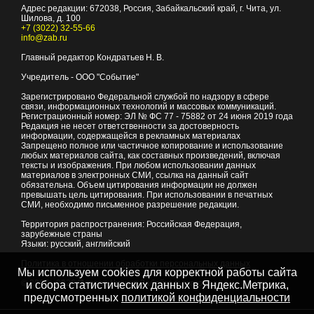
Адрес редакции:
672038
, Россия, Забайкальский край, г.
Чита
,
ул.
Шилова, д. 100
+7 (3022) 32-55-66
info@zab.ru
Главный редактор Кондратьев Н. В.
Учредитель - ООО "Событие"
Зарегистрировано Федеральной службой по надзору в сфере
связи, информационных технологий и массовых коммуникаций.
Регистрационный номер: ЭЛ № ФС 77 - 75882 от 24 июня 2019 года
Редакция не несет ответственности за достоверность
информации, содержащейся в рекламных материалах
Запрещено полное или частичное копирование и использование
любых материалов сайта, как составных произведений, включая
тексты и изображения. При любом использовании данных
материалов в электронных СМИ, ссылка на данный сайт
обязательна. Объем цитирования информации не должен
превышать цель цитирования. При использовании в печатных
СМИ, необходимо письменное разрешение редакции.
Территория распространения: Российская Федерация,
зарубежные страны
Языки: русский, английский
Политика в отношении обработки персональных данных
Мы используем cookies для корректной работы сайта
© 2007 - 2026
Портал Читы и Забайкальского края
и сбора статистических данных в Яндекс.Метрика,
предусмотренных
политикой конфиденциальности