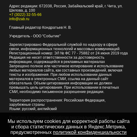
Адрес редакции:
672038
, Россия, Забайкальский край, г.
Чита
,
ул.
Шилова, д. 100
+7 (3022) 32-55-66
info@zab.ru
Главный редактор Кондратьев Н. В.
Учредитель - ООО "Событие"
Зарегистрировано Федеральной службой по надзору в сфере
связи, информационных технологий и массовых коммуникаций.
Регистрационный номер: ЭЛ № ФС 77 - 75882 от 24 июня 2019 года
Редакция не несет ответственности за достоверность
информации, содержащейся в рекламных материалах
Запрещено полное или частичное копирование и использование
любых материалов сайта, как составных произведений, включая
тексты и изображения. При любом использовании данных
материалов в электронных СМИ, ссылка на данный сайт
обязательна. Объем цитирования информации не должен
превышать цель цитирования. При использовании в печатных
СМИ, необходимо письменное разрешение редакции.
Территория распространения: Российская Федерация,
зарубежные страны
Языки: русский, английский
Политика в отношении обработки персональных данных
Мы используем cookies для корректной работы сайта
© 2007 - 2026
Портал Читы и Забайкальского края
и сбора статистических данных в Яндекс.Метрика,
предусмотренных
политикой конфиденциальности