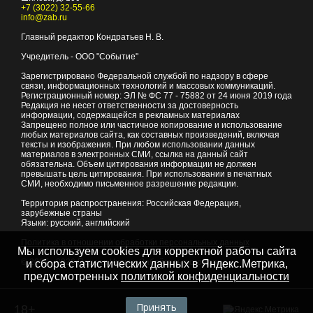
+7 (3022) 32-55-66
info@zab.ru
Главный редактор Кондратьев Н. В.
Учредитель - ООО "Событие"
Зарегистрировано Федеральной службой по надзору в сфере
связи, информационных технологий и массовых коммуникаций.
Регистрационный номер: ЭЛ № ФС 77 - 75882 от 24 июня 2019 года
Редакция не несет ответственности за достоверность
информации, содержащейся в рекламных материалах
Запрещено полное или частичное копирование и использование
любых материалов сайта, как составных произведений, включая
тексты и изображения. При любом использовании данных
материалов в электронных СМИ, ссылка на данный сайт
обязательна. Объем цитирования информации не должен
превышать цель цитирования. При использовании в печатных
СМИ, необходимо письменное разрешение редакции.
Территория распространения: Российская Федерация,
зарубежные страны
Языки: русский, английский
Политика в отношении обработки персональных данных
Мы используем cookies для корректной работы сайта
© 2007 - 2026
Портал Читы и Забайкальского края
и сбора статистических данных в Яндекс.Метрика,
предусмотренных
политикой конфиденциальности
Принять
18+