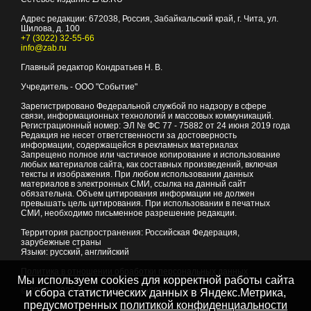
Адрес редакции:
672038
, Россия, Забайкальский край, г.
Чита
,
ул.
Шилова, д. 100
+7 (3022) 32-55-66
info@zab.ru
Главный редактор Кондратьев Н. В.
Учредитель - ООО "Событие"
Зарегистрировано Федеральной службой по надзору в сфере
связи, информационных технологий и массовых коммуникаций.
Регистрационный номер: ЭЛ № ФС 77 - 75882 от 24 июня 2019 года
Редакция не несет ответственности за достоверность
информации, содержащейся в рекламных материалах
Запрещено полное или частичное копирование и использование
любых материалов сайта, как составных произведений, включая
тексты и изображения. При любом использовании данных
материалов в электронных СМИ, ссылка на данный сайт
обязательна. Объем цитирования информации не должен
превышать цель цитирования. При использовании в печатных
СМИ, необходимо письменное разрешение редакции.
Территория распространения: Российская Федерация,
зарубежные страны
Языки: русский, английский
Политика в отношении обработки персональных данных
Мы используем cookies для корректной работы сайта
© 2007 - 2026
Портал Читы и Забайкальского края
и сбора статистических данных в Яндекс.Метрика,
предусмотренных
политикой конфиденциальности