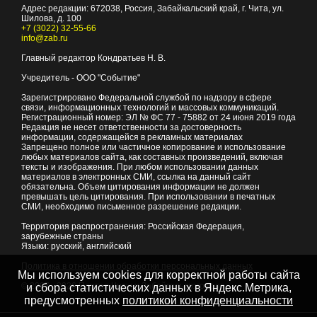
Адрес редакции:
672038
, Россия, Забайкальский край, г.
Чита
,
ул.
Шилова, д. 100
+7 (3022) 32-55-66
info@zab.ru
Главный редактор Кондратьев Н. В.
Учредитель - ООО "Событие"
Зарегистрировано Федеральной службой по надзору в сфере
связи, информационных технологий и массовых коммуникаций.
Регистрационный номер: ЭЛ № ФС 77 - 75882 от 24 июня 2019 года
Редакция не несет ответственности за достоверность
информации, содержащейся в рекламных материалах
Запрещено полное или частичное копирование и использование
любых материалов сайта, как составных произведений, включая
тексты и изображения. При любом использовании данных
материалов в электронных СМИ, ссылка на данный сайт
обязательна. Объем цитирования информации не должен
превышать цель цитирования. При использовании в печатных
СМИ, необходимо письменное разрешение редакции.
Территория распространения: Российская Федерация,
зарубежные страны
Языки: русский, английский
Политика в отношении обработки персональных данных
Мы используем cookies для корректной работы сайта
© 2007 - 2026
Портал Читы и Забайкальского края
и сбора статистических данных в Яндекс.Метрика,
предусмотренных
политикой конфиденциальности