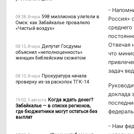
- Напомн
598 миллионов улетели в
08:38, Вчера
Россия» 
Омск: как Забайкалье провалило
среднего 
«Чистый воздух»
постоянн
Отвечая 
Депутат Госдумы
08:15, Вчера
объяснил «неполноценность»
что мини
женщин библейским сюжетом
привлече
задач ве
Прокуратура начала
08:10, Вчера
проверку из-за раскопок ТГК-14
Руководи
доклада 
Когда ждать денег?
19:02, 5 августа
последние
Забайкалье — в списке регионов,
федераль
где бюджетники могут остаться без
выплат
- Нам фед