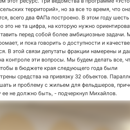
ем этот ресурс. Три ведомства в программе «Уст
сельских территорий», но за все то время, что он
тся, всего два ФАПа построено. В этом году шест
о это не та цифра, на которую нужно ориентирова
тавить перед собой более амбициозные задачи. 
ромает, и пока говорить о доступности и качестве
ся. В этой связи депутаты фракции намерены и д
а контроле эти вопросы. Мы будем делать все, чт
 чтобы в бюджете края следующего года были
трены средства на привязку 32 объектов. Паралл
шать и проблему с жильем для фельдшеров, прич
у ее не должно быть, - подчеркнул Михайлов.