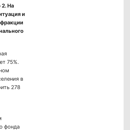
2. На
итуация и
 фракции
онального
рая
ет 75%.
йном
селения в
ить 278
м
го фонда