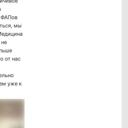
ойчивое
а
ь ФАПов
ться, мы
Медицина
 не
альше
о от нас
ельно
ем уже к