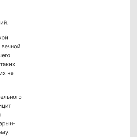
ий.
кой
х вечной
шего
 таких
их не
тельного
ицит
и
Нарын-
ому.