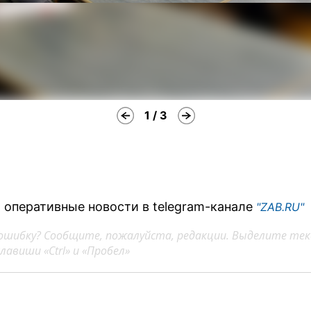
1 / 3
 оперативные новости в telegram-канале
"ZAB.RU"
ошибку? Сообщите, пожалуйста, редакции. Выделите тек
авиши «Ctrl» и «Пробел»