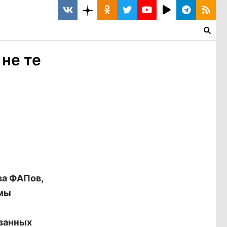
 не те
ва ФАПов,
ммы
ованных