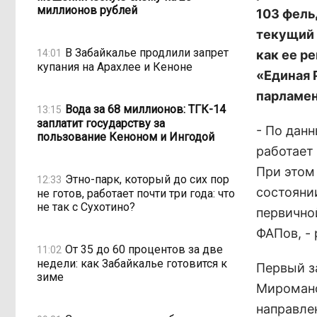
миллионов рублей
103 фель
текущий 
В Забайкалье продлили запрет
14:01
как ее р
купания на Арахлее и Кеноне
«Единая 
парламен
Вода за 68 миллионов: ТГК-14
13:15
заплатит государству за
- По дан
пользование Кеноном и Ингодой
работает
При этом
Этно-парк, который до сих пор
12:33
состояни
не готов, работает почти три года: что
не так с Сухотино?
первично
ФАПов, -
От 35 до 60 процентов за две
11:02
недели: как Забайкалье готовится к
Первый з
зиме
Миромано
направлен