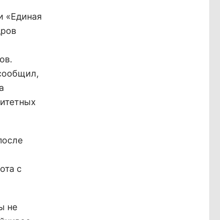
и «Единая
дров
ов.
сообщил,
а
ритетных
после
ота с
ы не