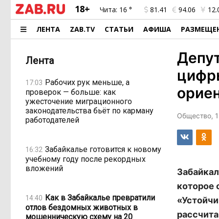
18+
Чита:
16 °
81.41
94.06
12.
ЛЕНТА
ZAB.TV
СТАТЬИ
АФИША
РАЗМЕЩЕ
Депут
Лента
цифры
Рабочих рук меньше, а
17:03
орие
проверок — больше: как
ужесточение миграционного
законодательства бьёт по карману
Общество, 1
работодателей
Забайкалье готовится к новому
16:32
учебному году после рекордных
вложений
Забайкал
которое 
Как в Забайкалье превратили
14:40
«Устойчи
отлов бездомных животных в
рассчитан
мошенническую схему на 20