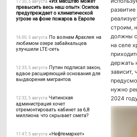
использу
«Их масштаб может
17:30, 5 августа
превысить весь наш опыт»: Осипов
развитие 
предупреждает о климатической
реализуе
угрозе на фоне пожаров в Европе
строим, н
должны с
По волнам Арахлея: на
16:00, 5 августа
любимом озере забайкальцев
на селе х
улучшили LTE-сеть
приходит
держать н
Путин подписал закон,
12:33, 5 августа
зависит,
вдвое расширяющий основания для
выдворения мигрантов
предусмо
нужно ре
Читинская
2024 год
12:32, 5 августа
администрация хочет
отремонтировать кабинет за 6,8
миллиона: что скрывает смета?
«Нефтемаркет»
11:47, 5 августа