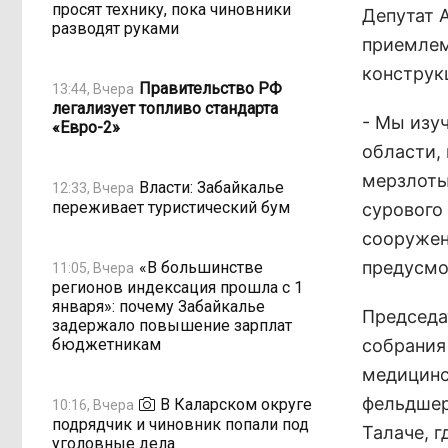
просят технику, пока чиновники
Депутат 
разводят руками
приемлем
конструк
Правительство РФ
13:44, Вчера
легализует топливо стандарта
- Мы изу
«Евро-2»
области, 
мерзлоты
Власти: Забайкалье
12:33, Вчера
переживает туристический бум
сурового
сооружен
предусмо
«В большинстве
11:05, Вчера
регионов индексация прошла с 1
января»: почему Забайкалье
Председа
задержало повышение зарплат
бюджетникам
собрания
медицинс
фельдшер
В Каларском округе
10:16, Вчера
подрядчик и чиновник попали под
Талаче, г
уголовные дела