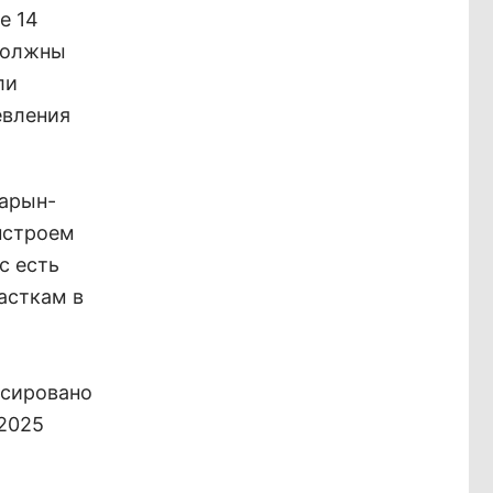
е 14
должны
ли
евления
Нарын-
нстроем
с есть
асткам в
ксировано
-2025