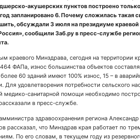
дшерско-акушерских пунктов построено только 
год запланировано 6. Почему сложилась такая с
ешить, обсуждали 3 июля на президиуме краевой
Россия», сообщили Заб.ру в пресс-службе реги
та.
ным краевого Минздрава, сегодня на территории к
 464 ФАПа, износ большинства объектов составля
 более 60 зданий имеют 100% износ, 15 – в авари
и. Для удовлетворения потребности сельского на
й медико-санитарной помощи необходимо постро
 рассказали в пресс-службе.
амминистра здравоохранения региона Александр
в рассказал, что Минздрав края работает по тре
иям. По его словам, в текущем году из резервно