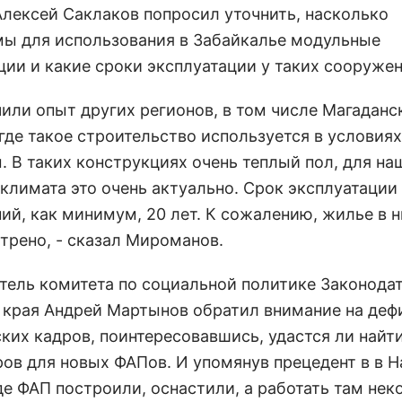
Алексей Саклаков попросил уточнить, насколько
ы для использования в Забайкалье модульные
ции и какие сроки эксплуатации у таких сооружен
чили опыт других регионов, в том числе Магаданс
где такое строительство используется в условия
. В таких конструкциях очень теплый пол, для на
 климата это очень актуально. Срок эксплуатации
ий, как минимум, 20 лет. К сожалению, жилье в н
трено, - сказал Мироманов.
тель комитета по социальной политике Законода
 края Андрей Мартынов обратил внимание на деф
ких кадров, поинтересовавшись, удастся ли найт
ов для новых ФАПов. И упомянув прецедент в в 
де ФАП построили, оснастили, а работать там нек