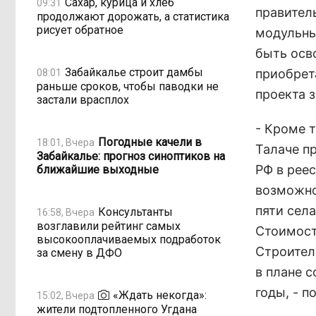
Сахар, курица и хлеб
09:31
правител
продолжают дорожать, а статистика
рисует обратное
модульны
быть осв
Забайкалье строит дамбы
приобрет
08:01
раньше сроков, чтобы паводки не
проекта з
застали врасплох
- Кроме 
Погодные качели в
18:01, Вчера
Талаче п
Забайкалье: прогноз синоптиков на
РФ в реес
ближайшие выходные
возможно
пяти сел
Консультанты
16:58, Вчера
возглавили рейтинг самых
Стоимост
высокооплачиваемых подработок
Строител
за смену в ДФО
в плане 
годы, - 
«Ждать некогда»:
15:02, Вчера
жители подтопленного Угдана