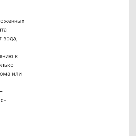
оложенных
ита
т вода,
ению к
олько
дома или
–
сс-