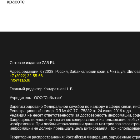
красоте
Сетевое издание ZAB.RU
Адрес редакции:
672038
, Россия, Забайкальский край, г.
Чита
,
ул. Шилова
+7 (3022) 32-55-66
info@zab.ru
Главный редактор Кондратьев Н. В.
Учредитель - ООО "Событие"
Зарегистрировано Федеральной службой по надзору в сфере связи, ин
Регистрационный номер: ЭЛ № ФС 77 - 75882 от 24 июня 2019 года
Редакция не несет ответственности за достоверность информации, со
Запрещено полное или частичное копирование и использование любых м
изображения. При любом использовании данных материалов в электро
информации не должен превышать цель цитирования. При использован
Территория распространения: Российская Федерация, зарубежные стр