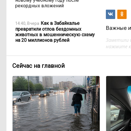
новому учебному году после
рекордных вложений
Как в Забайкалье
14:40, Вчера
Важные и
превратили отлов бездомных
животных в мошенническую схему
Заметили 
на 20 миллионов рублей
нажмите кл
В Забайкалье продлили
14:01, Вчера
запрет купания на Арахлее и Кеноне
Сейчас на главной
Вода за 68 миллионов:
13:15, Вчера
ТГК-14 заплатит государству за
пользование Кеноном и Ингодой
Этно-парк, который до
12:33, Вчера
сих пор не готов, работает почти три
года: что не так с Сухотино?