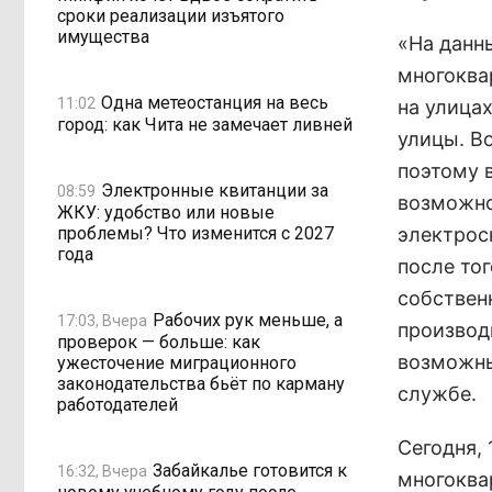
сроки реализации изъятого
имущества
«На данн
многоква
Одна метеостанция на весь
11:02
на улицах
город: как Чита не замечает ливней
улицы. Во
поэтому 
Электронные квитанции за
08:59
возможно
ЖКУ: удобство или новые
проблемы? Что изменится с 2027
электрос
года
после то
собствен
Рабочих рук меньше, а
17:03, Вчера
производ
проверок — больше: как
возможны
ужесточение миграционного
законодательства бьёт по карману
службе.
работодателей
Сегодня,
Забайкалье готовится к
16:32, Вчера
многоквар