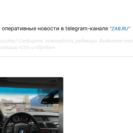
 оперативные новости в telegram-канале
"ZAB.RU"
ошибку? Сообщите, пожалуйста, редакции. Выделите тек
авиши «Ctrl» и «Пробел»