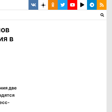
мов
ия в
ния две
одятся
есс-