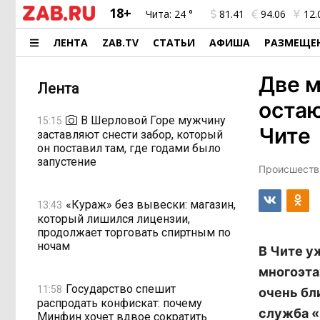
18+
Чита:
24 °
81.41
94.06
12.
ЛЕНТА
ZAB.TV
СТАТЬИ
АФИША
РАЗМЕЩЕ
Две м
Лента
остаю
В Шерловой Горе мужчину
15:15
Чите
заставляют снести забор, который
он поставил там, где годами было
запустение
Происшестви
«Кураж» без вывески: магазин,
13:43
который лишился лицензии,
продолжает торговать спиртным по
ночам
В Чите у
многоэта
Государство спешит
11:58
очень бл
распродать конфискат: почему
служба «
Минфин хочет вдвое сократить