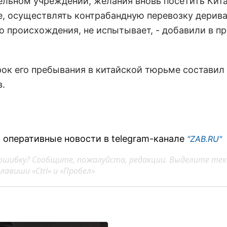
ельном учреждении, желания вновь посетить Кита
е, осуществлять контрабандную перевозку дерив
о происхождения, не испытывает, - добавили в пр
ок его пребывания в китайской тюрьме составил 
в.
 оперативные новости в telegram-канале
"ZAB.RU"
ошибку? Сообщите, пожалуйста, редакции. Выделите тек
авиши «Ctrl» и «Пробел»