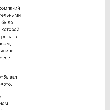
 компаний
ительными
ы было
 которой
ря на то,
осом,
иянина
ресс-
отбывал
-Хото.
е
нном