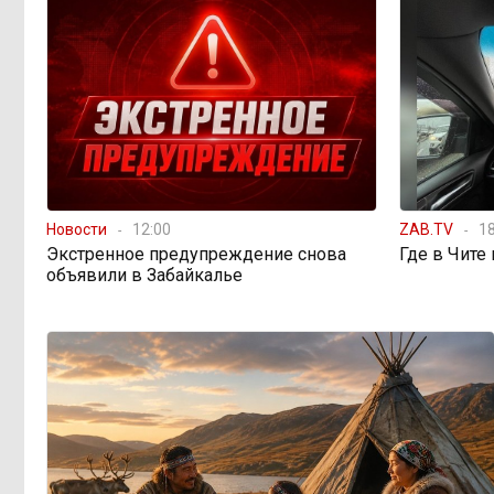
Забайкалье готовится
16:32, 7 августа
к новому учебному году после
рекордных вложений
Как в Забайкалье
14:40, 7 августа
превратили отлов бездомных
животных в мошенническую схему
на 20 миллионов рублей
Новости
12:00
ZAB.TV
18
Экстренное предупреждение снова
Где в Чите
объявили в Забайкалье
В Забайкалье
14:01, 7 августа
продлили запрет купания на Арахлее
и Кеноне
Вода за 68 миллионов:
13:15, 7 августа
ТГК-14 заплатит государству за
пользование Кеноном и Ингодой