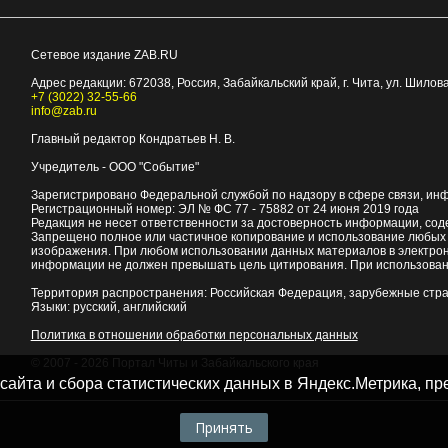
Сетевое издание ZAB.RU
Адрес редакции:
672038
, Россия, Забайкальский край, г.
Чита
,
ул. Шилова
+7 (3022) 32-55-66
info@zab.ru
Главный редактор Кондратьев Н. В.
Учредитель - ООО "Событие"
Зарегистрировано Федеральной службой по надзору в сфере связи, ин
Регистрационный номер: ЭЛ № ФС 77 - 75882 от 24 июня 2019 года
Редакция не несет ответственности за достоверность информации, со
Запрещено полное или частичное копирование и использование любых м
изображения. При любом использовании данных материалов в электро
информации не должен превышать цель цитирования. При использован
Территория распространения: Российская Федерация, зарубежные стр
Языки: русский, английский
Политика в отношении обработки персональных данных
© 2007 - 2026
Портал Читы и Забайкальского края
 сайта и сбора статистических данных в Яндекс.Метрика, 
Принять