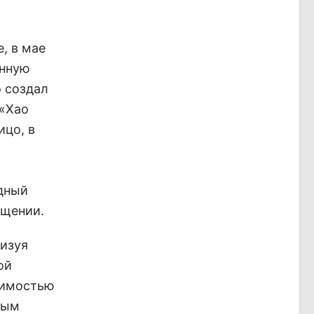
, в мае
енную
э создал
 «Хао
ицо, в
дный
бщении.
лизуя
ой
оимостью
ным