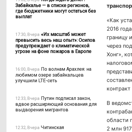
Забайкалье — в списке регионов,
транспор
где бюджетники могут остаться без
выплат
«Как уста
2016 год
«Их масштаб может
17:30, Вчера
границу 
превысить весь наш опыт»: Осипов
через по
предупреждает о климатической
угрозе на фоне пожаров в Европе
Хонг», к
налоговом
По волнам Арахлея: на
16:00, Вчера
представ
любимом озере забайкальцев
составле
улучшили LTE-сеть
контракт 
Путин подписал закон,
12:33, Вчера
В ведомс
вдвое расширяющий основания для
выдворения мигрантов
контраба
области 
Читинская
12:32, Вчера
2 млн 91