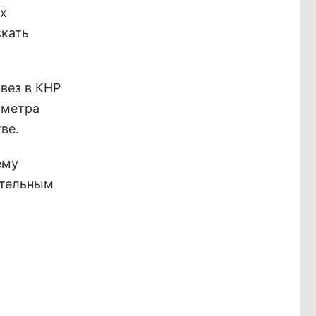
х
скать
вез в КНР
 метра
ве.
ему
ательным