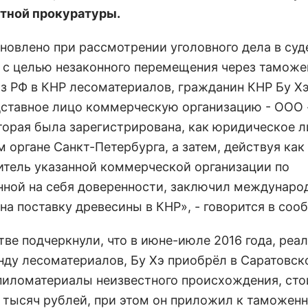
тной прокуратуры.
новлено при рассмотрении уголовного дела в суде
а с целью незаконного перемещения через тамож
из РФ в КНР лесоматериалов, гражданин КНР Бу Х
дставное лицо коммерческую организацию - ООО
оторая была зарегистрирована, как юридическое л
 органе Санкт-Петербурга, а затем, действуя как
итель указанной коммерческой организации по
нной на себя доверенности, заключил междунаро
на поставку древесины в КНР», - говорится в соо
тве подчеркнули, что в июне-июле 2016 года, реа
нду лесоматериалов, Бу Хэ приобрёл в Саратовск
пиломатериалы неизвестного происхождения, ст
7 тысяч рублей, при этом он приложил к таможен