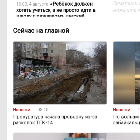
Заметили 
«Ребёнок должен
16:00, 4 августа
нажмите кл
хотеть учиться, а не просто идти в
школу с рюкзаком»: детский
психолог Наталья Малинина о
готовности к школе
Сейчас на главной
Как Китай покоряет
15:31, 4 августа
мир не электромобилями, а
стаканом чая
Почти половина
15:10, 4 августа
дальневосточников готовы
пересесть на электрички
Тайна Тургинского
14:59, 4 августа
Новости
08:10
Новости
1
озера: почему рыбы эпохи
Прокуратура начала проверку из-за
По волнам 
динозавров сохранились в
раскопок ТГК-14
забайкальц
Забайкалье лучше, чем где-либо