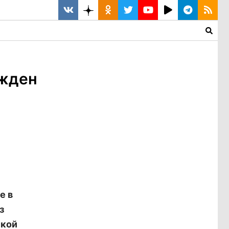
ужден
е в
з
ской