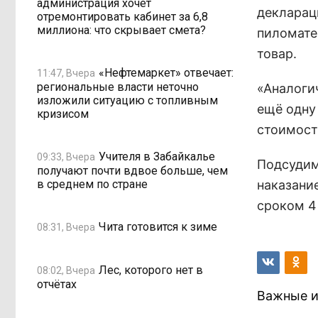
администрация хочет
декларац
отремонтировать кабинет за 6,8
миллиона: что скрывает смета?
пиломате
товар.
«Нефтемаркет» отвечает:
11:47, Вчера
региональные власти неточно
«Аналоги
изложили ситуацию с топливным
ещё одну
кризисом
стоимост
Учителя в Забайкалье
09:33, Вчера
Подсудим
получают почти вдвое больше, чем
в среднем по стране
наказани
сроком 4
Чита готовится к зиме
08:31, Вчера
Лес, которого нет в
08:02, Вчера
отчётах
Важные и