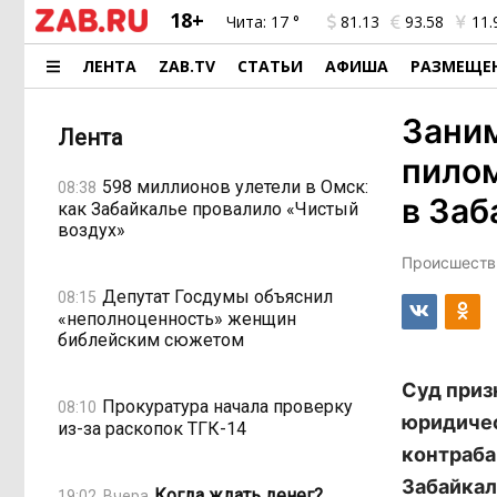
18+
Чита:
17 °
81.13
93.58
11.
ЛЕНТА
ZAB.TV
СТАТЬИ
АФИША
РАЗМЕЩЕ
Зани
Лента
пило
598 миллионов улетели в Омск:
08:38
в Заб
как Забайкалье провалило «Чистый
воздух»
Происшестви
Депутат Госдумы объяснил
08:15
«неполноценность» женщин
библейским сюжетом
Суд приз
Прокуратура начала проверку
08:10
юридичес
из-за раскопок ТГК-14
контраба
Забайкал
Когда ждать денег?
19:02, Вчера