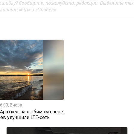
ошибку? Сообщите, пожалуйста, редакции. Выделите тек
авиши «Ctrl» и «Пробел»
6:00, Вчера
Арахлея: на любимом озере
ев улучшили LTE-сеть