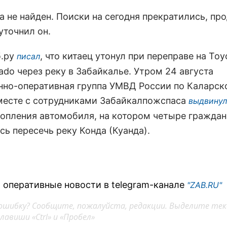
а не найден. Поиски на сегодня прекратились, пр
 уточнил он.
б.ру
, что китаец утонул при переправе на Toy
писал
rado через реку в Забайкалье. Утром 24 августа
нно-оперативная группа УМВД России по Каларск
месте с сотрудниками Забайкалпожспаса
выдвинул
топления автомобиля, на котором четыре гражда
ь пересечь реку Конда (Куанда).
 оперативные новости в telegram-канале
"ZAB.RU"
ошибку? Сообщите, пожалуйста, редакции. Выделите тек
авиши «Ctrl» и «Пробел»