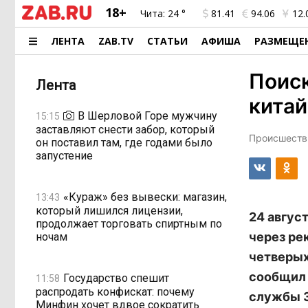
18+
Чита:
24 °
81.41
94.06
12.
ЛЕНТА
ZAB.TV
СТАТЬИ
АФИША
РАЗМЕЩЕ
Поиск
Лента
китай
В Шерловой Горе мужчину
15:15
заставляют снести забор, который
Происшестви
он поставил там, где годами было
запустение
«Кураж» без вывески: магазин,
13:43
который лишился лицензии,
24 авгус
продолжает торговать спиртным по
через ре
ночам
четверых
сообщил 
Государство спешит
11:58
распродать конфискат: почему
службы З
Минфин хочет вдвое сократить