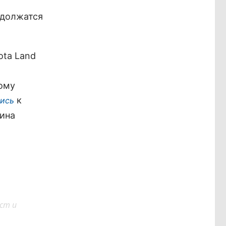
одолжатся
ota Land
ому
к
ись
нина
ст и