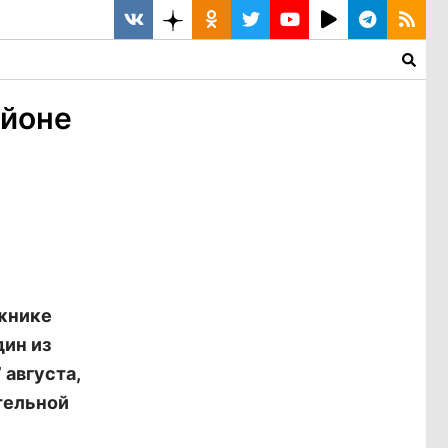
айоне
ожнике
дин из
августа,
тельной