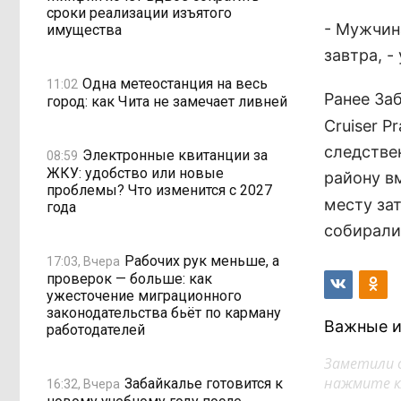
сроки реализации изъятого
- Мужчин
имущества
завтра, -
Одна метеостанция на весь
11:02
Ранее За
город: как Чита не замечает ливней
Cruiser P
следстве
Электронные квитанции за
08:59
ЖКУ: удобство или новые
району в
проблемы? Что изменится с 2027
месту за
года
собиралис
Рабочих рук меньше, а
17:03, Вчера
проверок — больше: как
ужесточение миграционного
законодательства бьёт по карману
Важные и
работодателей
Заметили 
нажмите кл
Забайкалье готовится к
16:32, Вчера