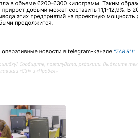
лла в объеме 6200-6300 килограмм. Таким образ
 прирост добычи может составить 11,1-12,9%. В 2
вывода этих предприятий на проектную мощность 
бычи продолжится.
 оперативные новости в telegram-канале
"ZAB.RU"
ошибку? Сообщите, пожалуйста, редакции. Выделите тек
авиши «Ctrl» и «Пробел»