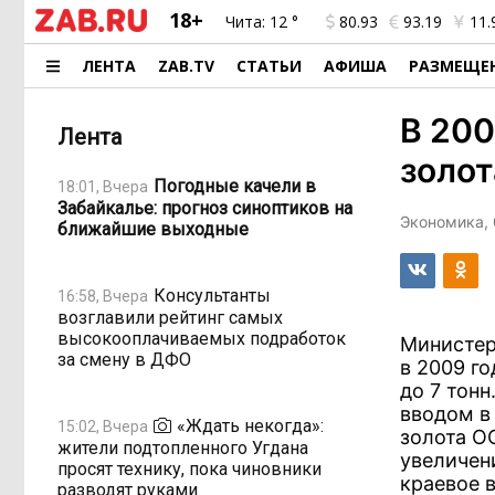
18+
Чита:
12 °
80.93
93.19
11.
ЛЕНТА
ZAB.TV
СТАТЬИ
АФИША
РАЗМЕЩЕ
В 200
Лента
золот
Погодные качели в
18:01, Вчера
Забайкалье: прогноз синоптиков на
Экономика, 
ближайшие выходные
Консультанты
16:58, Вчера
возглавили рейтинг самых
высокооплачиваемых подработок
Министер
за смену в ДФО
в 2009 г
до 7 тонн
вводом в
«Ждать некогда»:
15:02, Вчера
золота О
жители подтопленного Угдана
увеличен
просят технику, пока чиновники
краевое 
разводят руками