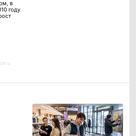
ом, в
010 году
рост
ст и