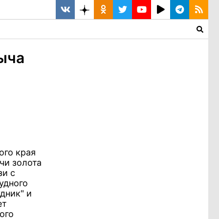
быча
ого края
чи золота
зи с
удного
дник" и
ет
ого