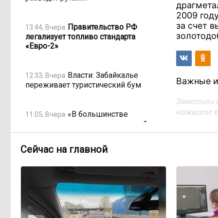
драгмета
2009 году
за счет 
Правительство РФ
13:44, Вчера
золотодо
легализует топливо стандарта
«Евро-2»
Власти: Забайкалье
12:33, Вчера
Важные и
переживает туристический бум
Заметили 
нажмите кл
«В большинстве
11:05, Вчера
регионов индексация прошла с 1
января»: почему Забайкалье
задержало повышение зарплат
Сейчас на главной
бюджетникам
В Каларском округе
10:16, Вчера
подрядчик и чиновник попали под
уголовные дела