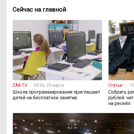
598 миллионов
08:38, 6 августа
Сейчас на главной
улетели в Омск: как Забайкалье
провалило «Чистый воздух»
Депутат Госдумы
08:15, 6 августа
объяснил «неполноценность»
женщин библейским сюжетом
ZAB.TV
09:00, 25 марта
Статьи
15
Школа программирования приглашает
Собрать ре
детей на бесплатное занятие
рублей: чи
на ресейл