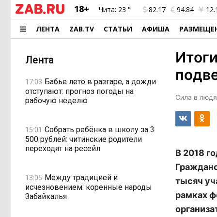
18+
Чита:
23 °
82.17
94.84
12.
ЛЕНТА
ZAB.TV
СТАТЬИ
АФИША
РАЗМЕЩЕ
Итог
Лента
подве
Бабье лето в разгаре, а дожди
17:03
отступают: прогноз погоды на
Сила в людя
рабочую неделю
Собрать ребёнка в школу за 3
15:01
500 рублей: читинские родители
переходят на ресейл
В 2018 г
Гражданс
Между традицией и
13:05
тысяч уч
исчезновением: коренные народы
рамках ф
Забайкалья
организа