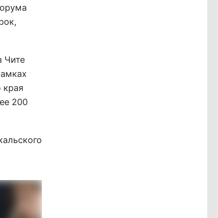
форума
рок,
в Чите
рамках
 края
ее 200
кальского