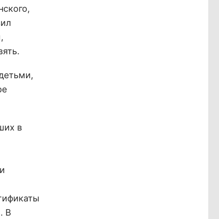
нского,
вил
,
вять.
детьми,
ре
ших в
 и
ртификаты
. В