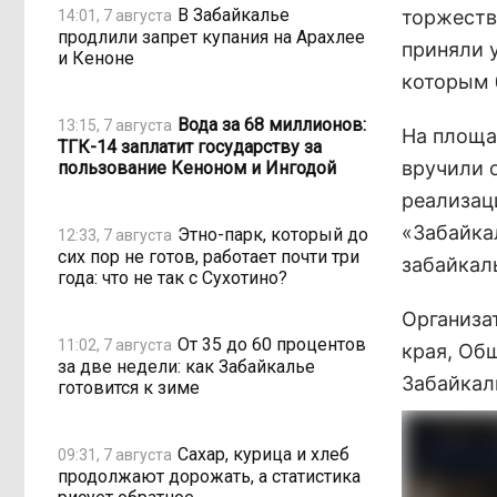
В Забайкалье
торжеств
14:01, 7 августа
продлили запрет купания на Арахлее
приняли 
и Кеноне
которым 
Вода за 68 миллионов:
13:15, 7 августа
На площа
ТГК-14 заплатит государству за
вручили 
пользование Кеноном и Ингодой
реализац
«Забайкал
Этно-парк, который до
12:33, 7 августа
сих пор не готов, работает почти три
забайкал
года: что не так с Сухотино?
Организа
От 35 до 60 процентов
11:02, 7 августа
края, Об
за две недели: как Забайкалье
Забайкал
готовится к зиме
Сахар, курица и хлеб
09:31, 7 августа
продолжают дорожать, а статистика