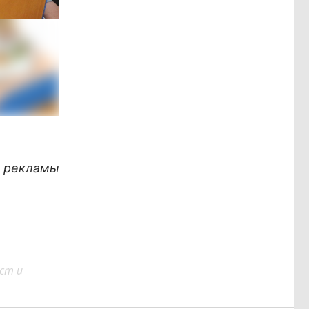
х рекламы
ст и