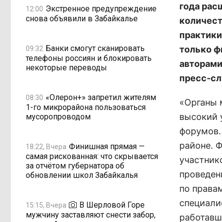
года рас
Экстренное предупреждение
12:00
снова объявили в Забайкалье
количест
практики
Банки смогут сканировать
только ф
09:32
телефоны россиян и блокировать
авторами
некоторые переводы
пресс-сл
«Олерон+» запретил жителям
08:30
«Органы 
1-го микрорайона пользоваться
высокий 
мусоропроводом
форумов.
районе. 
Финишная прямая —
18:22, Вчера
самая рискованная: что скрывается
участник
за отчётом губернатора об
проведен
обновлении школ Забайкалья
по права
специали
В Шерловой Горе
15:15, Вчера
мужчину заставляют снести забор,
работавш