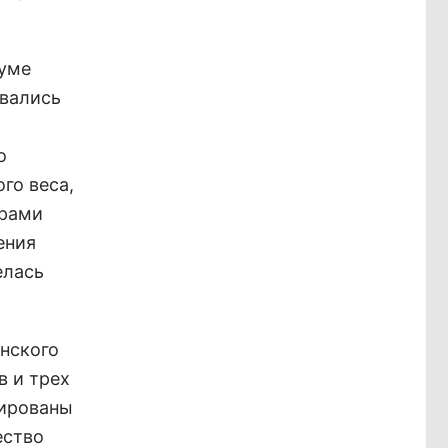
руме
овались
о
го веса,
ерами
ения
елась
анского
в и трех
сированы
ество