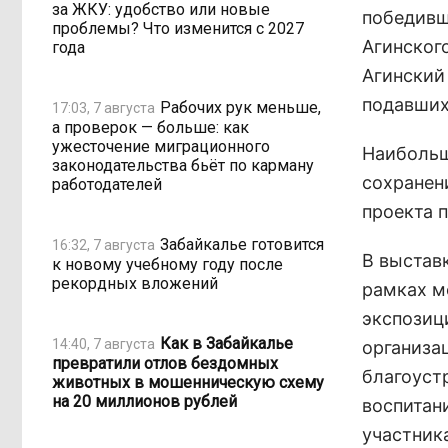
за ЖКУ: удобство или новые
победивш
проблемы? Что изменится с 2027
Агинског
года
Агинский 
подавших
Рабочих рук меньше,
17:03, 7 августа
а проверок — больше: как
ужесточение миграционного
Наибольш
законодательства бьёт по карману
сохранен
работодателей
проекта 
Забайкалье готовится
16:32, 7 августа
В выстав
к новому учебному году после
рекордных вложений
рамках м
экспозици
Как в Забайкалье
14:40, 7 августа
организац
превратили отлов бездомных
благоуст
животных в мошенническую схему
на 20 миллионов рублей
воспитан
участник