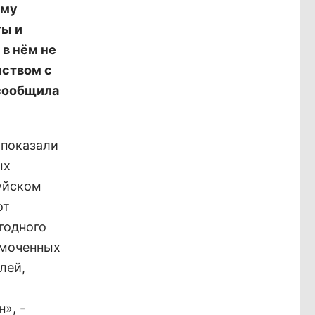
ому
ты и
 в нём не
мством с
 сообщила
 показали
ых
уйском
от
годного
омоченных
лей,
», -