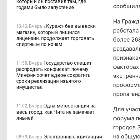
который он поставил там, где
сообщила
годами было запустение
На Гражд
«Кураж» без вывески:
13:43, Вчера
работала
магазин, который лишился
лицензии, продолжает торговать
более 26
спиртным по ночам
раздавал
признаках
Государство спешит
11:58, Вчера
факторах
распродать конфискат: почему
Минфин хочет вдвое сократить
экстренн
сроки реализации изъятого
профосмо
имущества
пропаган
Одна метеостанция на
11:02, Вчера
Для учас
весь город: как Чита не замечает
ливней
форума п
городов 
на общую
Электронные квитанции
08:59, Вчера