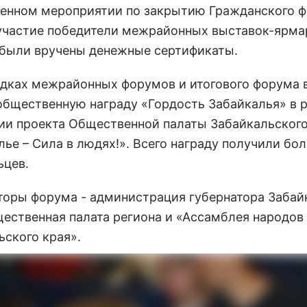
енном мероприятии по закрытию Гражданского 
участие победители межрайонных выставок-ярма
были вручены денежные сертификаты.
дках межрайонных форумов и итогового форума 
общественную награду «Гордость Забайкалья» в 
ии проекта Общественной палаты Забайкальского
ье – Сила в людях!». Всего награду получили бол
ьцев.
торы форума - администрация губернатора Забай
щественная палата региона и «Ассамблея народов
ьского края».