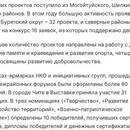
их проектов поступило из Могойтуйского, Шилки
о районов. В этом году большую активность проя
Бурятский округ – 32 проекта, и северные районы
 на конкурс 16 заявок, из которых поддержано де
ее количество проектов направлены на работу с 
ие памяти и краеведение и развитие спорта, четы
посвящены развитию добровольчества.
ках-ярмарках НКО и инициативных групп, прошед
ежрайонных форумов были оформлены более 80
й. В городе Чите в Выставке приняла участие 31
ия. В трех номинациях («Творчество», «Развитие
ройство территорий», «Военно-патриотическое
ие») определены 10 победителей, получивших се
а, дипломы победителей и денежные сертификаты