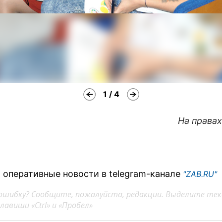
1 / 4
На права
 оперативные новости в telegram-канале
"ZAB.RU"
ошибку? Сообщите, пожалуйста, редакции. Выделите тек
авиши «Ctrl» и «Пробел»