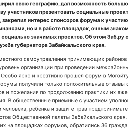
ширил свою географию, дал возможность больш
ву участников презентовать социальные проек
, закрепил интерес спонсоров форума к участию
инансами, но и в работе площадок, очным знако
 социально значимых проектов. Об этом Заб.ру
ужба губернатора Забайкальского края.
местного самоуправления принимающих районов
уровень организации при проведении межрайонн
 Особо ярко и креативно прошел форум в Могойт
Форумы получили только положительные отзывы 
ов и пожелания по продолжению практики их еже
ия. В общественные приемные с участием уполн
м человека, ребенка и защите прав предпринимате
стов Общественной палаты Забайкальского края,
их на площадках форумов, обратились 36 граждан