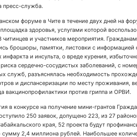
 пресс-служба.
анском форуме в Чите в течение двух дней на фо
 площадка здоровья, услугами которой воспольз
8 читинцев и участников мероприятия. Гражданам
ись брошюры, памятки, листовки с информацией 
 инфаркта и инсульта, о вреде курения, избыточно
 риска сердечно-сосудистых заболеваний, с ном
ых служб, разъяснялась необходимость прохожд
тров и диспансеризации по месту проживания, в
да вакцинопрофилактики против гриппа и ОРВИ.
тия в конкурсе на получение мини-грантов Гражд
оступило 250 заявок, допущено 223, из 27 районо
Забайкальского края, 52 проекта будут профинан
 сумму 2,4 миллиона рублей. Наибольшее колич