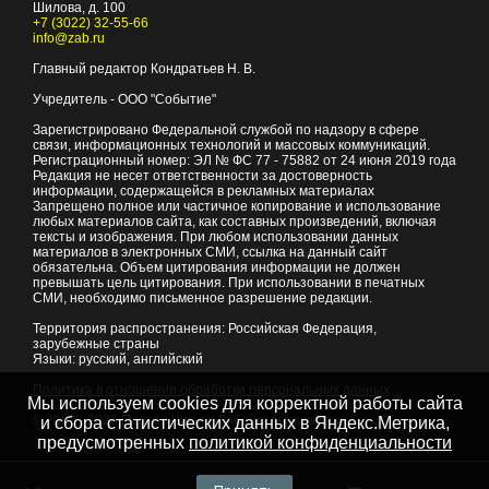
Шилова, д. 100
+7 (3022) 32-55-66
info@zab.ru
Главный редактор Кондратьев Н. В.
Учредитель - ООО "Событие"
Зарегистрировано Федеральной службой по надзору в сфере
связи, информационных технологий и массовых коммуникаций.
Регистрационный номер: ЭЛ № ФС 77 - 75882 от 24 июня 2019 года
Редакция не несет ответственности за достоверность
информации, содержащейся в рекламных материалах
Запрещено полное или частичное копирование и использование
любых материалов сайта, как составных произведений, включая
тексты и изображения. При любом использовании данных
материалов в электронных СМИ, ссылка на данный сайт
обязательна. Объем цитирования информации не должен
превышать цель цитирования. При использовании в печатных
СМИ, необходимо письменное разрешение редакции.
Территория распространения: Российская Федерация,
зарубежные страны
Языки: русский, английский
Политика в отношении обработки персональных данных
Мы используем cookies для корректной работы сайта
© 2007 - 2026
Портал Читы и Забайкальского края
и сбора статистических данных в Яндекс.Метрика,
предусмотренных
политикой конфиденциальности