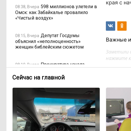
края с н
598 миллионов улетели в
08:38, Вчера
Омск: как Забайкалье провалило
«Чистый воздух»
Депутат Госдумы
08:15, Вчера
Важные и
объяснил «неполноценность»
женщин библейским сюжетом
Заметили 
нажмите кл
Прокуратура начала
08:10, Вчера
проверку из-за раскопок ТГК-14
Сейчас на главной
Когда ждать денег?
19:02, 5 августа
Забайкалье — в списке регионов,
где бюджетники могут остаться без
выплат
«Их масштаб может
17:30, 5 августа
превысить весь наш опыт»: Осипов