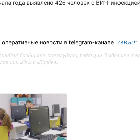
ачала года выявлено 426 человек с ВИЧ-инфекцией
 оперативные новости в telegram-канале
"ZAB.RU"
ошибку? Сообщите, пожалуйста, редакции. Выделите тек
авиши «Ctrl» и «Пробел»