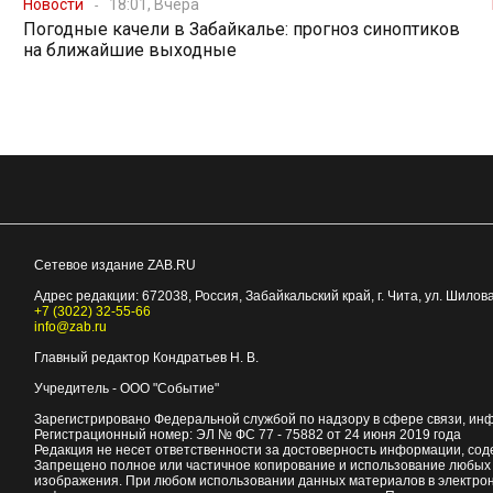
Новости
18:01, Вчера
Погодные качели в Забайкалье: прогноз синоптиков
на ближайшие выходные
Сетевое издание ZAB.RU
Адрес редакции:
672038
, Россия, Забайкальский край, г.
Чита
,
ул. Шилова
+7 (3022) 32-55-66
info@zab.ru
Главный редактор Кондратьев Н. В.
Учредитель - ООО "Событие"
Зарегистрировано Федеральной службой по надзору в сфере связи, ин
Регистрационный номер: ЭЛ № ФС 77 - 75882 от 24 июня 2019 года
Редакция не несет ответственности за достоверность информации, со
Запрещено полное или частичное копирование и использование любых м
изображения. При любом использовании данных материалов в электро