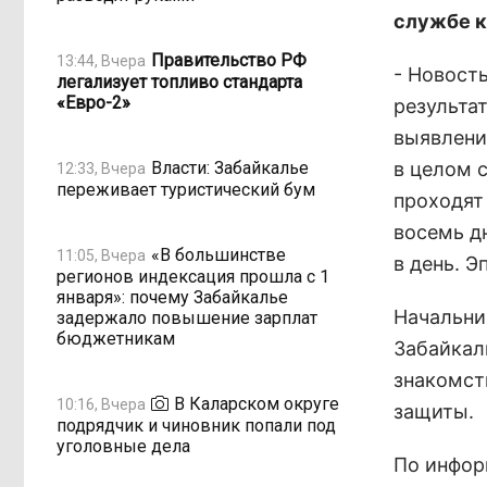
службе к
Правительство РФ
13:44, Вчера
- Новость
легализует топливо стандарта
«Евро-2»
результа
выявлени
Власти: Забайкалье
в целом 
12:33, Вчера
переживает туристический бум
проходят 
восемь д
«В большинстве
11:05, Вчера
в день. Э
регионов индексация прошла с 1
января»: почему Забайкалье
Начальни
задержало повышение зарплат
бюджетникам
Забайкал
знакомст
В Каларском округе
10:16, Вчера
защиты.
подрядчик и чиновник попали под
уголовные дела
По инфор