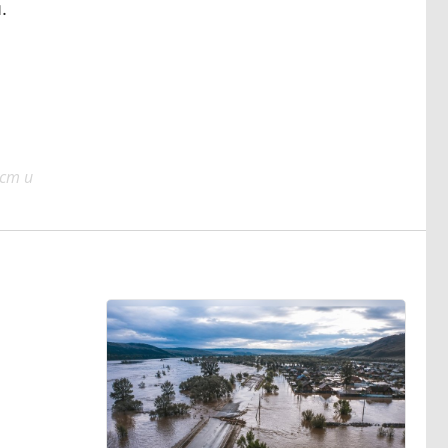
.
ст и