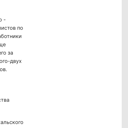
о -
листов по
аботники
аще
го за
ого-двух
ов.
ства
кальского