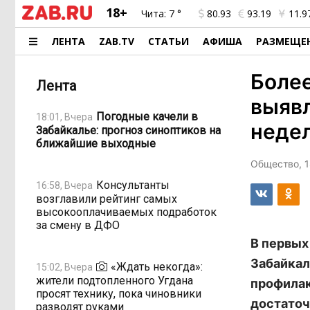
18+
Чита:
7 °
80.93
93.19
11.9
ЛЕНТА
ZAB.TV
СТАТЬИ
АФИША
РАЗМЕЩЕ
Боле
Лента
выявл
Погодные качели в
18:01, Вчера
неде
Забайкалье: прогноз синоптиков на
ближайшие выходные
Общество, 1
Консультанты
16:58, Вчера
возглавили рейтинг самых
высокооплачиваемых подработок
за смену в ДФО
В первых
Забайкал
«Ждать некогда»:
15:02, Вчера
жители подтопленного Угдана
профилак
просят технику, пока чиновники
достаточ
разводят руками