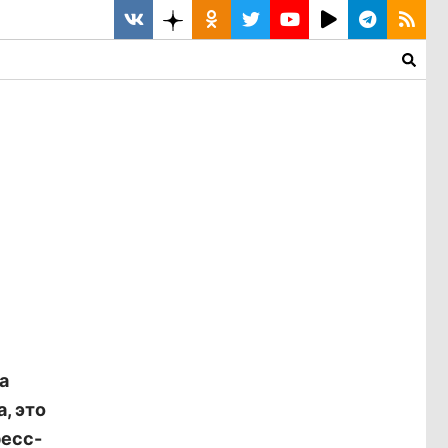
а
, это
ресс-