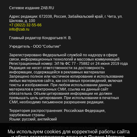
Сетевое издание ZAB.RU
Адрес редакции:
672038
, Россия, Забайкальский край, г.
Чита
,
ул.
Шилова, д. 100
+7 (3022) 32-55-66
info@zab.ru
Главный редактор Кондратьев Н. В.
Учредитель - ООО "Событие"
Зарегистрировано Федеральной службой по надзору в сфере
связи, информационных технологий и массовых коммуникаций.
Регистрационный номер: ЭЛ № ФС 77 - 75882 от 24 июня 2019 года
Редакция не несет ответственности за достоверность
информации, содержащейся в рекламных материалах
Запрещено полное или частичное копирование и использование
любых материалов сайта, как составных произведений, включая
тексты и изображения. При любом использовании данных
материалов в электронных СМИ, ссылка на данный сайт
обязательна. Объем цитирования информации не должен
превышать цель цитирования. При использовании в печатных
СМИ, необходимо письменное разрешение редакции.
Территория распространения: Российская Федерация,
зарубежные страны
Языки: русский, английский
Политика в отношении обработки персональных данных
Мы используем cookies для корректной работы сайта
© 2007 - 2026
Портал Читы и Забайкальского края