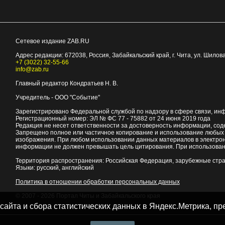
Сетевое издание ZAB.RU
Адрес редакции:
672038
, Россия, Забайкальский край, г.
Чита
,
ул. Шилова
+7 (3022) 32-55-66
info@zab.ru
Главный редактор Кондратьев Н. В.
Учредитель - ООО "Событие"
Зарегистрировано Федеральной службой по надзору в сфере связи, ин
Регистрационный номер: ЭЛ № ФС 77 - 75882 от 24 июня 2019 года
Редакция не несет ответственности за достоверность информации, со
Запрещено полное или частичное копирование и использование любых м
изображения. При любом использовании данных материалов в электро
информации не должен превышать цель цитирования. При использован
Территория распространения: Российская Федерация, зарубежные стр
Языки: русский, английский
Политика в отношении обработки персональных данных
© 2007 - 2026
Портал Читы и Забайкальского края
 сайта и сбора статистических данных в Яндекс.Метрика, 