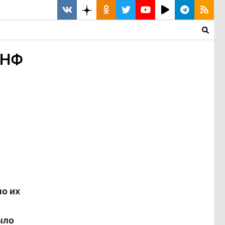
ОНФ
о их
ыло