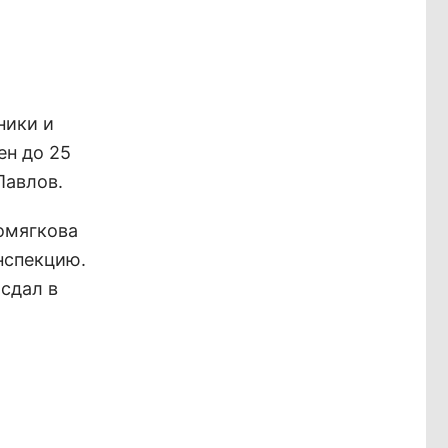
ники и
ен до 25
Павлов.
гомягкова
нспекцию.
 сдал в