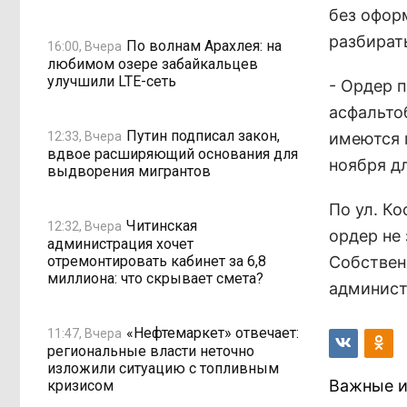
без офор
разбират
По волнам Арахлея: на
16:00, Вчера
любимом озере забайкальцев
улучшили LTE-сеть
- Ордер п
асфальто
Путин подписал закон,
12:33, Вчера
имеются 
вдвое расширяющий основания для
ноября д
выдворения мигрантов
По ул. К
Читинская
12:32, Вчера
ордер не
администрация хочет
отремонтировать кабинет за 6,8
Собственн
миллиона: что скрывает смета?
админист
«Нефтемаркет» отвечает:
11:47, Вчера
региональные власти неточно
изложили ситуацию с топливным
Важные и
кризисом