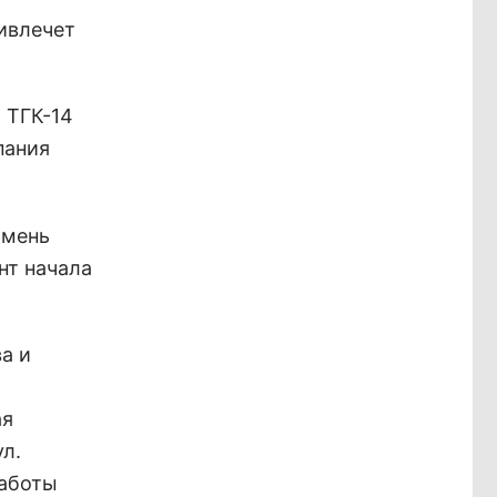
ривлечет
 ТГК-14
пания
амень
нт начала
а и
ая
л.
работы