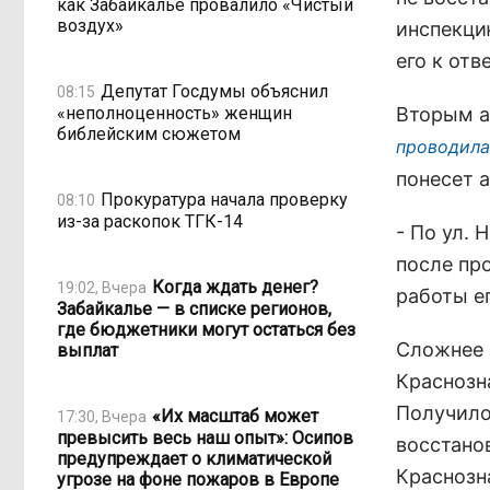
как Забайкалье провалило «Чистый
воздух»
инспекци
его к отв
Депутат Госдумы объяснил
08:15
«неполноценность» женщин
Вторым ад
библейским сюжетом
проводила
понесет 
Прокуратура начала проверку
08:10
из-за раскопок ТГК-14
- По ул.
после пр
Когда ждать денег?
19:02, Вчера
работы ег
Забайкалье — в списке регионов,
где бюджетники могут остаться без
Сложнее 
выплат
Краснозн
Получилос
«Их масштаб может
17:30, Вчера
превысить весь наш опыт»: Осипов
восстанов
предупреждает о климатической
Краснозн
угрозе на фоне пожаров в Европе