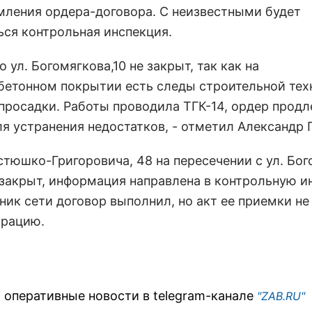
мления ордера-договора. С неизвестными будет
ься контрольная инспекция.
о ул. Богомягкова,10 не закрыт, так как на
бетонном покрытии есть следы строительной тех
просадки. Работы проводила ТГК-14, ордер продл
ля устранения недостатков, - отметил Александр 
остюшко-Григоровича, 48 на пересечении с ул. Бо
 закрыт, информация направлена в контрольную и
ик сети договор выполнил, но акт ее приемки не
рацию.
 оперативные новости в telegram-канале
"ZAB.RU"