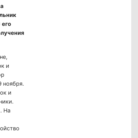
на
альник
 его
получения
не,
ок и
юр
9 ноября.
ок и
ники.
. На
ройство