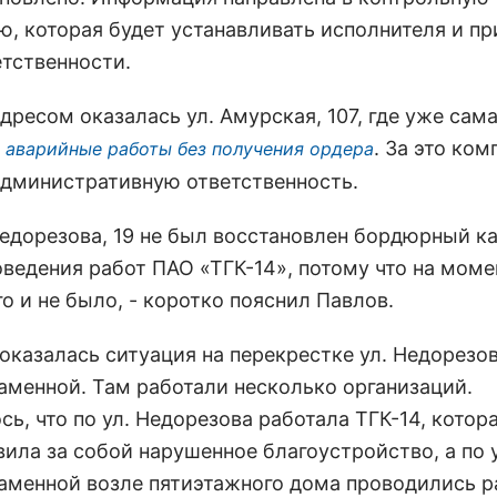
ю, которая будет устанавливать исполнителя и п
етственности.
ресом оказалась ул. Амурская, 107, где уже сама
. За это ком
 аварийные работы без получения ордера
административную ответственность.
 Недорезова, 19 не был восстановлен бордюрный к
оведения работ ПАО «ТГК-14», потому что на моме
о и не было, - коротко пояснил Павлов.
оказалась ситуация на перекрестке ул. Недорезов
аменной. Там работали несколько организаций.
ь, что по ул. Недорезова работала ТГК-14, котор
ила за собой нарушенное благоустройство, а по у
аменной возле пятиэтажного дома проводились 