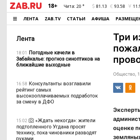
18+
Чита:
20 °
81.13
93.58
11.
ЛЕНТА
ZAB.TV
СТАТЬИ
АФИША
РАЗМЕЩЕ
Три и
Лента
пожал
Погодные качели в
18:01
прово
Забайкалье: прогноз синоптиков на
ближайшие выходные
Общество, 1
Консультанты возглавили
16:58
рейтинг самых
высокооплачиваемых подработок
за смену в ДФО
Эксперты
админист
«Ждать некогда»: жители
15:02
подтопленного Угдана просят
оценке п
технику, пока чиновники разводят
земляны
руками