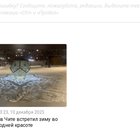
ошибку? Сообщите, пожалуйста, редакции. Выделите тек
авиши «Ctrl» и «Пробел»
3:23, 10 декабря 2025
 Чите встретил зиму во
одней красоте