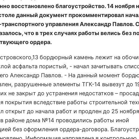
нно восстановлено благоустройство. 14 ноября 
столе данный документ прокомментировал нач
транспортного управления Александр Павлов. С
казалось, что в трех случаях работы велись без 
твующего ордера.
 Островского,13 бордюрный камень лежит на обочи
слой асфальта пористый, - начал зачитывать спис
 его Александр Павлов. - На данный момент борд
влен, разрушенные элементы ТГК-14 вывезут до 1
их не закрыт до устранения недостатков – просад
я покрытия вследствие работы строительной тех
л открыт до начала работ и продлен до 25 ноября
 в районе дома №14 проводились работы иной
цией без оформления ордера-договора. Благоуст
ановлено. Информация направлена в контрольную