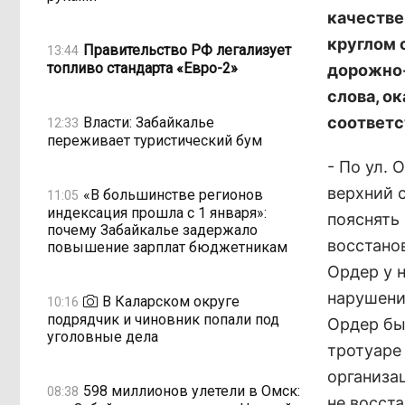
качестве
круглом 
Правительство РФ легализует
13:44
топливо стандарта «Евро-2»
дорожно-
слова, о
соответс
Власти: Забайкалье
12:33
переживает туристический бум
- По ул.
верхний 
«В большинстве регионов
11:05
индексация прошла с 1 января»:
пояснять
почему Забайкалье задержало
восстано
повышение зарплат бюджетникам
Ордер у н
нарушени
В Каларском округе
10:16
подрядчик и чиновник попали под
Ордер бы
уголовные дела
тротуаре
организа
598 миллионов улетели в Омск:
08:38
не восст