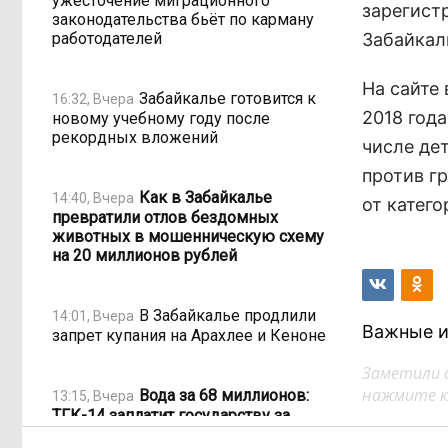
ужесточение миграционного
зарегист
законодательства бьёт по карману
работодателей
Забайкал
На сайте 
Забайкалье готовится к
16:32, Вчера
2018 года
новому учебному году после
рекордных вложений
числе дет
против г
Как в Забайкалье
14:40, Вчера
от катего
превратили отлов бездомных
животных в мошенническую схему
на 20 миллионов рублей
В Забайкалье продлили
14:01, Вчера
Важные и
запрет купания на Арахлее и Кеноне
Заметили 
нажмите кл
Вода за 68 миллионов:
13:15, Вчера
ТГК-14 заплатит государству за
пользование Кеноном и Ингодой