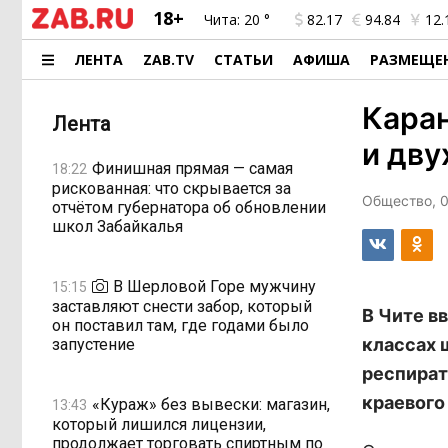
18+
Чита:
20 °
82.17
94.84
12.
ЛЕНТА
ZAB.TV
СТАТЬИ
АФИША
РАЗМЕЩЕ
Каран
Лента
и дву
Финишная прямая — самая
18:22
рискованная: что скрывается за
Общество, 0
отчётом губернатора об обновлении
школ Забайкалья
В Шерловой Горе мужчину
15:15
заставляют снести забор, который
В Чите в
он поставил там, где годами было
классах 
запустение
респират
краевого
«Кураж» без вывески: магазин,
13:43
который лишился лицензии,
продолжает торговать спиртным по