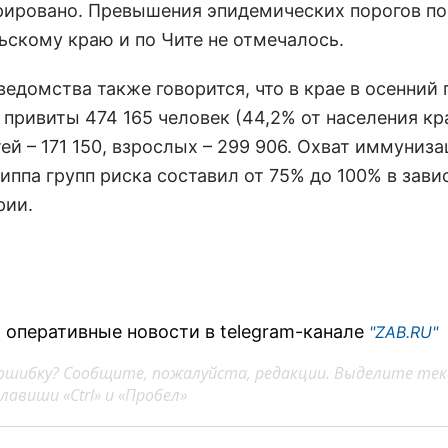
рировано. Превышения эпидемических порогов по
ьскому краю и по Чите не отмечалось.
ведомства также говорится, что в крае в осенний
 привиты 474 165 человек (44,2% от населения кра
ей – 171 150, взрослых – 299 906. Охват иммуниз
риппа групп риска составил от 75% до 100% в зав
рии.
 оперативные новости в telegram-канале
"ZAB.RU"
ошибку? Сообщите, пожалуйста, редакции. Выделите тек
авиши «Ctrl» и «Пробел»