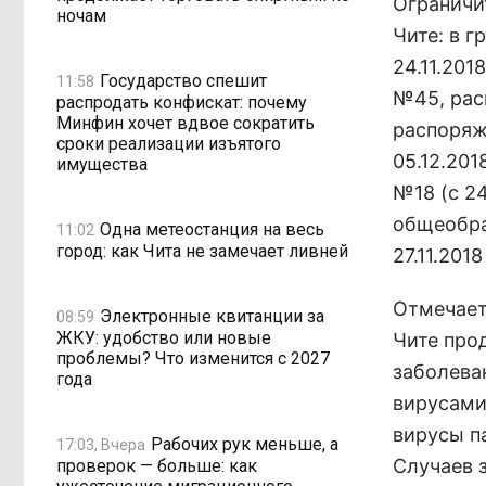
Ограничи
ночам
Чите: в 
24.11.201
Государство спешит
11:58
№45, расп
распродать конфискат: почему
Минфин хочет вдвое сократить
распоряже
сроки реализации изъятого
05.12.20
имущества
№18 (с 24
общеобра
Одна метеостанция на весь
11:02
город: как Чита не замечает ливней
27.11.201
Отмечаетс
Электронные квитанции за
08:59
ЖКУ: удобство или новые
Чите про
проблемы? Что изменится с 2027
заболева
года
вирусами
вирусы п
Рабочих рук меньше, а
17:03, Вчера
Случаев 
проверок — больше: как