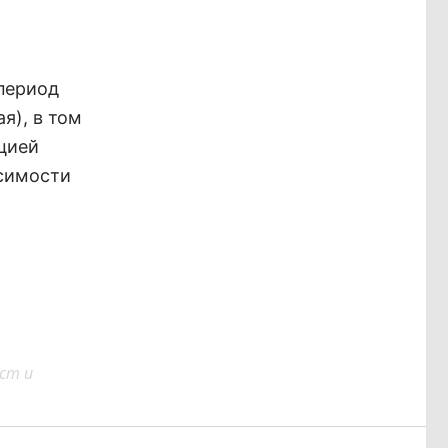
 период
я), в том
ацией
исимости
ст и