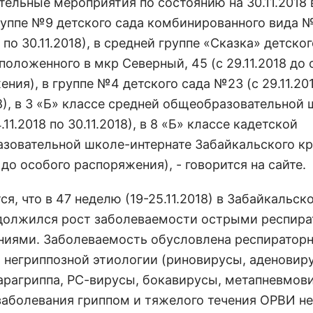
тельные мероприятия по состоянию на 30.11.2018 
группе №9 детского сада комбинированного вида 
8 по 30.11.2018), в средней группе «Сказка» детско
оложенного в мкр Северный, 45 (с 29.11.2018 до 
ния), в группе №4 детского сада №23 (с 29.11.20
18), в 3 «Б» классе средней общеобразовательной
.11.2018 по 30.11.2018), в 8 «Б» классе кадетской
зовательной школе-интернате Забайкальского кр
8 до особого распоряжения), - говорится на сайте.
я, что в 47 неделю (19-25.11.2018) в Забайкальск
должился рост заболеваемости острыми респир
ниями. Заболеваемость обусловлена респиратор
 негриппозной этиологии (риновирусы, аденовир
арагриппа, РС-вирусы, бокавирусы, метапневмов
заболевания гриппом и тяжелого течения ОРВИ не