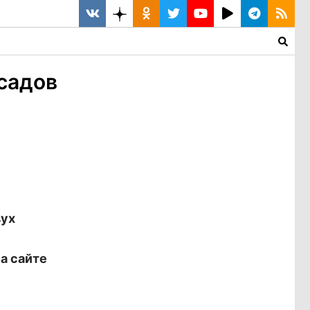
тсадов
вух
а сайте