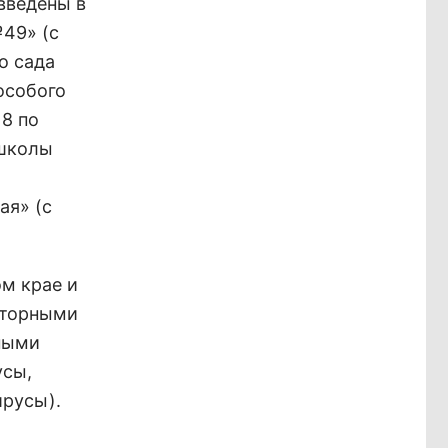
введены в
№49» (с
го сада
особого
18 по
 школы
ая» (с
ом крае и
аторными
ными
усы,
ирусы).