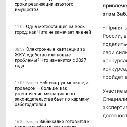
сроки реализации изъятого
привлече
имущества
этом Заб
Одна метеостанция на весь
11:02
- Принят
город: как Чита не замечает ливней
России, в
поделить
Электронные квитанции за
08:59
свои сил
ЖКУ: удобство или новые
проблемы? Что изменится с 2027
конкурса
года
конкурса
пройдет 
Рабочих рук меньше, а
17:03, Вчера
проверок — больше: как
Участие 
ужесточение миграционного
Специали
законодательства бьёт по карману
работодателей
эксперти
должност
Забайкалье готовится к
16:32, Вчера