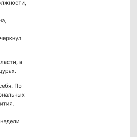
олжности,
на,
дчеркнул
ласти, в
дурах.
себя. По
иональных
ития.
 недели