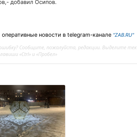
ов,- добавил Осипов.
 оперативные новости в telegram-канале
"ZAB.RU"
ошибку? Сообщите, пожалуйста, редакции. Выделите тек
авиши «Ctrl» и «Пробел»