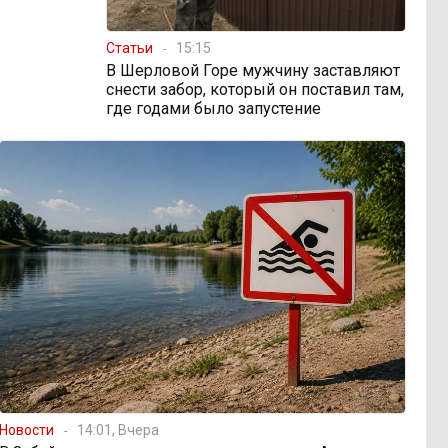
Статьи
15:15
В Шерловой Горе мужчину заставляют
снести забор, который он поставил там,
где годами было запустение
Новости
14:01, Вчера