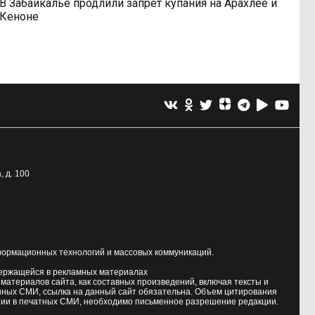
В Забайкалье продлили запрет купания на Арахлее и
Кеноне
, д. 100
формационных технологий и массовых коммуникаций.
держащейся в рекламных материалах
атериалов сайта, как составных произведений, включая тексты и
нных СМИ, ссылка на данный сайт обязательна. Объем цитирования
ии в печатных СМИ, необходимо письменное разрешение редакции.