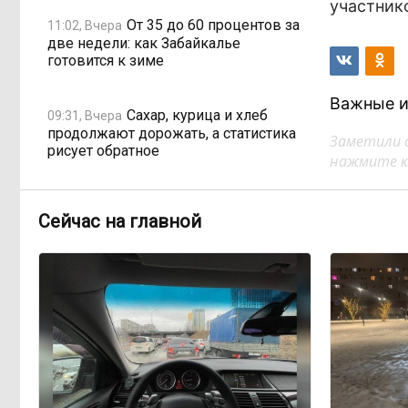
участник
От 35 до 60 процентов за
11:02, Вчера
две недели: как Забайкалье
готовится к зиме
Важные и
Сахар, курица и хлеб
09:31, Вчера
продолжают дорожать, а статистика
Заметили 
рисует обратное
нажмите кл
Забайкалье строит
08:01, Вчера
Сейчас на главной
дамбы раньше сроков, чтобы
паводки не застали врасплох
Погодные качели в
18:01, 6 августа
Забайкалье: прогноз синоптиков на
ближайшие выходные
Консультанты
16:58, 6 августа
возглавили рейтинг самых