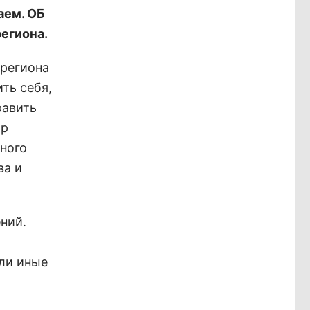
аем. ОБ
егиона.
 региона
ить себя,
равить
ор
ьного
ва и
ний.
или иные