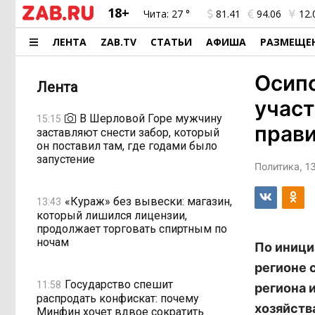
18+
Чита:
27 °
81.41
94.06
12.
ЛЕНТА
ZAB.TV
СТАТЬИ
АФИША
РАЗМЕЩЕ
Осипо
Лента
участ
В Шерловой Горе мужчину
15:15
прави
заставляют снести забор, который
он поставил там, где годами было
запустение
Политика, 1
«Кураж» без вывески: магазин,
13:43
который лишился лицензии,
продолжает торговать спиртным по
ночам
По иници
регионе 
Государство спешит
11:58
региона 
распродать конфискат: почему
хозяйств
Минфин хочет вдвое сократить