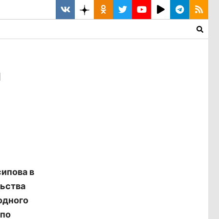
я
ипова в
льства
одного
 по