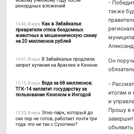
новому учебному году после
- Победи
рекордных вложений
также бу
правител
Как в Забайкалье
14:40, Вчера
регионал
превратили отлов бездомных
животных в мошенническую схему
муниципа
на 20 миллионов рублей
Александ
В Забайкалье продлили
14:01, Вчера
Он поруч
запрет купания на Арахлее и Кеноне
обязател
Вода за 68 миллионов:
13:15, Вчера
- Рассма
ТГК-14 заплатит государству за
итогам и
пользование Кеноном и Ингодой
и управл
Прошу в 
Этно-парк, который до
12:33, Вчера
завершит
сих пор не готов, работает почти три
года: что не так с Сухотино?
объявить