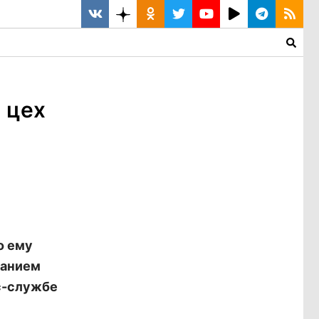
 цех
о ему
ванием
с-службе