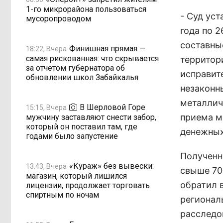
1-го микрорайона пользоваться
- Суд уст
мусоропроводом
года по 
составны
Финишная прямая —
18:22, Вчера
самая рискованная: что скрывается
территор
за отчётом губернатора об
исправит
обновлении школ Забайкалья
незаконн
металлич
В Шерловой Горе
15:15, Вчера
приема м
мужчину заставляют снести забор,
который он поставил там, где
денежных
годами было запустение
Полученн
«Кураж» без вывески:
13:43, Вчера
свыше 70
магазин, который лишился
обратил 
лицензии, продолжает торговать
спиртным по ночам
регионал
расследо