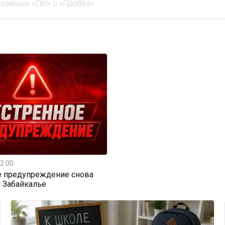
авиши «Ctrl» и «Пробел»
2:00
е предупреждение снова
 Забайкалье